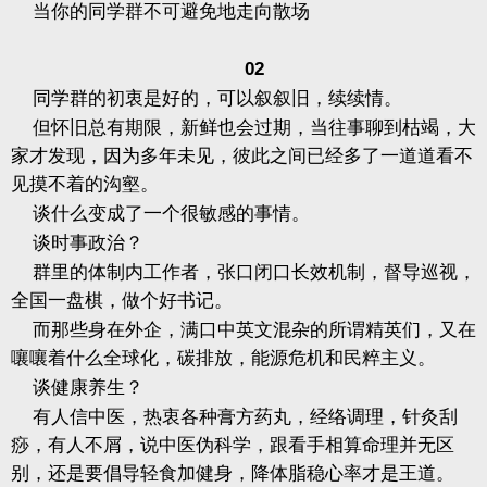
当你的同学群不可避免地走向散场
02
同学群的初衷是好的，可以叙叙旧，续续情。
但怀旧总有期限，新鲜也会过期，当往事聊到枯竭，大
家才发现，因为多年未见，彼此之间已经多了一道道看不
见摸不着的沟壑。
谈什么变成了一个很敏感的事情。
谈时事政治？
群里的体制内工作者，张口闭口长效机制，督导巡视，
全国一盘棋，做个好书记。
而那些身在外企，满口中英文混杂的所谓精英们，又在
嚷嚷着什么全球化，碳排放，能源危机和民粹主义。
谈健康养生？
有人信中医，热衷各种膏方药丸，经络调理，针灸刮
痧，有人不屑，说中医伪科学，跟看手相算命理并无区
别，还是要倡导轻食加健身，降体脂稳心率才是王道。