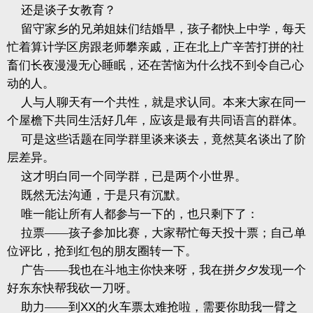
还是谈子女教育？
留守家乡的兄弟姐妹们结婚早，孩子都快上中学，每天
忙着算计学区房跟老师攀亲戚，正在北上广辛苦打拼的社
畜们长夜漫漫无心睡眠，还在苦恼为什么找不到令自己心
动的人。
人与人聊天有一个共性，就是求认同。本来大家在同一
个屋檐下共同生活好几年，应该是最有共同语言的群体。
可是这些话题在同学群里谈来谈去，竟然莫名谈出了阶
层差异。
这才明白同一个同学群，已是两个小世界。
既然无法沟通，于是只有沉默。
唯一能让所有人都参与一下的，也只剩下了：
拉票——孩子参加比赛，大家帮忙每天投十票；自己单
位评比，抢到红包的朋友圈转一下。
广告——我也在斗地主你快来呀，我在拼夕夕发现一个
好东东快帮我砍一刀呀。
助力——到
XX
的火车票太难抢啦，需要你助我一臂之