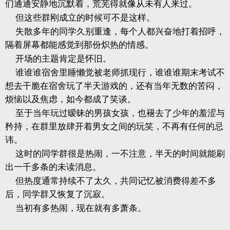
们通通安静地沉默着，荒芜得就像从未有人来过。
但这些群刚成立的时候可不是这样。
失散多年的同学久别重逢，每个人都兴奋地打着招呼，
隔着屏幕都能感觉到那份炽热的情感。
开场的主题肯定是怀旧。
谁谁谁宿舍里睡懒觉被老师抓现行，谁谁谁期末考试不
想去干脆在宿舍玩了半天游戏的，还有当年无数的苦闷，
烦恼以及焦虑，如今都成了笑谈。
至于当年玩过暧昧的男孩女孩，也褪去了少年的羞涩与
矜持，在群里放肆开着男女之间的玩笑，不再有任何的忌
讳。
这时的同学群很是热闹，一不注意，半天的时间就能刷
出一千多条的未读消息。
但热度通常持续不了太久，共同记忆被消费得差不多
后，同学群又恢复了沉寂。
当初有多热闹，现在就有多萧条。