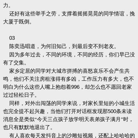
力。
还好有这些举手之劳，支撑着摇摇晃晃的同学情谊，挽
大厦于既倒。
03
陈奕迅唱道，为何旧知己，到最后变不到老友。
因为多年过去，不同的环境，不同的经历，你们早已没
有了交集。
家乡定居的同学对大城市拼搏的喜怒哀乐不会产生共
鸣，他们不关注房租涨得有多凶，工作压力有多大，也不
明白为什么这些人嘴上抱怨着
996
，却怎么也不愿回老家
过过轻松日子。
同样，对外出闯荡的同学来说，对家长里短的小城生活
也完全提不起兴趣，当他们打开对话框发现那
500
条未读
消息全是类似“今天三点孩子放学明天表弟孩子满月”时，
也只有默默地退出了。
有人喜欢每天发抖音上的沙雕短视频，还配上哈哈哈的