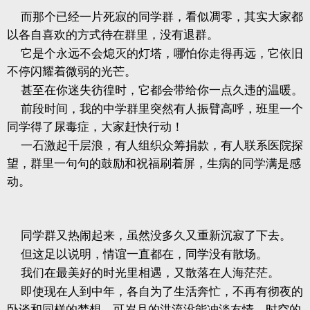
而那个已经一片死寂的同学群，看似凋零，其实大家都
以各自喜欢的方式待在群里，没有退群。
它是个永远不会熄灭的灯塔，哪怕你走得再远，它依旧
不停闪耀着微弱的光芒。
甚至在你迷失彷徨时，它都会带给你一点久违的温暖。
前段时间，我的中学群里突然有人振臂高呼，班里一个
同学得了尿毒症，大家赶快行动！
一石激起千层浪，有人组织众筹捐款，有人联系医院探
望，群里一句句的鼓励和祝福刷着屏，生病的同学满是感
动。
同学群又热闹起来，虽然没多久又重新沉寂了下去。
但这足以说明，情谊一直都在，同学没有散场。
我们在最美好的时光里相遇，又散落在人海茫茫。
即使现在人到中年，各自为了生活奔忙，不再有彻夜的
卧谈和同样的梦想，可岁月的洪流没能冲淡友情，时空的