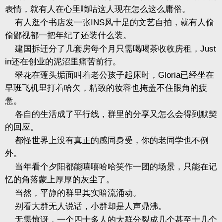
表情，就有人在心里嘀咕这人现在怎么这么庸俗。
有人逛个书店发一张
INS
风十足的文艺自拍，就有人偷
偷鄙视都一把年纪了还装什么装。
建国拆迁分了几套房每个月只需喝喝茶收收房租，
Just
in
还在创业的泥沼里痛苦前行。
翠花在蓬头垢面叫着老公孩子起床时，
Gloria
已经坐在
早班飞机里打着哈欠，精致的妆容也掩盖不住眼角的疲
惫。
各自的生活成了平行线，群里的分享又怎么会得到默契
的回应。
都怪世界上没有真正的感同身受，你的老同学也不例
外。
当年看个夕阳都能嘻嘻哈哈笑作一团的场景，只能在记
忆的角落蒙上厚厚的灰尘了。
当然，平静的群里其实暗流涌动。
别看大群无人说话，小群却是人声鼎沸。
无需惊讶，一个四十多人的大群分裂成几个甚至十几个