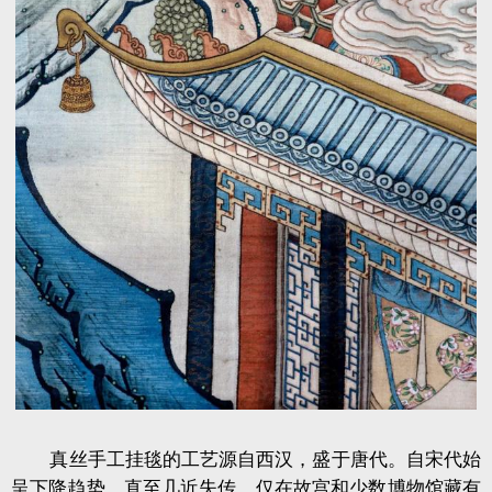
真丝手工挂毯的工艺源自西汉，盛于唐代。自宋代始
呈下降趋势，直至几近失传，仅在故宫和少数博物馆藏有