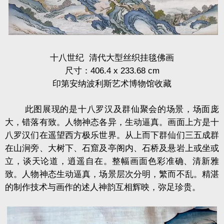
十八世纪 清代大型丝织挂毯佛画
尺寸：406.4 x 233.68 cm
印第安纳波利斯艺术博物馆收藏
此图展现的是十八罗汉及群仙聚会的场景，场面庞
大，错落有致。人物神态各异，生动逼真。画面上方是十
八罗汉们在遥望西方极乐世界。从上而下群仙们三五成群
在山涧旁、大树下、石窟及亭阁内、石桥及悬岩上或坐或
立，谈天论道，逍遥自在。整幅画面色彩准确、清新雅
致。人物神态生动逼真，场景层次分明，繁而不乱。精湛
的制作技术与画作的述人神韵互相辉映，弥足珍贵。