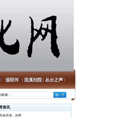
滏阳河
流溪别院
丛台之声
内检索：
荐资讯