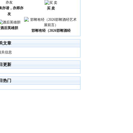
诙亦谐，亦师亦
买 卖
友
酒后英雄胆
邯郸有经（2026邯郸酒经
关文章
相关信息
目更新
目热门