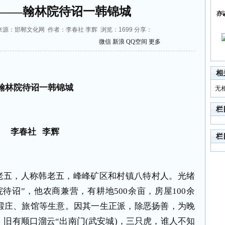
——翰林院待诏一韩锦城
亦
4:33 来源：邯郸文化网 作者：李春社 李辉 浏览：
1699
分享：
微信
新浪
QQ空间
更多
相
翰林院待诏一韩锦城
无
栏
李春社
李辉
栏
老五，人称韩老五，峰峰矿区和村镇八特村人。光绪
院待诏”，他农商兼营，有耕地
500
余亩，房屋
100
余
缎庄、旅馆等生意。因其一生正派，除恶扬善，为晚
，旧有顺口溜云“出南门
(
武安城
)
，三只虎，谁人不知