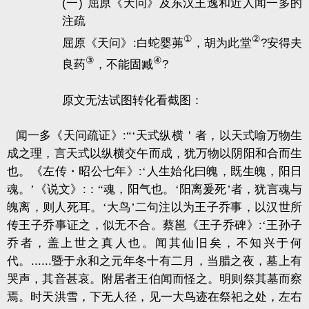
(一)
屈原《天问》及东汉王逸和近人闻一多的
注疏
②
①
屈原《天问》
:
白蛇婴茀
，胡为此堂
?
安得夫
③
④
良药
，不能固臧
?
原文无法试图转化看截图：
闻一多《天问疏证》
:
“‘天式纵横＇者，以天式喻万物生
成之理，言天式以纵横交午而成，犹万物以阴阳和合而生
也。《左传・昭公七年》
:
‘人生始化曰魄，既生魄，阳日
魂。’《说文》
:
：“魂，阳气也。‘阳离爰死’者，犹言魂与
魄离，则人死耳。‘大鸟’二句注以为王子乔事，以汉世所
传王子乔事证之，似无不合。蔡邕《王子乔碑》
:
‘王孙子
乔者，盖上世之真人也。闻其仙旧矣，不知兴于何
代。
......
暨于永和之元年冬十有二月，当腊之夜，墓上有
哭声，其音甚哀。附居者王伯闻而怪之。明则祭其墓而察
焉。时天洪雪，下无人径，见一大鸟迹在祭祀之处，左右