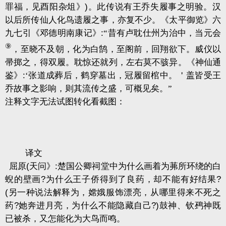
罪福，见酉阳杂俎》
)
。此传说有王乔失履事之明验。汉
以后所传仙人化鸟遗履之事，亦复不少。《太平御览》六
九七引《邓德明南康记》
:
“昔有卢耽仕州为治中，当元会
⑨
，至晓不及朝，化为白鹄，至阁前，回翔欲下。威仪以
帚掷之，得双履。耽惊还就列，左右莫不骇异。《神仙通
鉴》
:
‘张道成葬后，鹤穿墓出，冠履留棺中。＇盖皆受王
乔故事之影响，则其流传之盛，可概见矣。”
注释文字无法试图转化看截图：
译文
屈原
(
天问》
:
楚国公卿祠堂中为什么画着为茀所环绕的白
蜺的壁画
?
为什么王子侨得到了良药，却不能有好结果
?
(
另一种说法解释为，嫦娥服饰漂亮，从哪里得来不死之
药
?
她奔进月亮，为什么不能隐藏自己
?)
鼓神、钦䲹神既
已被杀，又怎能化为大鸟而鸣。