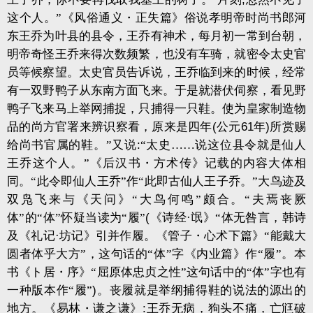
这个人。”《风俗通义・正失篇》俗说孝明帝时尚书郎河
东王乔为叶县的县令，王乔有神术，每月初一常到台朝，
明帝奇怪王乔来得次数频繁，也没有车骑，就密令太史官
员等候察望。太史官员告诉说，王乔临到来的时候，经常
有一双野鸭子从东南方面飞来。于是就潜伏伺察，看见野
鸭子飞来马上举网捕捉，只捕得一只鞋。使为皇家制造物
品的尚方官署来辨识察看，原来是四年
(
公元
61
年
)
所赏赐
给尚书官属的鞋。”又说
:
“太史……说这位县令就是仙人
王乔这个人。”《后汉书・方术传》记载的内容大体相
同。“此令即仙人王乔”作“此即古仙人王子乔。”大鸟迹及
双凫飞来与《天问》“大鸟何鸣”颇合。“夫焉丧厥
体”的“体”怀疑当读为“履”
(
《诗经·氓》“体无咎言，韩诗
及《礼记·坊记》引并作履。《管子・心术下篇》“能戴大
圆者体乎大方”，这句话的“体”字《内业篇》作“履”。本
书《ト居・序》“屈原体忠贞之性”这句话中的“体”字也有
一种版本作“履”
)
。丧履就是举纲捕得鞋的说法的源出的
地方。《易林・谦之谦》
:
王乔无病，狗头不痛，亡尩破