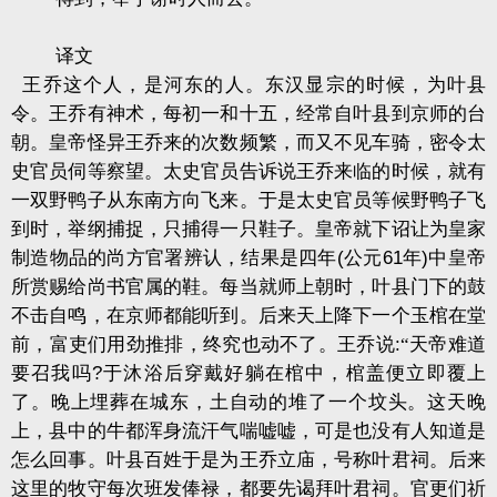
译文
王乔这个人，是河东的人。东汉显宗的时候，为叶县
令。王乔有神术，每初一和十五，经常自叶县到京师的台
朝。皇帝怪异王乔来的次数频繁，而又不见车骑，密令太
史官员伺等察望。太史官员告诉说王乔来临的时候，就有
一双野鸭子从东南方向飞来。于是太史官员等候野鸭子飞
到时，举纲捕捉，只捕得一只鞋子。皇帝就下诏让为皇家
制造物品的尚方官署辨认，结果是四年
(
公元
61
年
)
中皇帝
所赏赐给尚书官属的鞋。每当就师上朝时，叶县门下的鼓
不击自鸣，在京师都能听到。后来天上降下一个玉棺在堂
前，富吏们用劲推排，终究也动不了。王乔说
:
“天帝难道
要召我吗
?
于沐浴后穿戴好躺在棺中，棺盖便立即覆上
了。晚上埋葬在城东，土自动的堆了一个坟头。这天晚
上，县中的牛都浑身流汗气喘嘘嘘，可是也没有人知道是
怎么回事。叶县百姓于是为王乔立庙，号称叶君祠。后来
这里的牧守每次班发俸禄，都要先谒拜叶君祠。官更们祈