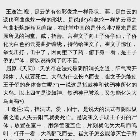
王逸注
:
蜺，是云的有色彩像龙一样形状。茀，是白云的
逶移弯曲像蛇一样的形状。是说
(
此
)
有象蛇一样的云霓之
气曲折蜿蜒相互缠绕，在此堂中画的是什么事
?
原来是屈
原所见的祠堂。臧，指善。言崔文子向王子侨学仙，子侨
化为白色的云霓曲折缠绕，持药给崔文子。崔文子惊怪，
举戈击打，击中了，因而堕下了药，俯下身一看，是王子
侨的尸体，所以说得到了药不善。
屈原《天问》
:
天的存在法式是阴阳消长之道，阳气离开
躯体，人就要死亡。大鸟为什么长鸣而去，崔文子怎能使
王子侨的身体丧亡呢
?
”
(
一说这是指鼓神和钦䲹神所化的
大鸟。以上四句是说鼓神、钦䲹神已被杀，又怎能化为大
鸟而鸣
>)
王逸注
:
式，指法式。爱，同于。是说天的法式有阴阳纵
横之道
,
人失去阳气就要死亡。是说崔文子取王子乔的尸
体，放置在室中，用弊筐覆盖住，片刻就化为大鸟而鸣
叫，打开一看，大鸟翻飞而去。崔文子怎么能够灭亡子乔