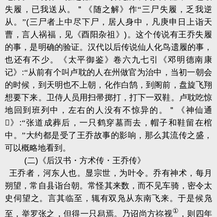
失履，已我送从。＂《随之解》作“三尸失履，乏我逆
从。”
(
三尸者上中尽下尸，居人身中，凡庚申日上诣天
曹，言人祸福，见《酉阳杂祖》
)
。这个传说有王乔失履
的事，是明确的验证。汉代以后传说仙人化鸟遗履的事，
也还有不少。《太平御鉴》卷六九七引《邓明德南康
记》
:
“从前有个叫卢耽的人在州做官为治中，当初一朝会
的时候，到天明也不上朝，化作白鹄，到阁前，盘旋飞翔
想要下来。卫侍人员用扫帚掷打，打下一双鞋。卢耽吃惊
地回到班列中，左右的人没有不惊异的。＂《神仙通
》
:
“张道成葬后，一只鹤穿墓而去，帽子和鞋留在棺
中。”大约都是受了王乔故事的影响，那么其流传之盛，
可以概略地看到。
(
二
)
《后汉书・方术传・王乔传》
王乔者，河东人也。显宗世，为叶令。乔有神术，每月
朔望，常自县诣台朝。常怪其来数，而不见车骑，密令太
史伺望之。言其临至，辄有双凫从东南飞来。于是候凫
①
至，举罗张之，但得一只舄焉。乃诏尚方祢视
，则四年