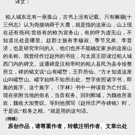
译文：
柏人城东北有一座孤山，古书上没有记载。只有阚骃
(
十
三州志》认为尧接纳舜于大麓，就是指的这座山，山上现
在还有尧祠
;
世俗有的称为宣务山，有的呼为虚无山，不
知道出处是哪里。赵郡士族有李穆叔、季节兄弟、李普
济，也是研究学问的人，他们也并不能确定家乡的这座山
的名称。我曾经作过赵州的书佐，与太原王邵读过柏人城
西门内的碑文。这通碑是汉桓帝时的柏人县民为县令徐整
所立，碑的铭文说“山有巏嵍，王乔所仙。”方オ知道这座
山叫巏嵍山。巏字始终不知所出处。嵍字依照诸字书，即
旄的旄字。这个旄字，《字林》书中一种读音为亡付反。
现在依附当地的俗名，当音权务。回到邺城，为魏收所喜
欢，魏收大加赞叹。等到他撰写《赵州庄严寺碑铭》时，
于是说
:
“权务之精。”就是用的这句话。
（待续）
原创作品，请尊重作者，转载注明作者、文章出处