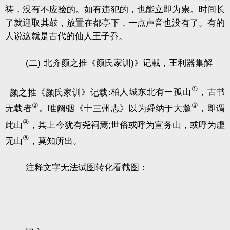
祷，没有不应验的。如有违犯的，也能立即为祟。时间长
了就迎取其鼓，放置在都亭下，一点声音也没有了。有的
人说这就是古代的仙人王子乔。
(二)
北齐颜之推《颜氏家训
)
》记載，王利器集解
①
颜之推《颜氏家训》记载
:
柏人城东北有一孤山
，古书
②
③
无载者
。唯阚骃《十三州志》以为舜纳于大麓
，即谓
④
此山
，其上今犹有尧祠焉
;
世俗或呼为宣务山，或呼为虚
⑤
无山
，莫知所出。
注释文字无法试图转化看截图：