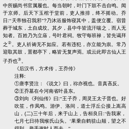
中所赐尚书官属履也。每当朝时，叶门下鼓不击自鸣。闻
于京师。后天下玉棺于堂前，吏人推排，终不摇动。乔
日
:
“天帝独召我邪”
?
乃沐浴服饰寝其中，盖便立覆。宿昔
葬于城东，土自成坟。其夕，县中牛皆流汗喘之，而人无
知者。百姓乃为立庙，号叶君祠。牧守每班禄，皆先谒拜
②
之
。吏人祈祷无不如应。若有违犯，亦立能为祟。常乃
迎取其鼓，置都亭下，略皆无复声焉。或云此即古仙人王
③
子乔也
。
《后汉书，方术传，王乔传》
注释
:
①唐李贤注：《说文》曰，祢亦视也。音真吝反。
②王乔墓在今河南省叶县东。
③刘向《列仙传》曰
:
“王子乔，周灵王太子晋也。好
吹笙，作凤鸣。游伊、洛间，道士浮丘公接上嵩高
山，
(
二
)
三十年后，来于山上，告桓良日
:
‘告我家，
七月七日待我缑氏山头。’果乗自鹤驻山颠，望之不
得到，举手谢时人而去。”