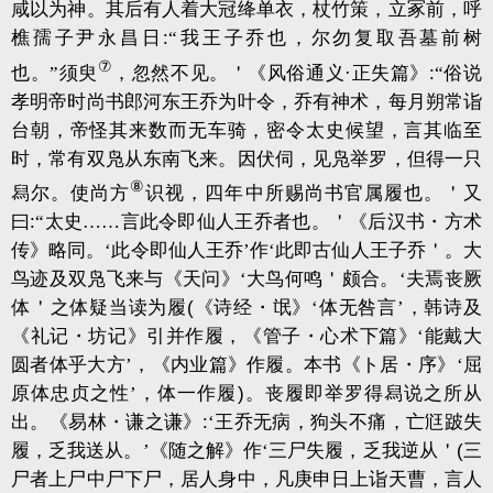
咸以为神。其后有人着大冠绛单衣，杖竹策，立冢前，呼
樵孺子尹永昌日
:
“我王子乔也，尔勿复取吾墓前树
⑦
也。”须臾
，忽然不见。＇《风俗通义·正失篇》
:
“俗说
孝明帝时尚书郎河东王乔为叶令，乔有神术，每月朔常诣
台朝，帝怪其来数而无车骑，密令太史候望，言其临至
时，常有双凫从东南飞来。因伏伺，见凫举罗，但得一只
⑧
舄尔。使尚方
识视，四年中所赐尚书官属履也。＇又
曰
:
“太史……言此令即仙人王乔者也。＇《后汉书・方术
传》略同。‘此令即仙人王乔’作‘此即古仙人王子乔＇。大
鸟迹及双凫飞来与《天问》‘大鸟何鸣＇颇合。‘夫焉丧厥
体＇之体疑当读为履
(
《诗经・氓》‘体无咎言’，韩诗及
《礼记・坊记》引并作履，《管子・心术下篇》‘能戴大
圆者体乎大方’，《内业篇》作履。本书《ト居・序》‘屈
原体忠贞之性’，体一作履
)
。丧履即举罗得舄说之所从
出。《易林・谦之谦》
:
‘王乔无病，狗头不痛，亡尩跛失
履，乏我送从。’《随之解》作‘三尸失履，乏我逆从＇
(
三
尸者上尸中尸下尸，居人身中，凡庚申日上诣天曹，言人