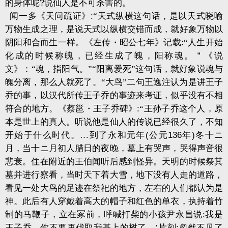
的身体呢
?
说仙人是不可杀害的。
闻一多《天问疏证》
:
“天式纵横这句话，是以天式晓喻
万物生成之理，是说天式以纵横交错而成，就好象万物以
阴阳和合而生一样。《左传・昭公七年》记载
:
“人生开始
化成的时候称魄，已经生成了魄，阳称魂。＂《说
文》：“魂，指阳气。”“阳离爱死”这句话，就好象说魂与
魄分离，那么人就死了。“大鸟”二句王逸注认为是讲王子
乔的事，以汉代所传王子乔的事迹来考证，似乎没有不相
符合的地方。《蔡邕・王子乔碑》
:
“王孙子乔这个人，原
本是世上的真人。听说他是仙人的传说已经很久了，不知
开始于什么时代。…到了永和元年
(
公元
136
年
)
冬十ニ
月，当十ニ月初人腊日的夜晚，墓上有哭声，哭得声音很
悲衰。住在附近的王伯闻听后感到怪异。天明的时候祭其
墓并进行察看，当时天下着大雪，地下没有人走的道路，
看见一处大鸟的足迹在祭祀的地方，左右的人们都认为是
神。此后有人穿戴着高大的帽子和红色的单衣，执持着竹
制的马鞭子，立在冢前，呼喊打柴的小孩尹永昌说
:
我是
王子乔，你不要再伐取我基上的树了。’片刻
;
忽然不见了