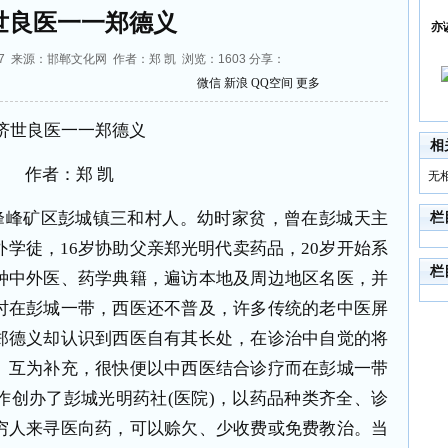
世良医一一郑德义
亦
:45:07 来源：邯郸文化网 作者：郑 凯 浏览：
1603
分享：
微信
新浪
QQ空间
更多
济世良医一一郑德义
相
作者：郑 凯
无
宜之，峰峰矿区彭城镇三和村人。幼时家贫，曾在彭城天主
栏
外学徒，16岁协助父亲郑光明代卖药品，20岁开始系
栏
种中外医、药学典籍，遍访本地及周边地区名医，并
时在彭城一带，西医还不普及，许多传统的老中医屏
郑德义却认识到西医自有其长处，在诊治中自觉的将
、互为补充，很快便以中西医结合诊疗而在彭城一带
合作创办了彭城光明药社(医院)，以药品种类齐全、诊
穷人来寻医向药，可以赊欠、少收费或免费教治。当