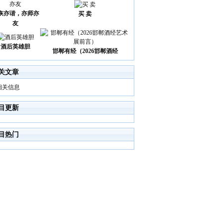
诙亦谐，亦师亦
买 卖
友
酒后英雄胆
邯郸有经（2026邯郸酒经
关文章
相关信息
目更新
目热门