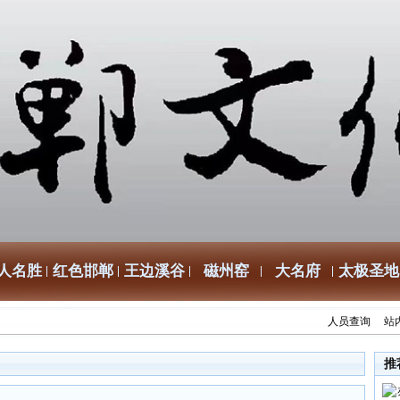
人名胜
红色邯郸
王边溪谷
磁州窑
大名府
太极圣地
人员查询
站
推