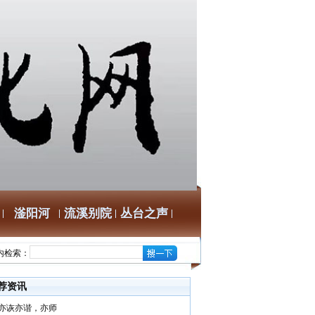
滏阳河
流溪别院
丛台之声
内检索：
荐资讯