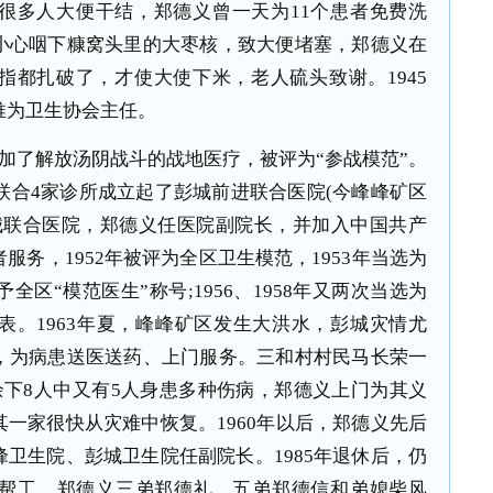
很多人大便干结，郑德义曾一天为11个患者免费洗
小心咽下糠窝头里的大枣核，致大便堵塞，郑德义在
指都扎破了，才使大使下米，老人硫头致谢。1945
推为卫生协会主任。
参加了解放汤阴战斗的战地医疗，被评为“参战模范”。
年联合4家诊所成立起了彭城前进联合医院(今峰峰矿区
彭城联合医院，郑德义任医院副院长，并加入中国共产
务，1952年被评为全区卫生模范，1953年当选为
全区“模范医生”称号;1956、1958年又两次当选为
表。1963年夏，峰峰矿区发生大洪水，彭城灾情尤
，为病患送医送药、上门服务。三和村村民马长荣一
余下8人中又有5人身患多种伤病，郑德义上门为其义
一家很快从灾难中恢复。1960年以后，郑德义先后
卫生院、彭城卫生院任副院长。1985年退休后，仍
帮工。郑德义三弟郑德礼、五弟郑德信和弟媳柴风