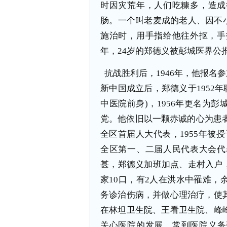
时因灾荒年，人们吃糠多，造成
肠。一个叫老麦成的老人、因不
施治时，用手指给他往外抠，手
年，24岁的郑德义被彭城医界公
抗战胜利后，1946年，他报名
新中国成立后，郑德义于1952
中医院前身)，1956年更名为
党。他依旧以一颗赤诚的心为患者服
全区首届人大代表，1955年被授予
全区第一、二届人民代表大会代
甚，郑德义加班加点、走村入户
家10口，有2人在洪水中罹难，
务诊治伤病，并做心理治疗，使其
在林坦卫生院、王看卫生院、峰峰
关心医院的发展，常到医院义务