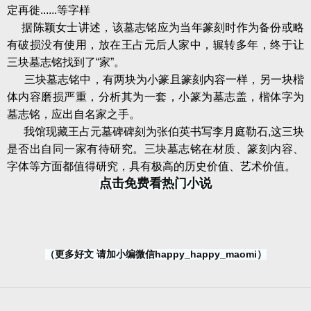
定再徙......等字样
据陈颖女士讲述，该墓志铭应为当年篆刻时作为备份或略
有破损没有使用，放在王占元后人家中，辗转多年，终于让
三块墓志铭找到了“家”。
三块墓志铭中，有两块为小篆且篆刻内容一样，另一块楷
体内容磨损严重，分析其为一套，小篆为墓志盖，楷体字为
墓志铭，应出自名家之手。
我馆现藏王占元墓碑碑刻为张伯英书写李月庭勒石,这三块
是否出自同一家有待研究。三块墓志铭在材质、篆刻内容、
字体等方面都值得研究，具有极高的历史价值、艺术价值。
点击免费看热门小说
（更多好文 请加小编微信happy_happy_maomi）