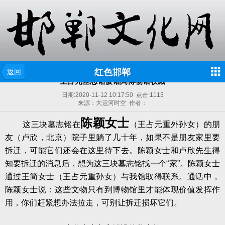
红色邯郸
返回
王占元墓志铭被馆陶博物馆收藏
日期:
2020-11-12 10:17:50
点击:
1113
来源：大运河时空 作者：
陈颖女士
这三块墓志铭在
（王占元重外孙女）的朋
友（卢欣，北京）院子里躺了几十年，如果不是朋友家里要
拆迁，可能它们还会在这里待下去。陈颖女士和卢欣先生得
知要拆迁的消息后，想为这三块墓志铭找一个“家”。陈颖女士
通过王简女士（王占元重孙女）与我馆取得联系。通话中，
陈颖女士说：这些文物只有到博物馆里才能体现价值发挥作
用，你们赶紧想办法拉走，可别让拆迁损坏它们。