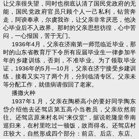
让父亲很失望，同时也彻底认清了国民党政府的无
能，国民党政府官员只顾个人一己私利，钻营奔
走，阿谀奉承，尔虞我诈，让父亲非常厌恶，他决
心毕业后不入政界。那时的父亲思想彷徨，心中苦
闷，一心报国，苦于无门。
1936
年
4
月，父亲在济南第一师范临近毕业，那
时的山东省教育厅下令所有应届毕业生一律参加半
年的乡建训练，否则，不准毕业。为了领取毕业
证，
1936
年的
5
月—
10
月，父亲在济宁接受乡建训
练，接着又实习了两个月，分到临清专区。父亲未
等分配工作，就借病请假回了老家。
播撒火种
1937
年
1
月，父亲在陶桥高小的要好同学陶东
岱介绍他去还驾店第五高小当教员，父亲欣然前
往。还驾店原来村名叫“来仪堂”，据说乾隆皇帝南
巡归来，在村里吃过一顿饭，故而得名。还驾店村
庄较大，自然形成四个部分：前店、后店、东店、