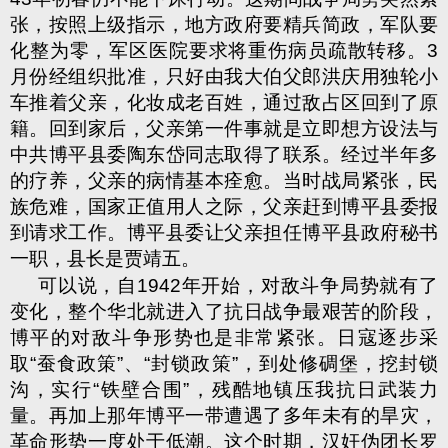
张，按照上级指示，地方政府要精兵简政，军队要
化整为零，军区医院要求将重伤病员疏散转移。
3
月份经组织批准，只好由我大伯父郎洪庆用独轮小
车推着父亲，化妆成老百姓，通过敌占区回到了原
籍。回到家后，父亲第一件事就是立即想方设法与
中共博平县委陶东岱同志取得了联系。经过半年多
的疗养，父亲的病情基本痊愈。当时战局紧张，民
族危难，国家正值用人之际，父亲赶到博平县委报
到请求工作。博平县委让父亲担任博平县政府秘书
一职，县长是贾靖五。
可以说，自
1942
年开始，对敌斗争局势就有了
变化，整个华北就进入了抗日战争最艰苦的阶段，
博平的对敌斗争形势也是非常紧张。日寇逐步采
取“蚕食政策”、“封锁政策”，到处修碉堡，挖封锁
沟，实行“铁壁合围”，残酷地镇压我抗日武装力
量。再加上那年博平一带遭遇了多年未有的旱灾，
革命形势一度处于低潮。这个时期，汉奸伪团长罗