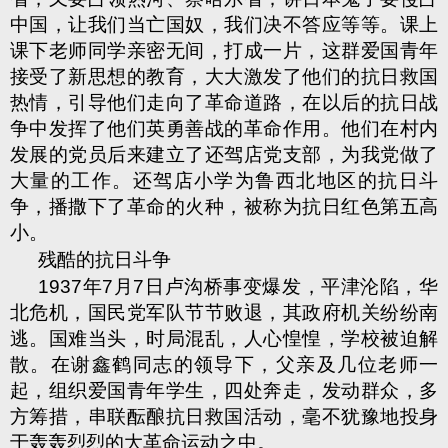
中国，让我们当亡国奴，我们决不答应等等。课上
课下老师同学亲密无间，打成一片，这群爱国青年
接受了新思想的教育，大大激发了他们的抗日救国
热情，引导他们走向了革命道路，在以后的抗日战
争中发挥了他们英勇善战的革命作用。他们在村内
发展的党员后来建立了还驾店党支部，为我党做了
大量的工作。还驾店小学为鲁西北地区的抗日斗
争，播撒下了革命的火种，被称为抗日红色第五高
小。
残酷的抗日斗争
1937
年
7
月
7
日卢沟桥事变爆发，平津沦陷，华
北危机，国民党军队节节败退，其政府机关纷纷南
逃。国难当头，时局混乱，人心惶惶，学校被迫解
散。在谢鑫鹤同志的领导下，父亲及几位老师一
起，组织爱国青年学生，四处奔走，发动群众，多
方筹措，串联酝酿抗日救国活动，毫不犹豫地投身
于轰轰烈烈的大革命运动之中。