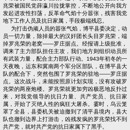
兆荣被国民党薛瀛川拉拢掌控，不断地公开向我方
发起进攻性扫荡，反革命气焰十分嚣张，残害我党
地下工作人员及抗日家属，手段极端残忍。
为打击伪顽人员的嚣张气焰，博平县委决定，动
员一切力量，除掉最大的汉奸团长头目罗兆荣，端
掉罗兆荣的老窝——罗庄据点。经报请上级批准，
调来了主力部队担任主攻，我们地方则组织动员所
有武装力量，配合主力部队行动。
1943
年初冬的一
天夜晚，运东和冀南两个军分区部队，在博平县大
队的配合下，突然包围了罗兆荣的驻地——罗庄据
点。这次战斗，未能按照原计划实现，没有攻破罗
兆荣的两座炮楼。罗兆荣就更加穷凶极恶地反扑过
来，对我党领导的抗日力量、共产党员、抗日家
属，开始了灭绝人性的疯狂大屠杀。霎时，乌云笼
罩了全县，县委机关被迫撤到了清平县境内，县大
队也撤到边界上打游击，凶残发疯的罗兆荣找不到
共产党，就对共产党的抗日家属下了黑手。