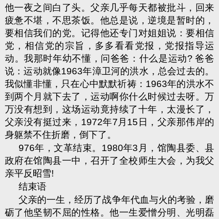
他一夜之间白了头。父亲几乎每天都被批斗，回来
疲惫不堪，不思茶饭。他总是说，逆境是暂时的，
要相信我们的党。记得他还专门对姐姐说：要相信
党，相信党的宗旨，多多看看党报，党报指导运
动。我那时年幼不懂，问爸爸：什么是运动
?
爸爸
说：运动就像
1963
年漳卫河的洪水，总会过去的。
我似懂非懂，只在心中默默祈祷：
1963
年的洪水不
到两个月就下去了，运动啊你什么时候过去呀。万
万没有想到，这场运动竟持续了十年，太漫长了，
父亲没有挺过来，
1972
年
7
月
15
日，父亲那伟岸的
身躯禁不住折磨，倒下了。
976
年，文革结束。
1980
年
3
月，馆陶县委、县
政府在馆陶县一中，召开了全校师生大会，为我父
亲平反昭雪
!
结束语
父亲的一生，经历了战争年代血与火的考验，磨
砺了他坚韧不屈的性格。他一生爱憎分明、光明磊