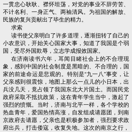
一贯忠心耿耿、襟怀坦荡，对党的事业不辞劳苦、
不计名利、一身正气、两袖清风。为祖国的解放、
民族的复兴贡献出了毕生的精力。
求索
读书使父亲明白了许多道理，逐渐扭转了自己的
小农意识，开始关心国家大事，知道了我国是个弱
国，受尽外国欺辱，立志学成报效国家。
在济南读书六年，耳闻目睹社会上的不合理现
象，感到中国的社会制度是黑暗的、不合理的，国
家的前途命运是悲观的。特别是“九一八”事变，让
父亲感到很震惊，地图上那么一点儿的小日本，出
兵没几天，竟占领了我国东北大片国土。而国民党
政府采取不抵抗政策，这在青年学生当中，激起了
强烈的愤慨。当时，济南与北平一样，各个学校的
热血青年，爱国热情高涨，自发组成请愿团，到南
京政府去请愿，父亲也是积极参加者，强烈要求政
府出兵，打击倭寇，收复失地。这次的南京之行，