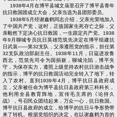
1938
年
4
月在博平县城文庙里召开了博平县青年
抗日救国团成立大会，父亲当选为县团部委员。
1938
年
5
月经谢鑫鹤同志介绍，父亲光荣地加入
了中国共产党，这时，正值国家生死存亡之际，父
亲毅然下定决心抗日救国，一生跟定共产党。
1938
年
9
月聊城专员抗日英雄范筑先决定在博平组建抗
日武装——第
32
支队，父亲遵照党的指示，担任第
32
支队政治部副主任。
1938
年
11
月，日寇进攻鲁
西北，范筑先司令为国捐躯，聊城沦陷，博平失
守，为保存实力，遵照上级坚持农村抗日游击战争
的指示，博平的抗日救国活动完全转入了地下，转
入了农村。直到
1939
年
4
月，博平抗日县政府成
立，父亲被任命为博平县抗日县政府第三科科长，
他利用全县教育阵地，宣传毛主席的《论持久
战》，号召民众团结起来，万众一心，抗日救国。
博平抗日县政府的成立，给博平的抗日斗争形势带
来了转机。根据党组织的决定，在以谢鑫鹤为首的