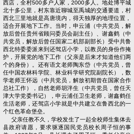
西店，全村
500
多户人家，
2000
多人。地处博平城
北十多公里，村东靠近聊城至禹城的交通要道，村
西北三里地就是高唐境内，得天独厚的地理位置，
适合开展地下工作。当时，申云浦（中共党员，解
放后曾任贵州省顾问委员会副主任）、谢鑫鹤（中
共党员，解放后曾任国家二机部副部长）受中共鲁
西北特委委派来到还驾店小学，以教员的身份作掩
护，开展党的地下工作（父亲是后来才知道他们两
个的身份）。还有语文老师陶东岱（中共党员，曾
任中国农林科学院、林业科学研究院副院长），数
学老师王怀远（中共党员，解放初期曾在国家合作
总社工作），自然老师胡泮生（中共党员，曾任天
津大学党委书记），申云浦任卫生老师，谢鑫鹤任
生活老师，还驾店小学就是中共建立在鲁西北的一
个红色革命堡垒。
父亲任教不久，学校发生了一起全校师生集体去
县政府请愿，要求驱逐国民党员校长周子恒的事