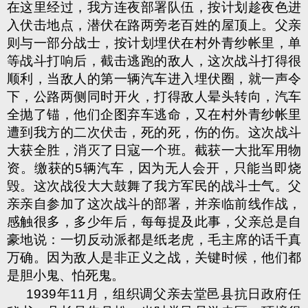
在这里经过，我方连夜部署队伍，按计划趁夜色进
入伏击地点，潜伏在路两旁老百姓的屋顶上。父亲
则与一部分战士，按计划埋伏在村外青纱帐里，单
等战斗打响后，截击逃跑的敌人，这次战斗打得很
顺利，当敌人的第一辆汽车进入埋伏圈，就一声令
下，公路两侧同时开火，打得敌人晕头转向，汽车
全抛了锚，他们企图弃车逃命，又在村外青纱帐里
遭到我方的二次伏击，死的死，伤的伤。这次战斗
大获全胜，消灭了日寇一个班。截获一大批军用物
资。缴获的
5
辆汽车，因为无人会开，只能当即烧
毁。这次战役大大鼓舞了我方军民的战斗士气。父
亲亲自参加了这次战斗的部署，并亲临前线作战，
感触很多，多少年后，每每提及此事，父亲总是自
豪地说：一切反动派都是纸老虎，毛主席的话千真
万确。因为敌人是非正义之战，关键时候，他们都
是胆小鬼、怕死鬼。
1939
年
11
月，组织调父亲去堂邑县抗日政府任