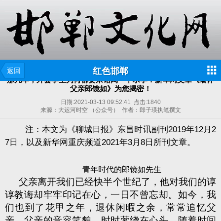
红色邯郸
返回
那几年，外县学生为何都要来馆陶一中求学？新华网文章《缅怀
父亲郎镜如》为您揭密！
日期:
2021-03-13 09:52:41
点击:
1840
来源：大运河时空 （公众号） 作者：郎子瑛执笔撰文
注：本文为《聊城日报》东昌时讯副刊
2019
年
12
月
2
7
日，以及新华网重庆频道
2021
年
3
月
8
日所刊文章。
青年时代的郎镜如先生
父亲离开我们已经快半个世纪了，他对我们的谆
谆教诲却牢牢印记在心，一日不曾忘却。如今，我
们也到了花甲之年，退休闲暇之余，常常追忆父
亲，父亲的音容笑貌，时时萦绕在心头，随着时间