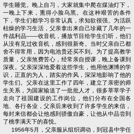
学生睡觉。晚上自习，大家就集中爬在煤油灯下，
一晚上下来，熏得小脸乌黑。在这种艰苦的条件
下，学生们都学习非常认真，求知欲很强。为活跃
枯燥的学习生活，父亲拿出来自己珍藏了几年的一
件战利品——收音机，播放节目给学生们听，他们
从没有见过收音机，感到很新奇。当时父亲自己都
舍不得常用，因为电池贵还买不到。为了提高教学
质量，父亲煞费苦心，经常亲自授课，晚上备课到
深夜。父亲深深地爱着这些学生，他用他渊博的学
识，正直的为人，踏实的作风，深深地影响了他的
学生们。父亲在这里工作了四年，建立了亲密的师
生关系，为国家输送了一批批人才，很多莘莘学子
走向了祖国建设的工作岗位，他们分布在全国各
地、各行各业，父亲后来收到了许多学生的来信，
每封来信都会让他感到骄傲自豪，让他从中品尝到
了桃李满天下的喜悦。
1956
年
5
月，父亲服从组织调动，到冠县中学任