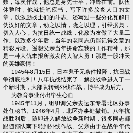
数，每次作战，他总是身先士卒，冲锋在前。队伍
休整时，他就提笔疾书，写下许多脍炙人口的文
章，以激励战士们的斗志。还写过一些分化瓦解日
伪汉奸的文章，动之以情，晓之以理，引经据典，
切入人心，为抗日统一战线，化敌为友做了大量工
作。以致多少年后，当年的老同志仍能记得文章的
精彩片段。遥想父亲当年拼命忘我的工作精神，那
是一种大仇未报所激发的大智大勇！那是一股冲天
的英雄豪情！
1945
年
8
月
15
日，日本鬼子无条件投降，抗日战
争彻底胜利！八年抗战结束了，解放战争进入了一
个新时期，大部队转到外线作战，博平成为后方。
为教育事业付出毕生心血
1945
年
11
月，组织调父亲去运东专署北区办事
处任秘书。
1946
年
4
月，北区办事处撤销。八年抗
战胜利后，随即进入解放战争新时期，很多同志都
跟随部队南下转到外线作战。父亲由于在战争年代