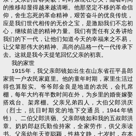
的推移却显得越来越清晰。他那坚定不移的革命信
仰，舍生忘死的革命精神，艰苦奋斗的优良传统，
应是我们世代相传的无价之宝，是激励我们不忘初
心，继续前进的精神力量。我们有责任有义务讲给
我们的下一代，让他们知道今天的幸福来之不易，
让父辈那伟大的精神、高尚的品格一代一代传承下
去。这就是我今天提笔回忆父亲的初衷。
我的家世
1915
年，我父亲郎镜如出生在山东省茌平县郎
家营一户农民家庭里。他的童年时期，家里生活过
得也算殷实。爷爷郎金良是地道的农民，会扎席
棚，每年大约有半数时间在外，为乡里的婚丧嫁娶
搭戏台、架席棚。父亲兄弟四人，大伯父郎洪庆
（烈士，抗日时期党的地下交通员，
1944
年牺
牲）、二伯父郎洪蕕、父亲郎镜如和我的五叔郎洪
章。奶奶郎赵氏勤俭持家，全家劳作，供父亲读
书。父亲幼年天资聪颖，性格文静，七岁时，在本