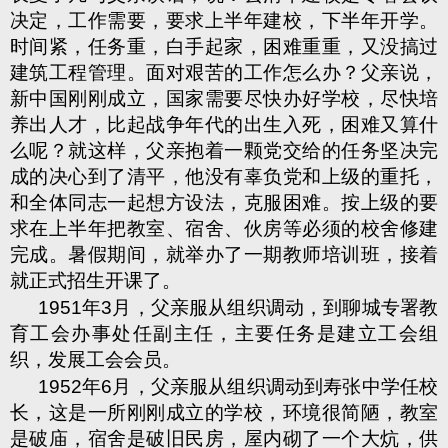
决定，工作需要，要求上半年建校，下半年开学。
时间紧，任务重，白手起家，困难重重，又没搞过
建筑工程管理。面对艰苦的工作怎么办？父亲说，
新中国刚刚成立，国家需要尽快办好学校，尽快培
养出人才，比起战争年代的出生入死，困难又算什
么呢？就这样，父亲抱着一颗党交给的任务坚决完
成的决心到了清平，他没有辜负党和上级的重托，
和全体同志一起想方设法，克服困难。按上级的要
求在上半年把教室、宿舍、伙房等必须的校舍修建
完成。暑假期间，就举办了一期教师培训班，接着
就正式招生开课了。
1951
年
3
月，父亲服从组织调动，到聊城专署教
育工会办事处任副主任，主要任务是建立工会组
织，发展工会会员。
1952
年
6
月，父亲服从组织调动到寿张中学任校
长，这是一所刚刚成立的学校，环境很简陋，教室
是破庙，宿舍是破旧民房，屋内砌了一个大炕，供