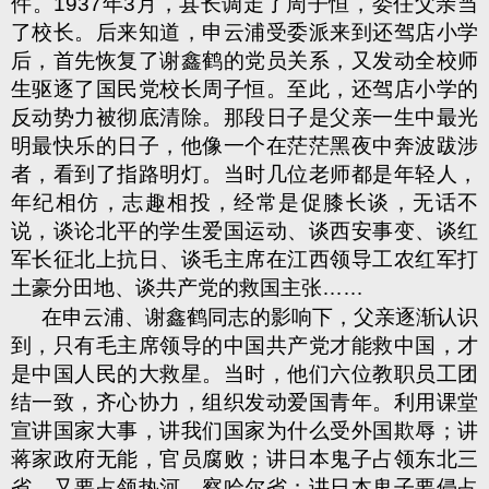
件。
1937
年
3
月，县长调走了周子恒，委任父亲当
了校长。后来知道，申云浦受委派来到还驾店小学
后，首先恢复了谢鑫鹤的党员关系，又发动全校师
生驱逐了国民党校长周子恒。至此，还驾店小学的
反动势力被彻底清除。那段日子是父亲一生中最光
明最快乐的日子，他像一个在茫茫黑夜中奔波跋涉
者，看到了指路明灯。当时几位老师都是年轻人，
年纪相仿，志趣相投，经常是促膝长谈，无话不
说，谈论北平的学生爱国运动、谈西安事变、谈红
军长征北上抗日、谈毛主席在江西领导工农红军打
土豪分田地、谈共产党的救国主张……
在申云浦、谢鑫鹤同志的影响下，父亲逐渐认识
到，只有毛主席领导的中国共产党才能救中国，才
是中国人民的大救星。当时，他们六位教职员工团
结一致，齐心协力，组织发动爱国青年。利用课堂
宣讲国家大事，讲我们国家为什么受外国欺辱；讲
蒋家政府无能，官员腐败；讲日本鬼子占领东北三
省，又要占领热河、察哈尔省；讲日本鬼子要侵占