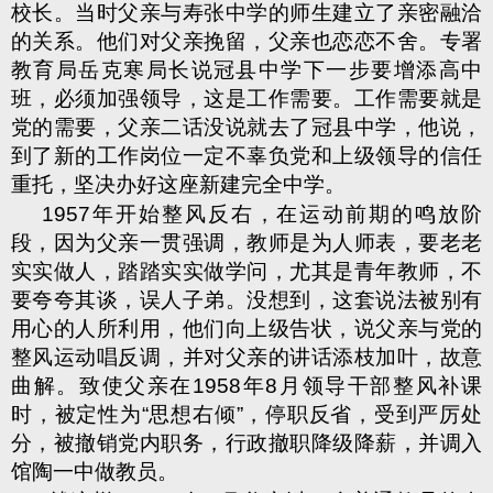
校长。当时父亲与寿张中学的师生建立了亲密融洽
的关系。他们对父亲挽留，父亲也恋恋不舍。专署
教育局岳克寒局长说冠县中学下一步要增添高中
班，必须加强领导，这是工作需要。工作需要就是
党的需要，父亲二话没说就去了冠县中学，他说，
到了新的工作岗位一定不辜负党和上级领导的信任
重托，坚决办好这座新建完全中学。
1957
年开始整风反右，在运动前期的鸣放阶
段，因为父亲一贯强调，教师是为人师表，要老老
实实做人，踏踏实实做学问，尤其是青年教师，不
要夸夸其谈，误人子弟。没想到，这套说法被别有
用心的人所利用，他们向上级告状，说父亲与党的
整风运动唱反调，并对父亲的讲话添枝加叶，故意
曲解。致使父亲在
1958
年
8
月领导干部整风补课
时，被定性为“思想右倾”，停职反省，受到严厉处
分，被撤销党内职务，行政撤职降级降薪，并调入
馆陶一中做教员。