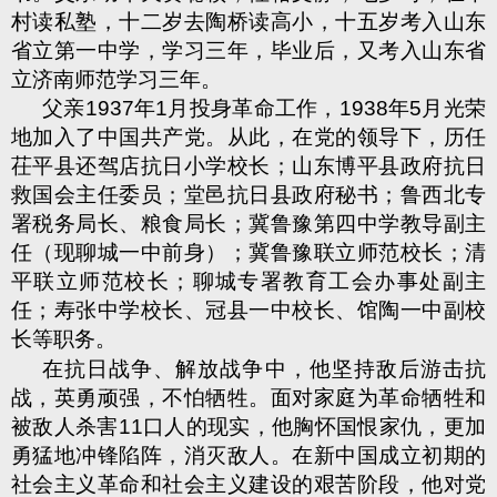
村读私塾，十二岁去陶桥读高小，十五岁考入山东
省立第一中学，学习三年，毕业后，又考入山东省
立济南师范学习三年。
父亲
1937
年
1
月投身革命工作，
1938
年
5
月光荣
地加入了中国共产党。从此，在党的领导下，历任
茌平县还驾店抗日小学校长；山东博平县政府抗日
救国会主任委员；堂邑抗日县政府秘书；鲁西北专
署税务局长、粮食局长；冀鲁豫第四中学教导副主
任（现聊城一中前身）；冀鲁豫联立师范校长；清
平联立师范校长；聊城专署教育工会办事处副主
任；寿张中学校长、冠县一中校长、馆陶一中副校
长等职务。
在抗日战争、解放战争中，他坚持敌后游击抗
战，英勇顽强，不怕牺牲。面对家庭为革命牺牲和
被敌人杀害
11
口人的现实，他胸怀国恨家仇，更加
勇猛地冲锋陷阵，消灭敌人。在新中国成立初期的
社会主义革命和社会主义建设的艰苦阶段，他对党