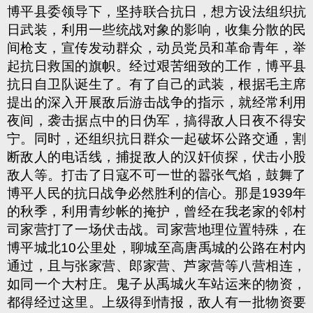
博平县委领导下，坚持联合抗日，想方设法组织抗
日武装，利用一些统战对象的影响，收集分散的民
间枪支，宣传发动群众，动员党员和革命青年，举
起抗日救国的旗帜。经过艰苦细致的工作，博平县
抗日自卫队诞生了。有了自己的武装，根据毛主席
提出的深入开展敌后游击战争的指示，就经常利用
夜间，袭击据点中的日伪军，搞得敌人日夜不得安
宁。同时，还组织抗日群众一起破坏公路交通，割
断敌人的电话线，捕捉敌人的汉奸侦探，伏击小股
敌人等。打击了日寇不可一世的嚣张气焰，鼓舞了
博平人民的抗日战争必然胜利的信心。那是
1939
年
的秋季，利用青纱帐的掩护，曾经在我老家的邻村
司家营打了一场伏击战。司家营地理位置特殊，在
博平城北
10
公里处，聊城至高唐禹城的公路在村内
通过，且与张家营、郎家营、芦家营等八营相连，
如同一个大村庄。鬼子从禹城火车站运来的物资，
都得经过这里。上级得到情报，敌人有一批物资要