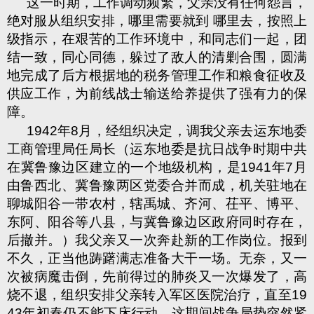
这一时期，工作调动频繁，父亲没有任何怨言，
绝对服从组织安排，哪里需要就到 哪里去，按照上
级指示，在艰苦的工作环境中，和同志们一起，团
结一致，同心同德，躲过了敌人的清剿合围，圆满
地完成了后方根据地的税务管理工作和粮食征收及
供应工作，为前线战士输送给养提供了强有力的保
障。
1942
年
8
月，经组织决定，调我父亲去运东地委
工商管理局任局长（运东地委是抗日战争时期中共
在冀鲁豫边区建立的一个地级机构，是
1941
年
7
月
由鲁西北、冀鲁豫两区党委合并而成，机关驻地在
聊城阳谷一带农村，辖禹城、齐河、茌平、博平、
东阿、阳谷等八县，与冀鲁豫边区政府同时存在，
后撤并。）我父亲又一次奔赴新的工作岗位。报到
不久，正当他踌躇满志准备大干一场。无奈，又一
次被病魔击倒，先前得过的肺炎又一次爆发了，高
烧不退，组织安排父亲转入军区医院治疗，直至
19
43
年初春仍不能下床行动。这期间战争局势突然紧