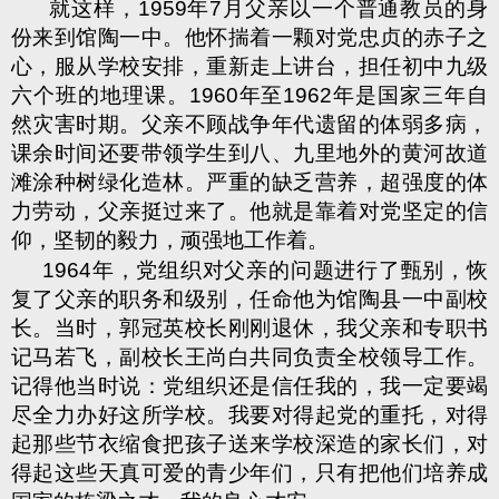
就这样，
1959
年
7
月父亲以一个普通教员的身
份来到馆陶一中。他怀揣着一颗对党忠贞的赤子之
心，服从学校安排，重新走上讲台，担任初中九级
六个班的地理课。
1960
年至
1962
年是国家三年自
然灾害时期。父亲不顾战争年代遗留的体弱多病，
课余时间还要带领学生到八、九里地外的黄河故道
滩涂种树绿化造林。严重的缺乏营养，超强度的体
力劳动，父亲挺过来了。他就是靠着对党坚定的信
仰，坚韧的毅力，顽强地工作着。
1964
年，党组织对父亲的问题进行了甄别，恢
复了父亲的职务和级别，任命他为馆陶县一中副校
长。当时，郭冠英校长刚刚退休，我父亲和专职书
记马若飞，副校长王尚白共同负责全校领导工作。
记得他当时说：党组织还是信任我的，我一定要竭
尽全力办好这所学校。我要对得起党的重托，对得
起那些节衣缩食把孩子送来学校深造的家长们，对
得起这些天真可爱的青少年们，只有把他们培养成