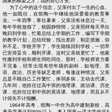
国家的栋梁之才，我的良心才安。
为了心中的这个信念，父亲付出了一生的心血。
他一如既往，在馆陶一中继续他深爱着的教育事
业。一年四季，寒往暑来，父亲没有休息过一天。
每年学校放假了，校园静悄悄，父亲照样每天早出
晚归到学校，忙着总结上学期的工作，编写下学期
的教学计划，总结经验，找出差距，制定措施，弥
补不足。学校开学了，学生陆续回到学校，一切早
已安排妥当，顺利开课。这时父亲就更忙了，他索
性搬到学校和师生同吃同住。那时，学校师资力量
不完备，经常出现有些年级的副科，如地理、英
语、政治、历史等缺乏老师，每逢这种情况，父亲
总是不顾自己工作繁忙，体弱多病，主动去代课。
几年间，他担任过高中班的地理课、政治课、历史
课，也担任过初中班的英语课、地理课，而且从不
计得失不计报酬。
1964
年高考，馆陶一中作为高中建制新校，高
考升学率达到
80%
以上，考入国家一流大学的近
5