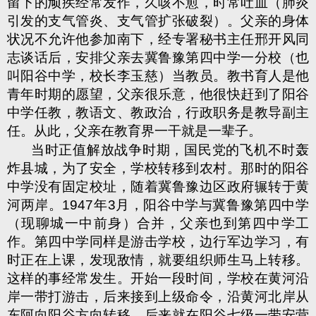
留下的顽疾经常发作，久咳不愈，时常吐血（肺炎
引发的支气管炎、支气管扩张破裂）。父亲的身体
状况不允许他参加南下，经专署秘书主任邢开风同
志谈话后，安排父亲去冀鲁豫第四中学一分校（也
叫阳谷中学，校长李玉慈）当教员。教书育人是他
青年时期的愿望，父亲很乐意，他很快赶到了阳谷
中学任教，教语文、教政治，行政职务是教导副主
任。从此，父亲在教育界一干就是一辈子。
当时正值解放战争时期，国民党的飞机不时轰
炸县城，为了安全，学校转移到农村。那时的阳谷
中学没有固定校址，随着冀鲁豫边区政府辗转于黄
河两岸。
1947
年
3
月，阳谷中学与冀鲁豫第四中学
（现聊城一中前身）合并，父亲也到第四中学工
作。第四中学同样是游击学校，边行军边学习，有
时正在上课，发现敌情，就要组织师生马上转移。
这样的事经常发生。开始一段时间，学校在黄河沿
岸一带打游击，后来接到上级命令，沿黄河北岸从
东阿向阳谷方向转移，后来就在阳谷七级一带安营