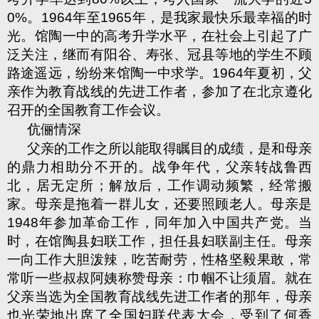
0%
。
1964
年至
1965
年，是我家最快乐最幸福的时
光。馆陶一中的高考升学水平，在社会上引起了广
泛关注，继而有阳谷、寿张、冠县等地的学生不顾
路途遥远，纷纷来馆陶一中求学。
1964
年夏初，父
亲作为教育战线的先进工作者，参加了在北京遵化
召开的全国教育工作会议。
伉俪情深
父亲的工作之所以能取得瞩目的成绩，是和母亲
的鼎力相助分不开的。战争年代，父亲转战鲁西
北，居无定所；解放后，工作调动频繁，经常搬
家。母亲是拖着一群儿女，还要照顾老人。母亲是
1948
年参加革命工作，同年加入中国共产党。当
时，在馆陶县妇联工作，担任县妇联副主任。母亲
一向工作大胆泼辣，吃苦耐劳，性格坚毅果敢，常
常听一些叔叔阿姨称赞母亲：巾帼不让须眉。就在
父亲当选为全国教育战线先进工作者的那年，母亲
也光荣地出席了全国妇联代表大会，受到了何香