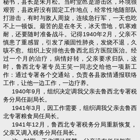
秘书，县长是朱月松。当时堂邑是游击区，环境很
艰苦，县政府没有固定工作地点，经常性地随部队
打游击，有时与敌人周旋，连续急行军，一天也吃
不上一顿饭。最苦的是在冬天，冰天雪地，饥寒难
耐，还要随时准备战斗。记得
1940
年
2
月，父亲不
慎患了重感冒，引发了顽固性肺炎，发烧不退，久
咳不愈。组织上安排他去鲁西北后方医院医治。经
过一个月的治疗，病情好转，父亲要求归队，这
时，鲁西北专署专员王笑一同志交给他一项新工
作：通过专署各个交通站，负责各县敌情通报联络
工作，让他一边工作，一边疗养。
1940
年
9
月，组织决定调我父亲去鲁西北专署税
务分局任副局长。
1941
年
3
月，因工作需要，组织调我父亲去鲁西
北专署粮食局任局长。
1941
年
12
月，鲁西北专署税务分局重新恢复，
父亲又调入税务分局任局长。