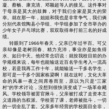
凝、蔡畅、康克清、邓颖超等人的接见。这件事对
于母亲是莫大的鼓舞，对于我们全家是莫大的荣
幸。就在那一年，姐姐和我也是非常争气，我们俩
分别代表馆陶县小学组、中学组参加了全市举办的
少年女子乒乓球比赛，双双取得单打前三名的好成
绩。
转眼到了
1966
年春天，父亲已年过半百。可父
亲却像是老树回春、精力充沛，事业亦是如鱼得
水、如日中天。他经常念叨说：就按我校目前的办
学规模来说，每年也能输送近百名学生考入一流高
校，若是我再工作十年，就能输送一千多名学生，
那可是一千多个国家栋梁啊！就在这时，文化大革
命的风暴一夜之间席卷而至，原以为只是“三家
村”的学术讨论，没想到很快演变成了一场革命飓
风。学校领导被罢官揪斗，父亲被打成了走资本主
义道路的当权派。学校罢了课，老师被批斗，一切
的一切全乱了套。父亲多年经营的学校面目全非，