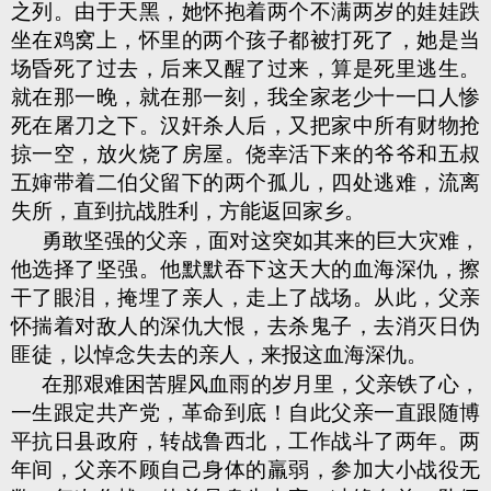
之列。由于天黑，她怀抱着两个不满两岁的娃娃跌
坐在鸡窝上，怀里的两个孩子都被打死了，她是当
场昏死了过去，后来又醒了过来，算是死里逃生。
就在那一晚，就在那一刻，我全家老少十一口人惨
死在屠刀之下。汉奸杀人后，又把家中所有财物抢
掠一空，放火烧了房屋。侥幸活下来的爷爷和五叔
五婶带着二伯父留下的两个孤儿，四处逃难，流离
失所，直到抗战胜利，方能返回家乡。
勇敢坚强的父亲，面对这突如其来的巨大灾难，
他选择了坚强。他默默吞下这天大的血海深仇，擦
干了眼泪，掩埋了亲人，走上了战场。从此，父亲
怀揣着对敌人的深仇大恨，去杀鬼子，去消灭日伪
匪徒，以悼念失去的亲人，来报这血海深仇。
在那艰难困苦腥风血雨的岁月里，父亲铁了心，
一生跟定共产党，革命到底！自此父亲一直跟随博
平抗日县政府，转战鲁西北，工作战斗了两年。两
年间，父亲不顾自己身体的羸弱，参加大小战役无