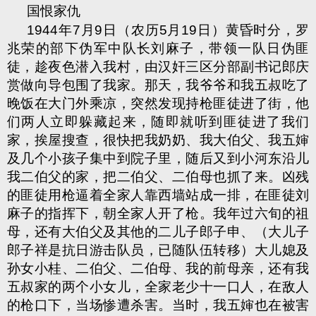
国恨家仇
1944
年
7
月
9
日（农历
5
月
19
日）黄昏时分，罗
兆荣的部下伪军中队长刘麻子，带领一队日伪匪
徒，趁夜色潜入我村，由汉奸三区分部副书记郎庆
赏做向导包围了我家。那天，我爷爷和我五叔吃了
晚饭在大门外乘凉，突然发现持枪匪徒进了街，他
们两人立即躲藏起来，随即就听到匪徒进了我们
家，挨屋搜查，很快把我奶奶、我大伯父、我五婶
及几个小孩子集中到院子里，随后又到小河东沿儿
我二伯父的家，把二伯父、二伯母也抓了来。凶残
的匪徒用枪逼着全家人靠西墙站成一排，在匪徒刘
麻子的指挥下，朝全家人开了枪。我年过六旬的祖
母，还有大伯父及其他的二儿子郎子申、（大儿子
郎子祥是抗日游击队员，已随队伍转移）大儿媳及
孙女小桂、二伯父、二伯母、我的前母亲，还有我
五叔家的两个小女儿，全家老少十一口人，在敌人
的枪口下，当场惨遭杀害。当时，我五婶也在被害