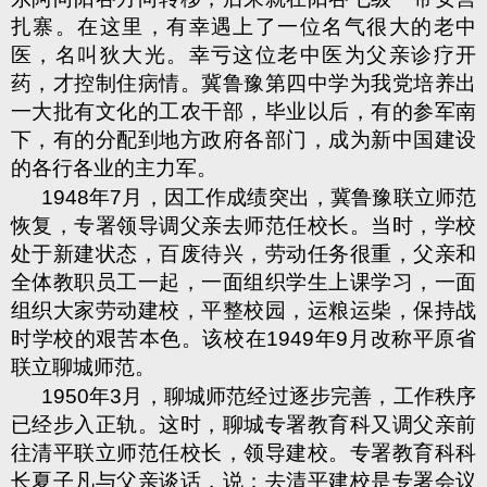
扎寨。在这里，有幸遇上了一位名气很大的老中
医，名叫狄大光。幸亏这位老中医为父亲诊疗开
药，才控制住病情。冀鲁豫第四中学为我党培养出
一大批有文化的工农干部，毕业以后，有的参军南
下，有的分配到地方政府各部门，成为新中国建设
的各行各业的主力军。
1948
年
7
月，因工作成绩突出，冀鲁豫联立师范
恢复，专署领导调父亲去师范任校长。当时，学校
处于新建状态，百废待兴，劳动任务很重，父亲和
全体教职员工一起，一面组织学生上课学习，一面
组织大家劳动建校，平整校园，运粮运柴，保持战
时学校的艰苦本色。该校在
1949
年
9
月改称平原省
联立聊城师范。
1950
年
3
月，聊城师范经过逐步完善，工作秩序
已经步入正轨。这时，聊城专署教育科又调父亲前
往清平联立师范任校长，领导建校。专署教育科科
长夏子凡与父亲谈话，说：去清平建校是专署会议