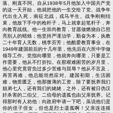
落、刚直不阿。自从
1938
年
5
月他加入中国共产党
的这一天开始，他就把他的一生交给了党。战争年
代出生入死，南征北战，戎马半生。战争刚刚结
束，他放下手中的枪杆子，马上就拿起笔杆子，奔
向教育战线。他一生崇尚教育，甘愿做燃烧自己照
亮别人的蜡烛；他坚持严谨治学，勤奋为本，执教
二十年育人无数，桃李芬芳；他酷爱教育事业，在
1949
年建国前后的十几年里，他先后在六所中学做
领导工作。党指向哪里，他就奔向哪里，只要是工
作需要，他从不打折扣。在那艰难困苦的岁月里，
他心里究竟背负过多少苦难与屈辱？他从不言及，
再苦再难，他总能坦然应对。建国初期，生活困
难，物质匮乏，他那微薄的工资，除了要抚养我们
姐弟七人，还有我们的姥姥，之外，还有被日伪汉
奸杀害的二伯父、二伯母的遗孤也由父亲抚养。记
得那时有人劝他：向政府申请一下吧，虽说他们是
你的侄子侄女，但也是烈士遗孤啊！父亲连连摇