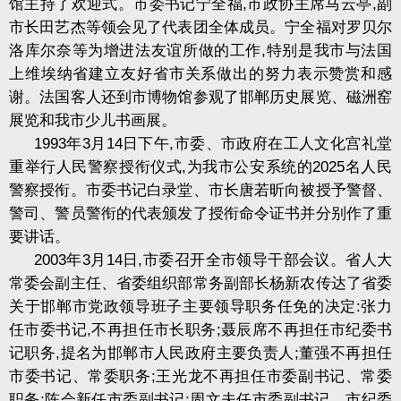
馆主持了欢迎式。市委书记宁全福
,
市政协主席马云亭
,
副
市长田艺杰等领会见了代表团全体成员。宁全福对罗贝尔
洛库尔奈等为增进法友谊所做的工作
,
特别是我市与法国
上维埃纳省建立友好省市关系做出的努力表示赞赏和感
谢。法国客人还到市博物馆参观了邯郸历史展览、磁洲窑
展览和我市少儿书画展。
1993
年
3
月
14
日下午
,
市委、市政府在工人文化宫礼堂
重举行人民警察授衔仪式
,
为我市公安系统的
2025
名人民
警察授衔。市委书记白录堂、市长唐若昕向被授予警督、
警司、警员警衔的代表颁发了授衔命令证书并分别作了重
要讲话。
2003
年
3
月
14
日
,
市委召开全市领导干部会议。省人大
常委会副主任、省委组织部常务副部长杨新农传达了省委
关于邯郸市党政领导班子主要领导职务任免的决定
:
张力
任市委书记
,
不再担任市长职务
;
聂辰席不再担任市纪委书
记职务
,
提名为邯郸市人民政府主要负责人
;
董强不再担任
市委书记、常委职务
;
王光龙不再担任市委副书记、常委
职务
;
陈会新任市委副书记
;
周文夫任市委副书记、市纪委