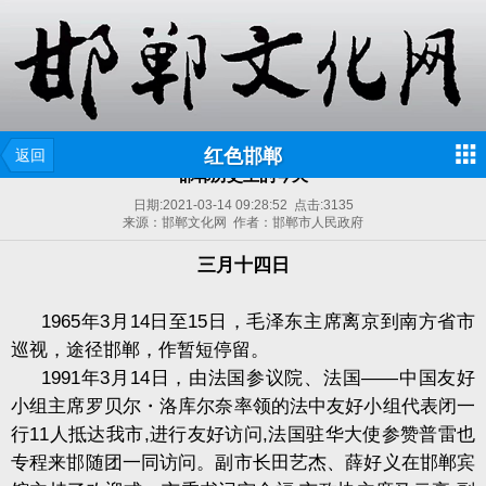
红色邯郸
返回
邯郸历史上的今天
日期:
2021-03-14 09:28:52
点击:
3135
来源：邯郸文化网 作者：邯郸市人民政府
三月十四日
1965
年
3
月
14
日至
15
日，毛泽东主席离京到南方省市
巡视，途径邯郸，作暂短停留。
1991
年
3
月
14
日，由法国参议院、法国——中国友好
小组主席罗贝尔・洛库尔奈率领的法中友好小组代表闭一
行
11
人抵达我市
,
进行友好访问
,
法国驻华大使参赞普雷也
专程来邯随团一同访问。副市长田艺杰、薛好义在邯郸宾