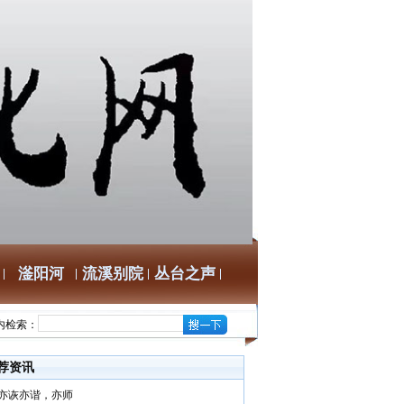
滏阳河
流溪别院
丛台之声
内检索：
荐资讯