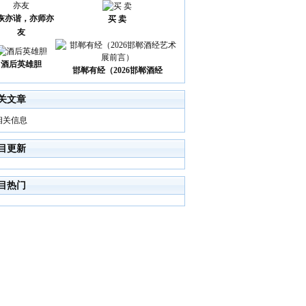
诙亦谐，亦师亦
买 卖
友
酒后英雄胆
邯郸有经（2026邯郸酒经
关文章
相关信息
目更新
目热门