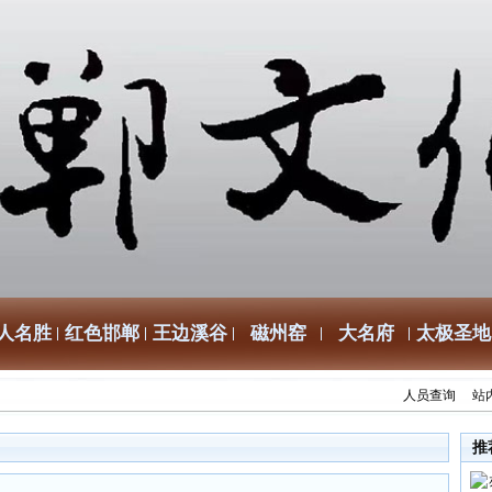
人名胜
红色邯郸
王边溪谷
磁州窑
大名府
太极圣地
人员查询
站
推