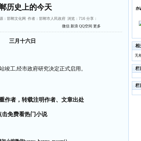
郸历史上的今天
亦
8:33 来源：邯郸文化网 作者：邯郸市人民政府 浏览：
716
分享：
微信
新浪
QQ空间
更多
三月十六日
相
无
站竣工
,
经市政府研究决定正式启用。
栏
栏
重作者，转载注明作者、文章出处
点击免费看热门小说