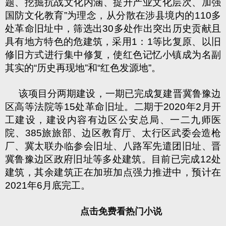
题、挖掘抗战文化内涵、提升产业文化层次、加强
国防文化教育
”
为理念，从分散在涉县境内的
110
多
处革命旧址中，筛选出
30
多处作出突出历史贡献且
具有地方特色的危建筑，采用
1
：
1
等比复原、以旧
修旧方式进行集中修复，使红色记忆小镇成为名副
其实的
“
历史再现地
”
和
“
红色发源地
”
。
该项目分两期建设，一期已完成复建晋冀鲁豫边
区高等法院等
15
处革命旧址。二期于
2020
年
2
月开
工建设，建设内容有边区公安总局、一二九师医
院、
385
旅旅部、边区教育厅、太行区武委会造枪
厂、冀太联办临参会旧址、八路军先遣团旧址、晋
冀鲁豫边区政府旧址等多处建筑。目前已完成
12
处
建筑，其余建筑正在加班加点强力推进中，预计在
2021
年
6
月底完工。
点击免费看热门小说