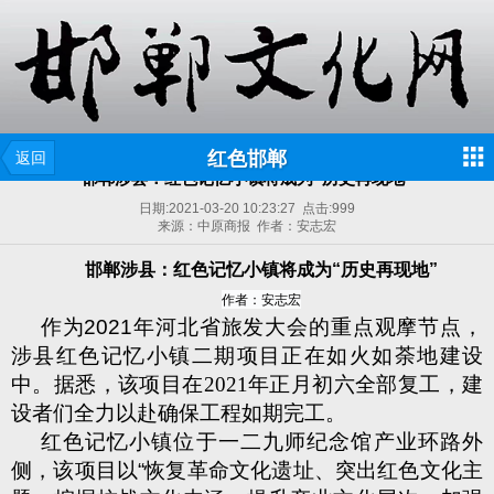
红色邯郸
返回
邯郸涉县：红色记忆小镇将成为“历史再现地”
日期:
2021-03-20 10:23:27
点击:
999
来源：中原商报 作者：安志宏
邯郸涉县：红色记忆小镇将成为“历史再现地”
作者：
安志宏
作为
2021
年河北省旅发大会的重点观摩节点，
涉县红色记忆
小镇二期项目正在如火如荼地建设
中。据悉，该项目在
2021
年正月初六全部复工，建
设者们全力以赴确保工程如期完工。
红色记忆小镇位于一二九师纪念馆产业环路外
侧，该项目以
“
恢复革命文化遗址、突出红色文化主