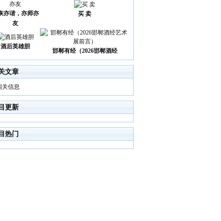
诙亦谐，亦师亦
买 卖
友
酒后英雄胆
邯郸有经（2026邯郸酒经
关文章
相关信息
目更新
目热门