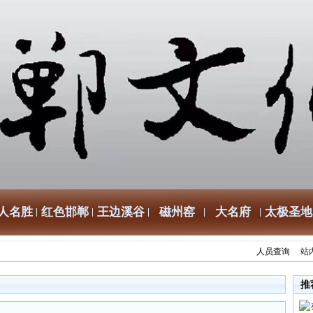
人名胜
红色邯郸
王边溪谷
磁州窑
大名府
太极圣地
人员查询
站
推