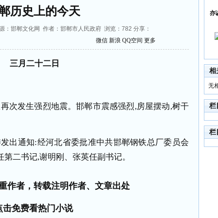
郸历史上的今天
亦
7:02 来源：邯郸文化网 作者：邯郸市人民政府 浏览：
782
分享：
微信
新浪
QQ空间
更多
三月二十二日
相
无
区再次发生强烈地震。邯郸市震感强烈
,
房屋摆动
,
树干
栏
栏
委发出通知
:
经河北省委批准中共邯郸钢铁总厂委员会
任第二书记
,
谢明刚、张英任副书记。
重作者，转载注明作者、文章出处
点击免费看热门小说