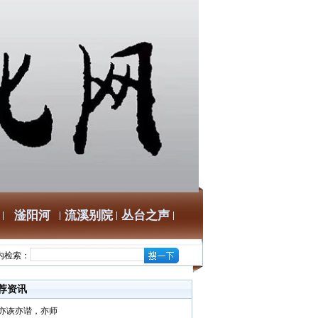
滏阳河
流溪别院
丛台之声
内检索：
荐资讯