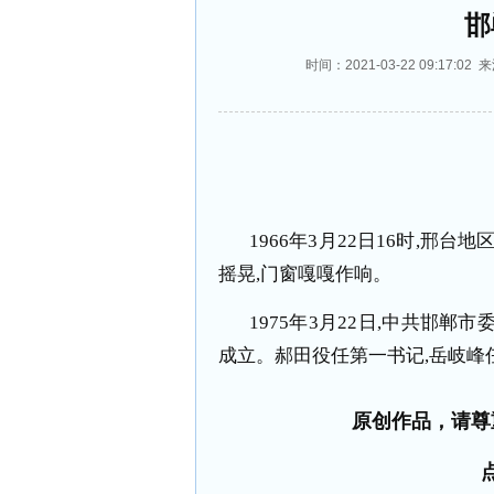
邯
时间：2021-03-22 09:1
1966
年
3
月
22
日
16
时
,
邢台地
摇晃
,
门窗嘎嘎作响。
1975
年
3
月
22
日
,
中共邯郸市
成立。郝田役任第一书记
,
岳岐峰
原创作品，请尊