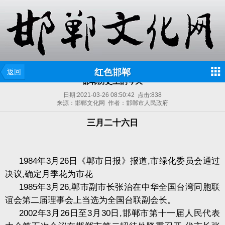
红色邯郸
返回
邯郸历史上的今天
日期:
2021-03-26 08:50:42
点击:
838
来源：邯郸文化网 作者：邯郸市人民政府
三月二十六日
1984
年
3
月
26
日《郸市日报》报道
,
市绿化委员会通过
决议
,
确定月季花为市花
1985
年
3
月
26,
郸市副市长张治在中华全国台湾同胞联
谊会第二届理事会上当选为全国台联副会长。
2002
年
3
月
26
日至
3
月
30
日
,
邯郸市第十一届人民代表