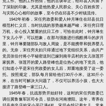
荒工作。他的工作热情，他的言谈举止，给邱县人民留下
了深刻的印象。尤其是他热爱人民群众、关心百姓疾苦，
与灾民心心相印的故事，至今仍在邱县不少村镇流传。
1942年初春，宋任穷政委和爱人钟月琳住在邱县抗日
模范村仁义庄，当时抗战的形势越来越严峻，宋任穷日理
万机，全心投入繁重的抗日工作，可恰在此时，钟月琳生
下女儿小平，可以想象，在那与强敌进行残酷搏斗的岁月
里，钟月琳要随部队与敌人周旋，是不能携带和抚养婴儿
的。无奈，宋任穷夫妇只得通过地下党组织关系，由共产
党员张伯付将小平秘密送到已嫁到南辛店村的女儿张莲芹
家抚养。张莲芹的爱人路登峰也是位热心的地下党员，他
们知道小平是宋任穷政委的女儿后，郑重地接受了这一委
托。按照规定，部队每月留给他们30斤小米。这30斤小
米，在当时可解决大问题了，不仅可以养活小孩，也大大
接济了路登峰一家三口人。
1945年春，抗战形势开始好转，这时的宋任穷政委已
调任冀鲁豫军区司令员，驻防在河南濮阳。这年，寄养在
邱县南辛店的宋小平已满4岁，宋司令惦记着女儿，常来