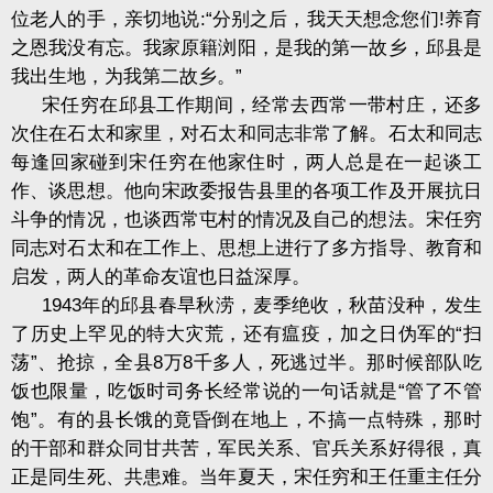
位老人的手，亲切地说:“分别之后，我天天想念您们!养育
之恩我没有忘。我家原籍浏阳，是我的第一故乡，邱县是
我出生地，为我第二故乡。”
宋任穷在邱县工作期间，经常去西常一带村庄，还多
次住在石太和家里，对石太和同志非常了解。石太和同志
每逢回家碰到宋任穷在他家住时，两人总是在一起谈工
作、谈思想。他向宋政委报告县里的各项工作及开展抗日
斗争的情况，也谈西常屯村的情况及自己的想法。宋任穷
同志对石太和在工作上、思想上进行了多方指导、教育和
启发，两人的革命友谊也日益深厚。
1943年的邱县春旱秋涝，麦季绝收，秋苗没种，发生
了历史上罕见的特大灾荒，还有瘟疫，加之日伪军的“扫
荡”、抢掠，全县8万8千多人，死逃过半。那时候部队吃
饭也限量，吃饭时司务长经常说的一句话就是“管了不管
饱”。有的县长饿的竟昏倒在地上，不搞一点特殊，那时
的干部和群众同甘共苦，军民关系、官兵关系好得很，真
正是同生死、共患难。当年夏天，宋任穷和王任重主任分