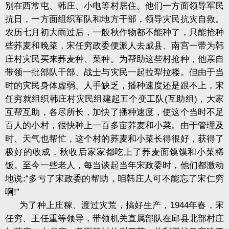
别在西常屯、韩庄、小电等村居住。他们一方面领导军民
抗日，一方面组织军队和地方干部，领导灾民抗灾自救。
农历七月初大雨过后，一般秋作物都不能种了，只能抢种
些荞麦和晚菜，宋任穷政委便派人去威县、南宫一带为韩
庄村灾民买来荞麦种、菜种。为帮助这些村抢种，他亲自
带领一批部队干部、战士与灾民一起拉犁拉耧。但由于当
时的灾民身体虚弱、人手缺乏，播种速度还是跟不上，宋
任穷就组织韩庄村灾民组建起五个变工队(互助组)，大家
互帮互助，各尽所长，加快了播种速度，使这个当时不足
百人的小村，很快种上一百多亩荞麦和小菜。由于管理及
时、天气也帮忙，这个村的荞麦和小菜长得很好，获得了
极好的收成，秋收后家家都吃上了荞麦面馍馍和小菜稀
饭。至今一些老人，每当谈起当年宋政委时，他们都激动
地说:“多亏了宋政委的帮助，咱韩庄人可不能忘了宋仁穷
啊!”
为了种上庄稼、渡过灾荒，搞好生产，1944年春，宋
任穷、王任重等领导，带领机关直属部队在邱县北部村庄