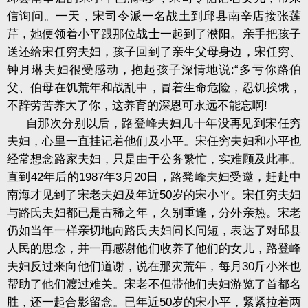
信询问。一天，宋司令派一名战土到邱县南辛店接张莲
芹，她便领着小平跟那位战士一起到了濮阳。亲手把孩子
送还给宋任穷夫妇，孩子回到了亲生父母身边，宋任穷、
钟月琳夫妇很受感动，抱起孩子深情地说:“多亏你路伯
父、伯母在饥荒年和战乱中，冒着生命危险，忍饥挨饿，
不辞劳苦养大了你，这养育的深恩可永远不能忘啊!
自那次分别以后，路登峰夫妇几十年没再见到宋任穷
夫妇，心里一直挂记着他们及小平。宋任穷夫妇和小平也
经常想念路家夫妇，只是由于公务繁忙，实难顾及此事。
直到42年后的1987年3月20日，路凳峰夫妇受邀，赶赴中
南海才见到了宋老夫妇及年近50岁的宋小平。宋任穷夫妇
与路氏夫妇都已是古稀之年，久别重逢，分外亲热。宋老
仍如当年一样亲切地向路氏夫妇问长问短，表达了对邱县
人民的思念，并一再感谢他们收养了他们的女儿，路登峰
夫妇反过来向他们道谢，说在那灾荒年，每月30斤小米也
帮助了他们渡过难关。宋老不但带他们夫妇游览了首都名
胜，还一起合影留念。已年近50岁的宋小平，紧紧拉着两