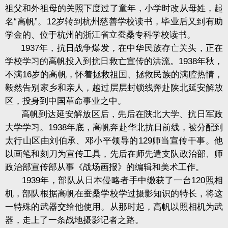
祖父和外祖母的关照下度过了童年，小学时改从母姓，起
名“高帆”。12岁转到杭州慈善学校读书，毕业后又到有助
学金的、位于杭州的浙江省立蚕桑专科学校读书。
1937年，抗日战争爆发，在中华民族存亡关头，正在
学校学习的高帆投入到抗日救亡宣传的洪流。1938年秋，
不满16岁的高帆，怀着拯救祖国、拯救民族的满腔热情，
毅然告别家乡和亲人，越过层层封锁线奔赴陕北延安解放
区，投身到中国革命事业之中。
高帆到达延安解放区后，先后在陕北大学、抗日军政
大学学习。1938年底，高帆奔赴华北抗日前线，被分配到
太行山区由刘伯承、邓小平领导的129师当宣传干事。他
以画笔和刻刀为宣传工具，先后在师先遣支队政治部、师
政治部宣传部从事《战场画报》的编辑和美术工作。
1939年，部队从日本侵略者手中缴获了一台120照相
机，部队根据高帆在蚕桑学校学过摄影知识的特长，将这
一特殊的武器交给他使用。从那时起，高帆以照相机为武
器，走上了一条战地摄影记者之路。