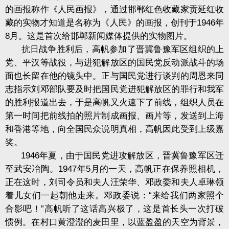
的画报称作《人民画报》，通过邯郸红色收藏家贡延红收
藏的实物才知道是名称为《人民》的画报，创刊于1946年
8月。这是首次给邯郸新闻媒体提供的实物图片。
抗日战争胜利后，高帆参加了晋冀鲁豫军区组织的上
党、平汉等战役，与进犯解放区的国民党反动派战斗的场
面也长留在他的镜头中。正与国民党进行谈判的周恩来同
志指示刘邓部队要及时把国民党进犯解放区的罪行和我军
的胜利报道出去，于是高帆又火速下了前线，组织人员在
第一时间把前线拍的照片制成画报、画片等，发送到上海
和香港等地，向全国民众说明真相，高帆因此受到上级嘉
奖。
1946年夏，由于国民党进攻解放区，晋冀鲁豫军区迁
至武安冶陶。1947年5月的一天，高帆正在保养照相机，
正在这时，刘司令员和夫人汪荣华、邓政委和夫人卓琳领
着儿女们一起朝他走来。邓政委说：“来给我们两家照个
合影吧！”高帆听了这话高兴极了，这是首长头一次打破
惯例。在村口黄澄澄的麦田里，以蓝盈盈的天空为背景，