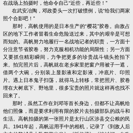
在战场上拍摄时，他命令自己“近些，再近些！”
在武安冶陶，邓政委头一次打破惯例，说“给我们两家
照个合影吧！”
那时，高帆使用的是日本生产的“樱花”胶卷。由敌占
区的地下工作者冒着生命危险送过来，其中的艰辛是可想
而知的。高帆努力地履行一名战地记者的职责，一方面十
分注意节省胶卷，努力克服相机功能的局限性；另一方面
又要抓住精彩瞬间，力争把更多的珍贵战斗镜头抢拍下
来。拍完照片后，高帆就在老乡家里把窗户用被子一遮，
借两个大碗，分别装上显影液和定影液，冲底片、印照
片。遇上日本鬼子扫荡，就得马上转移，常把照片、胶卷
埋在大树底下、野地里，很多宝贵的照片就这样再也找不
回来了。
那时，虽然工作在刘邓等首长身边，但都不让高帆给
他们照像，而是要求利用有限的胶片去拍摄部队的战斗和
生活。高帆拍摄的第一张照片是太行山区涉县交公粮的民
兵。1941年起，高帆运用手中的相机，记录了《到敌人后