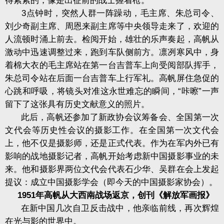
得紧紧的，像是出征前的战士握着枪。
3点钟时，突然人群一阵躁动，毛主席、朱总司令、
刘少奇副主席、周恩来副主席等中央领导走来了，欢迎的
人流顿时涌上前去。检阅开始，雄壮的乐声奏起，高帆从
激动中迅速调整过来，跑到车队侧前方。凛冽寒风中，身
着棉大衣的毛主席站在第一台吉普车上向受阅部队挥手，
朱总司令站在后面一台吉普车上行军礼。高帆屏住急促的
心跳和呼吸，将镜头对准这永世难忘的瞬间，“咔嚓”一声
留下了这张具有历史文献意义的照片。
此后，高帆还参加了新政协会议筹备会、全国第一次
文代会等历史性会议的摄影工作。在全国第一次文代会
上，他不仅是摄影师，还是正式代表。作为在军内外已有
影响的战地摄影记者，高帆开始考虑新中国摄影事业的未
来。他和摄影界两位文代会代表石少华、吴群在会上发起
提议：成立中国摄影学会（即今天的中国摄影家协会）。
1951年高帆从大西南战场返京，创刊《解放军画报》
在新中国几次自卫反击战中，他亲临前线，再次辉煌
在光与影的世界中。