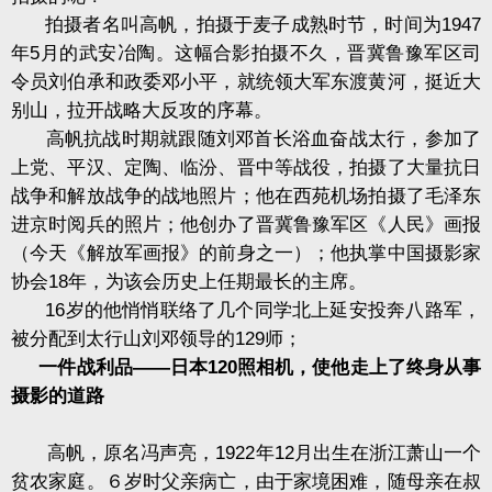
拍摄者名叫高帆，拍摄于麦子成熟时节，时间为1947
年5月的武安冶陶。这幅合影拍摄不久，晋冀鲁豫军区司
令员刘伯承和政委邓小平，就统领大军东渡黄河，挺近大
别山，拉开战略大反攻的序幕。
高帆抗战时期就跟随刘邓首长浴血奋战太行，参加了
上党、平汉、定陶、临汾、晋中等战役，拍摄了大量抗日
战争和解放战争的战地照片；他在西苑机场拍摄了毛泽东
进京时阅兵的照片；他创办了晋冀鲁豫军区《人民》画报
（今天《解放军画报》的前身之一）；他执掌中国摄影家
协会18年，为该会历史上任期最长的主席。
16岁的他悄悄联络了几个同学北上延安投奔八路军，
被分配到太行山刘邓领导的129师；
一件战利品——日本120照相机，使他走上了终身从事
摄影的道路
高帆，原名冯声亮，1922年12月出生在浙江萧山一个
贫农家庭。６岁时父亲病亡，由于家境困难，随母亲在叔