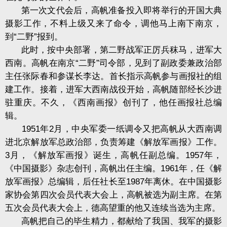
第一次文代会后，高帆准备投入即将举行的开国大典
摄影工作，不料上级又来了命令，调他马上南下南京，
到“二野”报到。
此时，按中央部署，第二野战军正厉兵秣马，进军大
西南。高帆在南京“二野”司令部，见到了副政委兼政治部
主任张际春和参谋长李达。首长指示高帆参与画报社的组
建工作。接着，进军大西南战役开始，高帆随部经长沙进
驻重庆。不久，《西南画报》创刊了，他任画报社总编
辑。
1951年2月，中央军委一纸调令又把高帆从大西南调
进北京解放军总政治部，负责筹建《解放军画报》工作。
3月，《解放军画报》诞生，高帆任副总编。1957年，
《中国摄影》杂志创刊，高帆出任主编。1961年，任《解
放军画报》总编辑，后任社长至1987年离休。在中国摄影
家协会第四次会员代表大会上，高帆被选为副主席。在第
五次会员代表大会上，德高望重的他又连续当选为主席。
高帆把自己的毕生精力，都献给了我国、我军的摄影