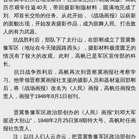
历尽艰辛往返40天，带回摄影制版材料，圆满地完成了
刘、邓首长交给的任务。从此开始，《战场画报》以崭新
的面貌出现，开始发表摄影作品，成为鼓舞人民、打击敌
人的有力武器。
抗战胜利后，部队下了太行山，在邯郸成立了晋冀鲁
豫军区（地址在今天陵园路西头），摄影材料极度匮乏的
情况有了较大的改观。此时，高帆已是军区宣传部的科
长。
抗日战争胜利后，高帆再次到晋察冀画报社考察学
习。他带领晋察冀画报社支援的摄影人员和器材返回邯郸
后，将《战场画报》改名为《人民》画报，高帆任画报负
责人，画报于1946年8月1日创刊。
晋冀鲁豫军区政治部创办的《人民》画报“刘邓大军
挺进大别山”，1848年2月25日第8期特大号。高帆时任画
报社负责人。
注：以往人们人云亦云，把晋冀鲁豫军区政治部创办