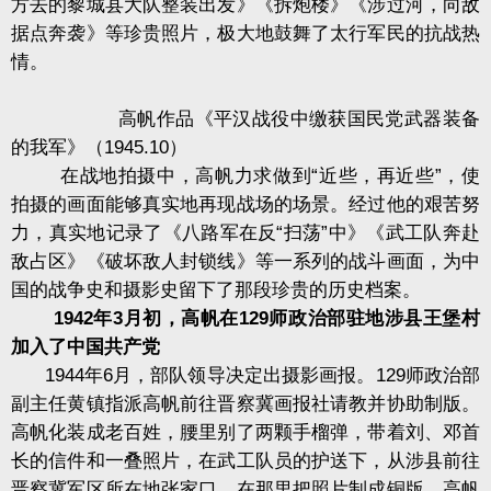
方去的黎城县大队整装出发》《拆炮楼》《涉过河，向敌
据点奔袭》等珍贵照片，极大地鼓舞了太行军民的抗战热
情。
高帆作品《平汉战役中缴获国民党武器装备
的我军》（1945.10）
在战地拍摄中，高帆力求做到“近些，再近些”，使
拍摄的画面能够真实地再现战场的场景。经过他的艰苦努
力，真实地记录了《八路军在反“扫荡”中》《武工队奔赴
敌占区》《破坏敌人封锁线》等一系列的战斗画面，为中
国的战争史和摄影史留下了那段珍贵的历史档案。
1942年3月初，高帆在129师政治部驻地涉县王堡村
加入了中国共产党
1944年6月，部队领导决定出摄影画报。129师政治部
副主任黄镇指派高帆前往晋察冀画报社请教并协助制版。
高帆化装成老百姓，腰里别了两颗手榴弹，带着刘、邓首
长的信件和一叠照片，在武工队员的护送下，从涉县前往
晋察冀军区所在地张家口，在那里把照片制成铜版。高帆