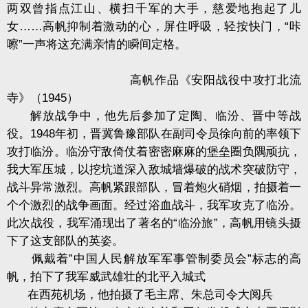
两双曾指点江山、横扫千军的大手，慈爱地抱起了儿
女……高帆抑制着激动的心，屏住呼吸，轻按快门，“咔
嚓”一声将这充满亲情的瞬间定格。
高帆作品《安阳战役中攻打北流
寺》（1945）
解放战争中，他先后参加了定陶、临汾、晋中等战
役。1948年初，晋冀鲁豫部队在副司令员徐向前的率领下
攻打临汾。临汾守敌倚仗着密密麻麻的堡垒圈负隅顽抗，
我大军压城，以挖坑道深入敌城墙爆破的战术突破防守，
战斗异常激烈。高帆紧跟部队，冒着炮火硝烟，拍摄着一
个个激烈的战争画面。经过浴血战斗，我军攻克了临汾。
此次战役，我军涌现出了著名的“临汾旅”，高帆用镜头摄
下了这支部队的英姿。
佩戴着”中国人民解放军军事管制委员会”标志的高
帆，拍下了我军威武雄壮的北平入城式
在西苑机场，他拍摄了毛主席、朱总司令大阅兵