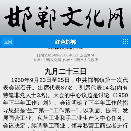
红色邯郸
返回
邯郸历史上的今天
日期:
2021-09-23 08:40:22
点击:
874
来源：邯郸文化网 作者：邯郸市人民政府
九月二十三日
1950
年
9
月
23
日至
25
日，中共邯郸镇第一次代
表会议召开。出席代表
87
名，列席代表
14
名
(
内有
特邀非党人士
3
名
)
。大会的中心议题是讨论《
1950
年下半年工作计划》。会议明确了下半年工作的指
导思想是
“
生产第一
”“
工作第一
”
，以巩固、提高、发
展国营工业、私营工业和手工业生产为中心任务。
会议决定，续调整工商业，领导私营工商业者进行