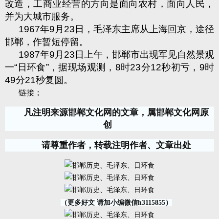
改造，工商业经营的方向是面向农村，面向人民，
并为大城市服务。
1967
年
9
月
23
日，毛泽东主席从上海回京，途径
邯郸，作暂短停留。
1987
年
9
月
23
日上午，邯郸市出现军见自然景观
一
“
日环食
”
，据现场观测，
8
时
23
分
12
秒初亏，
9
时
49
分
21
秒复圆。
链接；
凡注明来源邯郸文化网的文章，属邯郸文化网原
创
请尊重作者，转载注明作者、文章出处
（更多好文 请加小编微信h3115855）