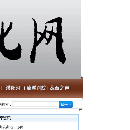
滏阳河
流溪别院
丛台之声
内检索：
荐资讯