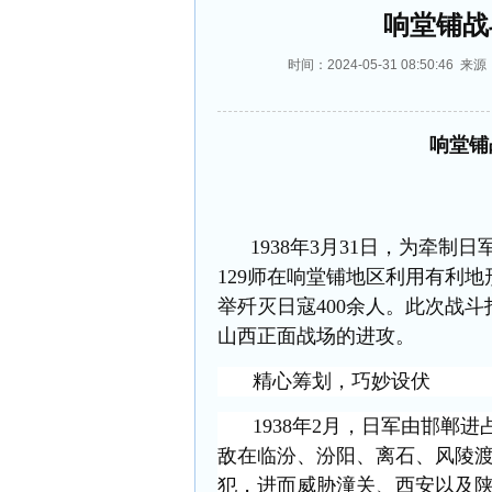
响堂铺战
时间：2024-05-31 08:50:
响堂铺
1938年3月31日，为牵制
129师在响堂铺地区利用有利
举歼灭日寇400余人。此次战
山西正面战场的进攻。
精心筹划，巧妙设伏
1938年2月，日军由邯郸
敌在临汾、汾阳、离石、风陵
犯，进而威胁潼关、西安以及陕甘