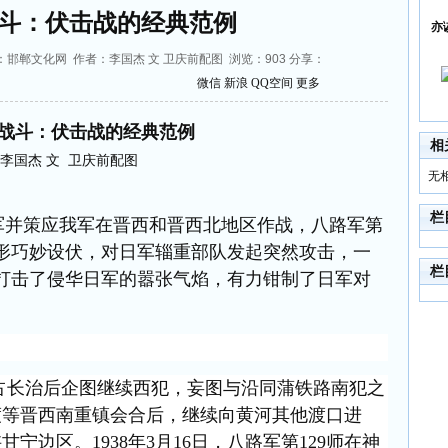
斗：伏击战的经典范例
亦
46 来源：邯郸文化网 作者：李国杰 文 卫庆前配图 浏览：
903
分享：
微信
新浪
QQ空间
更多
战斗：伏击战的经典范例
相
李国杰 文 卫庆前配图
无
栏
日军并策应我军在晋西和晋西北地区作战，八路军第
地形巧妙设伏，对日军辎重部队发起突然攻击，一
栏
斗打击了侵华日军的嚣张气焰，有力钳制了日军对
进占长治后企图继续西犯，妄图与沿同蒲铁路南犯之
渡等晋西南重镇会合后，继续向黄河其他渡口进
宁边区。1938年3月16日，八路军第129师在神