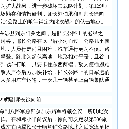
为扩大战果，进一步破坏其战略计划，第129师
现场勘察和情报研判，师长刘伯承和副师长徐向
长(治)公路上的响堂铺定为此次战斗的伏击地点。
在涉县到东阳关之间，是邯长公路上的必经之
的河谷，邯长公路在这里沿小河而过，公路几乎就
满地，人员行走尚且困难，汽车通行更为不便。路
易攀登。路北为起伏高地，地形相对平缓，且谷口
等到战斗打响，只要卡住东西两端，敌人便插翅难
，敌人严令后方加快补给，邯长公路上的日军运输
敌人多用汽车运输，一次几十辆甚至上百辆集队通
129师副师长徐向前
命到八路军总部参加东路军将领会议，所以此次
指挥。在和邓小平商议后，徐向前决定以第
386旅
，分成左右两翼预伏于响堂铺公路以北之后宽漳至杨