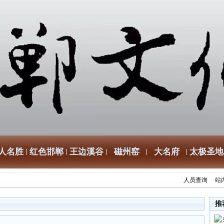
人名胜
红色邯郸
王边溪谷
磁州窑
大名府
太极圣地
人员查询
站
推