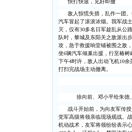
快打快退，见好即撤
敌人惊慌失措，乱作一团。
汽车冒起了滚滚浓烟。我军战
灭，仅有
30多名日军趁乱从公
队时，黎城及东阳关之敌派出步骑
攻，急于救援响堂铺被围之敌，
坐6辆汽车倾巢出援，行至椿树
下午4时许，敌人出动飞机10
打扫完战场主动撤离。
徐向前、邓小平给朱德、
战斗开始前，为向友军传授
党军高级将领亲临现场观战。
机动战术，友军将领纷纷表示