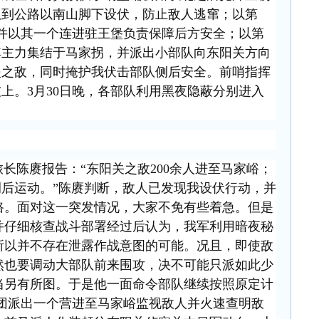
队到公路以南山脚下设伏，防止敌人逃窜；以第
，并以其一个连进驻王堡负责保障后方安全；以第
将其主力集结于马家拐，并派出小部队向东阳关方向
援之敌，同时掩护我伏击部队侧后安全。前哨指挥
上。3月30日晚，各部队利用黑夜隐蔽分别进入
旅旅长陈赓报告：“东阳关之敌200余人进至马家峪；
后运动。”陈赓判断，敌人已发现我设伏行动，并
路。面对这一突发情况，大家不免有些着急。但是
并仔细核查战斗部署经过后认为，我军利用暗夜秘
所以并不存在泄露作战意图的可能。况且，即使敌
然也要调动大部队前来围攻，决不可能只派如此少
当另有所图。于是他一面命令部队继续按照原定计
2团派出一个营进至马家峪监视敌人并火速查明敌