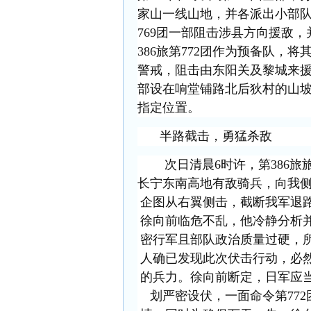
家山一线山地，并各派出小部
769团一部阻击涉县方向援敌
386旅第772团作为预备队，
警戒，阻击由东阳关及黎城来
部设在响堂铺路北后狄村的山坡
指定位置。
半路截击，勇猛杀敌
次日清晨
6时许，第386
长宁东南高地有敌骑兵，向我侧
企图从右翼侧击，截断我军退
徐向前临危不乱，他冷静分析
密行军且部队政治质量过硬，
人确已发现此次伏击行动，必
的兵力。徐向前断定，日军应
划严密设伏，一面命令第77