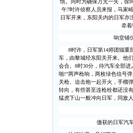
情。同时为确保万无一失，徐
午7时许侦察人员来报，马家
日军开来，东阳关内的日军亦没
牵着
响堂铺
8时许，日军第14师团辎重
车，由黎城经东阳关开来。他
会合。8时30分，待汽车全部进
啪!”两声枪响，两枚绿色信号
关枪、迫击炮一起开火，手榴
转向，有些甚至连枪栓都还没
猛虎下山一般冲向日军，同敌
缴获的日军汽