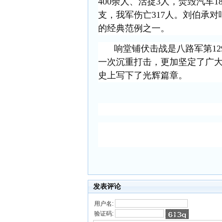
400余人、活捉3人，焚毁汽车18
支，我军伤亡317人。刘伯承
的经典范例之一。
响堂铺伏击战
是八路军第
1
一次沉重打击，更加坚定了广
史上写下了光辉篇章。
发表评论
用户名:
验证码: