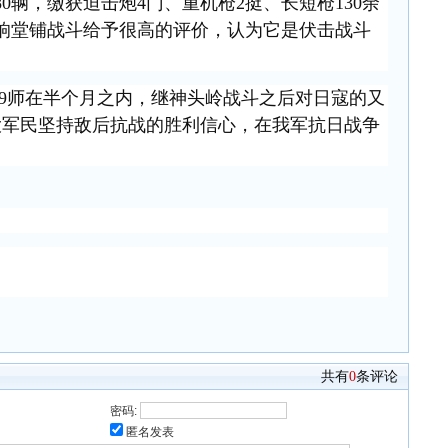
0
辆，缴获迫击炮
4门、重机枪2挺、长短枪130余
对响堂铺战斗给予很高的评价，认为它是伏击战斗
29师在半个月之内，继神头岭战斗之后对日寇的又
大军民坚持敌后抗战的胜利信心，在我军抗日战争
共有
0
条评论
密码:
匿名发表