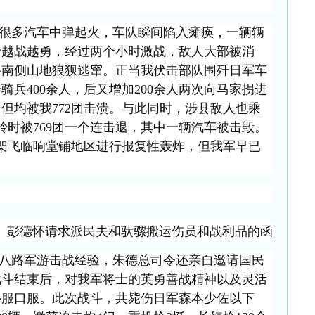
很多汽车中弹起火，车队瞬间陷入瘫痪，一辆辆
士越战越勇，经过两个小时激战，敌人大部被消
路南侧山地狼狈逃窜。正当我伏击部队围歼日军车
兵400余人，后又增加200余人两次向马家拐进
但均被我772团击溃。与此同时，涉县敌人也乘
岭时被769团一个连击退，其中一辆汽车被击毁。
余架飞临响堂铺地区进行报复性轰炸，但我军早已
彭德怀请求派民夫和驮骡搬运伤员和战利品的函
八路军游击战经验，朱德总司令还亲自邀请国民
战斗结束后，对我军将士的英勇善战精神以及灵活
心服口服。此次战斗，共毙伤日军森本少佐以下