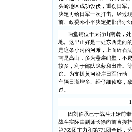
头岭地区成功设伏，重创日军。
决定再给日军一次打击。经过
前、政委邓小平决定把邯(郸)
响堂铺位于太行山南麓，处
地。这里正好是一处东西走向
是这条小河的河滩，上面碎石
南是高山，多为悬崖峭壁，不
较多，利于部队隐蔽和出击。
逃。为支援黄河沿岸日军行动
车辆日渐增多。经仔细侦察，
过。
因刘伯承已于战斗开始前奉
战斗实际由副师长徐向前直接
第769团主力和第771团全部