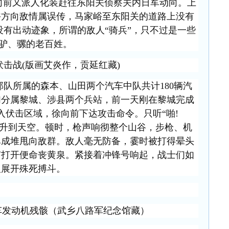
向前又派人化装赶往东阳关侦察关内日军动向。上
峪方向敌情属误传，马家峪至东阳关的道路上没有
有出动迹象，所谓的敌人“骑兵”，只不过是一些
驴、骡的老百姓。
伏击战(版画艾炎作，贡延红藏)
部队所属的森本、山田两个汽车中队共计180辆汽
们分属黎城、涉县两个兵站，前一天刚在黎城完成
入伏击区域，徐向前下达攻击命令。只听“啪!
弹升到天空。顿时，枪声响彻整个山谷，步枪、机
弹成堆甩向敌群。敌人毫无防备，霎时被打得晕头
有打开便命丧黄泉。紧接着冲锋号响起，战士们如
人展开殊死搏斗。
车发动机残骸（武乡八路军纪念馆藏）