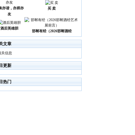
诙亦谐，亦师亦
买 卖
友
酒后英雄胆
邯郸有经（2026邯郸酒经
关文章
相关信息
目更新
目热门