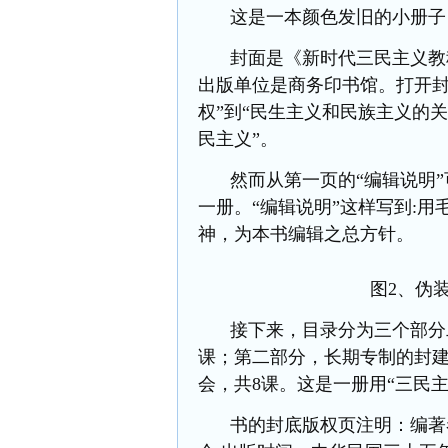
这是一本颜色发旧的小册子
封面是《新时代三民主义教
出版单位是商务印书馆。打开封
权
”
到
“民生主义和民族主义的
民主义
”。
然而从第一页的
“编辑说明
”
一册。
“编辑说明”这样写到:
神，为本书编辑之总方针。
图
2、伪
接下来，目录分为三个部分
课；第二部分，长期专制的封建
会，共8课。这是一册用“三民
书的封底版权页注明：编著