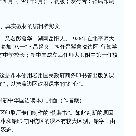
五月（1946年5月
），初版；发行者：裕民印刷
3、真实教材的编辑者彭文
），女，又名彭援华，湖南岳阳人。
1926年在北平师大
参加“八一”
南昌起义；担任晋冀鲁豫边区
“行知学
才中学校长；新中国成立后任师大女附中第一任校
这是课本使用者用国民政府商务印书管出版的课
皮
”
，以掩盖边区政府课本的
“红心”。
《新中华国语读本》封面（作者藏）
区印刷厂专门制作的
“伪装书
”。如此判断的原因
纸张和铅印与国统区的课本有较大区别。铅字，由
象较多。