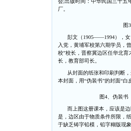
会;出版时间：中华民国三十五年
厂。
图
彭文
（
1905——1994
入党，黄埔军校第六期学员，曾
校
”校长，晋察冀边区任华北育
长，教育部司长。
从封面的纸张和印刷判断，
本封面，用
“伪装书
”
的封面
“白
图
4、伪装书
而上图这册课本，应该是边
是，边区由于物质条件所限，
于缺乏铸字铅模，铅字糊版现