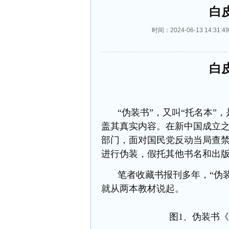
白
时间：2024-06-13 14:
白
“伪装书”
，又叫
“托名本”
盖其真实内容。在新中国成立
部门，面对国民党反动当局查
进行伪装，假托其他书名和出
笔者收藏书报刊多年，
“伪
就从两本教材说起。
图
1、伪装书