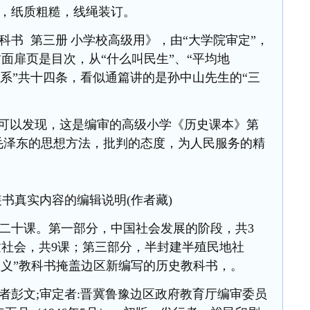
，纸质粗糙，线绳装订。
科书
第三册
小学校高级用》，由
“大学院审定”，
面扉页是目次，从“什么叫民生”、“平均地
关系
”
共十四条，看似通篇讲的是孙中山先生的
“三
可以发现，这是编审的高级小学《历史课本》第
用毛泽东的思想方法，批判的态度，为人民服务的精
装书真实内容的编辑说明(作者藏)
二十课。第一部分，中国社会发展的阶段，共
3
社会，共9课；第三部分，半封建半殖民地社
主义
”教科书掩盖边区新编写的历史教科书，。
者彭文
;审定者:晋冀鲁豫边区政府教育厅编审委员