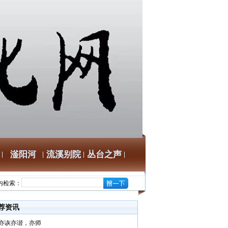
滏阳河
流溪别院
丛台之声
内检索：
荐资讯