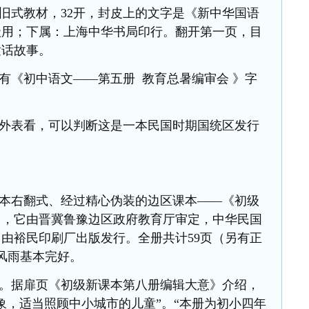
旧式教材，
32开，封皮上的文字是《新中华国语
级用；下属：上海中华书局印行。翻开第一页，目
童话故事。
有《初中语文
——第五册 教育总暑编审会 》字
外表看，可以判断这是一本民国时期国统区发行
本右翻式、经过精心伪装的边区课本
——《初级
》，它由晋冀鲁豫边区政府教育厅审定，中华民国
，由裕民印刷厂出版发行。全册共计59页（另有正
年风雨基本完好。
。据扉页《初级新课本第八册编辑大意》介绍，
象，适当照顾中小城市的儿童”。“本册为初小四年