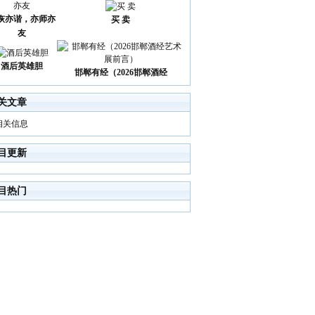
诙亦谐，亦师亦
买 卖
友
酒后英雄胆
邯郸有经（2026邯郸酒经
关文章
相关信息
目更新
目热门