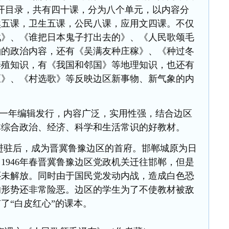
开目录，共有四十课，分为八个单元，以内容分
然五课，卫生五课，公民八课，应用文四课。不仅
战》、《谁把日本鬼子打出去的》、《人民歌颂毛
袖的政治内容，还有《吴满友种庄稼》、《种过冬
养殖知识，有《我国和邻国》等地理知识，也还有
区》、《村选歌》等反映边区新事物、新气象的内
一年编辑发行，内容广泛，实用性强，结合边区
本综合政治、经济、科学和生活常识的好教材。
9师进驻后，成为晋冀鲁豫边区的首府。邯郸城原为日
放，1946年春晋冀鲁豫边区党政机关迁往邯郸，但是
还未解放。同时由于国民党发动内战，造成白色恐
的形势还非常险恶。边区的学生为了不使教材被敌
了“白皮红心”的课本。