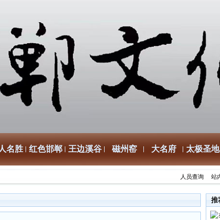
人名胜
红色邯郸
王边溪谷
磁州窑
大名府
太极圣地
人员查询
站
推