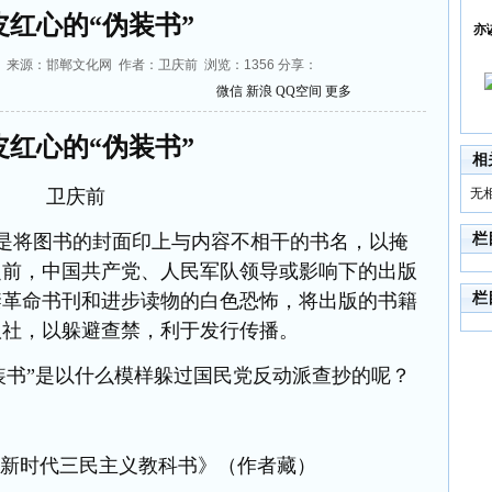
皮红心的“伪装书”
亦
31:49 来源：邯郸文化网 作者：卫庆前 浏览：
1356
分享：
微信
新浪
QQ空间
更多
皮红心的“伪装书
”
相
卫庆前
无
，是将图书的封面印上与内容不相干的书名，以掩
栏
之前，中国共产党、人民军队领导或影响下的出版
禁革命书刊和进步读物的白色恐怖，将出版的书籍
栏
版社，以躲避查禁，利于发行传播。
装书
”
是以什么模样躲过国民党反动派查抄的呢？
《新时代三民主义教科书》（作者藏）