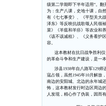
级第二学期即下半年适用”。翻
为：生产八课，史地十课，自
有《七七事变》、《平型关大
泽东》等反映抗战歌颂人民领
菜》《羊瘟和羊疥》等农业和
《该不该减租》、《义务看护
容。
这本教材在抗日战争胜利仅
的革命斗争和生产建设，是一
涉县
1938年自八路军12
寇占领，虽然1945年10月解
南边的安阳城、北边的永年城
怖，这本教材发行时边区周边
人发现，精心作了伪装，因而有