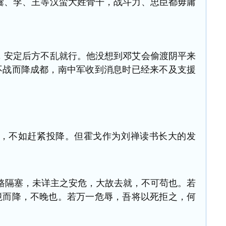
、李、王等汉蛮大姓骨干，战斗力、忠臣都毋庸
安定后方不乱就行。
他没想到邓艾会偷渡阴平来
不战而降成都，南中军收到消息时已经来不及支援
不如赶紧投降。但霍戈作为刘禅读书长大的发
路隔塞，未详主之安危，大故去就，不可苟也。若
境而降，不晚也。若万一危辱，吾将以死拒之，何