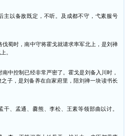
后主以备敌既定，不听。及成都不守，弋素服号
》
伐蜀时，南中守将霍戈就请求率军北上，
是刘禅
北上。
南中控制已经非常严密了。霍戈是刘备入川时，
峻之子，
是刘备养在自家府里，陪刘禅一块读书长
孟干、孟通、爨熊、李松、王素等领部曲以讨。