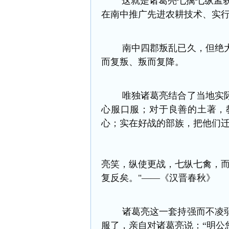
这就是诸葛亮七擒七纵孟获，
在南中推广先进农耕技术、实
南中四郡叛乱已久，但绝大
而复叛、叛而复降。
唯独诸葛亮结合了当地实际
心服口服；对于良善的土著，
心；
实在好战的部族，把他们迁
亮笑，纵使更战，七纵七禽，而
复反矣。"——《汉晋春秋》
诸葛亮这一套持强而不凌弱
服了，亲自对诸葛亮说：“明公