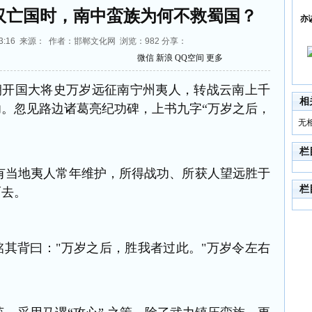
汉亡国时，南中蛮族为何不救蜀国？
亦
09:13:16 来源： 作者：邯郸文化网 浏览：
982
分享：
微信
新浪
QQ空间
更多
开国大将史万岁远征南宁州夷人，转战云南上千
相
功。
忽见路边诸葛亮纪功碑，上书九字“万岁之后，
无
栏
当地夷人常年维护，所得战功、所获人望远胜于
栏
而去。
其背曰："万岁之后，胜我者过此。"万岁令左右