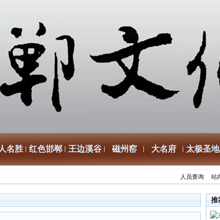
人名胜
红色邯郸
王边溪谷
磁州窑
大名府
太极圣地
人员查询
站
推