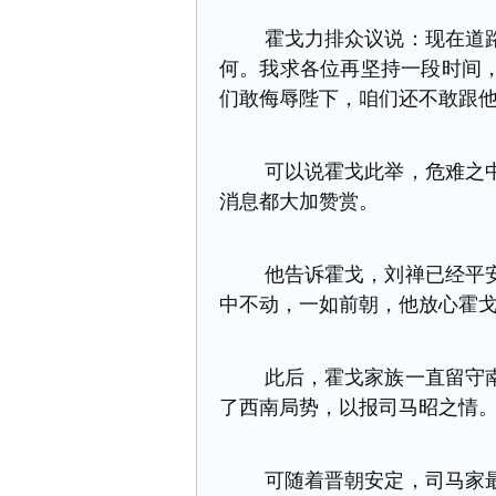
霍戈力排众议说：现在道路
何。
我求各位再坚持一段时间
们敢侮辱陛下，咱们还不敢跟
可以说霍戈此举，危难之中
消息都大加赞赏。
他告诉霍戈，刘禅已经平安
中不动，一如前朝，他放心霍
此后，霍戈家族一直留守南
了西南局势，以报司马昭之情
可随着晋朝安定，
司马家