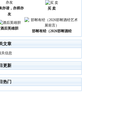
诙亦谐，亦师亦
买 卖
友
酒后英雄胆
邯郸有经（2026邯郸酒经
关文章
相关信息
目更新
目热门