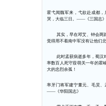
霍弋闻魏军来，弋欲赴成都，
哭，大临三日。——《三国志
其实，早在邓艾、钟会两路
觉得用不着南中军没有让他们
此时孟获病逝多年，蜀汉对
率数百人死守葭萌关一年的霍
大的忠烈余孤！
率牙门将军建宁董元、毛炅、
——《华阳国志》