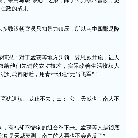
采用马谡“攻心” 之策，
除了武力镇压蛮族，更
行仁政的成果。
多数汉朝官员只知暴力镇压，所以南中四郡是降
情况：对于孟获等地方头领，要恩威并施，让人
教给他们先进的农耕技术，实际改善生活收获人
徙到成都附近，用青壮组建“无当飞军
”！
亮犹遣获。获止不去，曰："公，天威也，南人不
，有礼却不懦弱的组合拳下来。孟获等人是彻底
您真是天威莫测，南中的人再也不会造反了”！