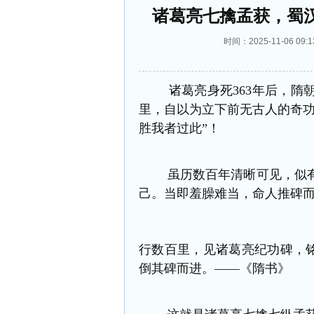
诸葛亮七擒孟获，蜀
时间：2025-11-06 
诸葛亮身死363年后，隋朝
里，自以为立下前无古人的奇
胜我者过此”！
虽历数百年清晰可见，似有
己。
当即羞臊难当，命人推碑
行数百里，见诸葛亮纪功碑，铭
倒其碑而进。——《隋书》