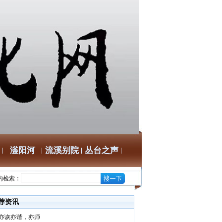
滏阳河
流溪别院
丛台之声
内检索：
荐资讯