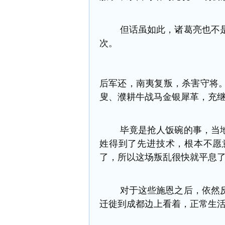
但话虽如此，诸葛亮也不是
次。
后军还，南夷复叛，杀害守将
叟、濮耕牛战马金银犀革，充
毕竟是抢人饭碗的事，当地
姓得到了先进技术，根本不愿
了，所以这场叛乱很快就平息
对于这些施恩之后，依然反
迁徙到成都边上看着，正常生