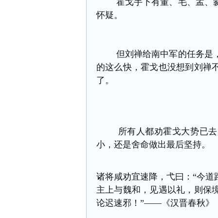
霍戈手下有董、毛、孟、爨
怀疑。
但刘禅给南中军的任务是，
的这么快，霍戈也没想到刘禅
了。
所有人都劝霍戈大势已去，
小，还是舍命做出最后坚持。
诸将咸劝宜速降，弋曰：“今道
主上与魏和，见遇以礼，则保
论迟速邪！”——《汉晋春秋》