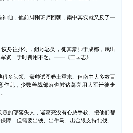
神仙，他前脚刚班师回朝，南中其实就又反了一
。恢身往扑讨，鉏尽恶类，徙其豪帅于成都，赋出
继军资，于时费用不乏。——《三国志》
很多头领、豪帅试图卷土重来。
但南中大多数百
意作乱，少数善战部落也被诸葛亮用大军迁徙走
了。
叛的部落头人，诸葛亮没有心慈手软。
把他们都
活保障，但需要出钱、出牛马、出金银支持北伐。