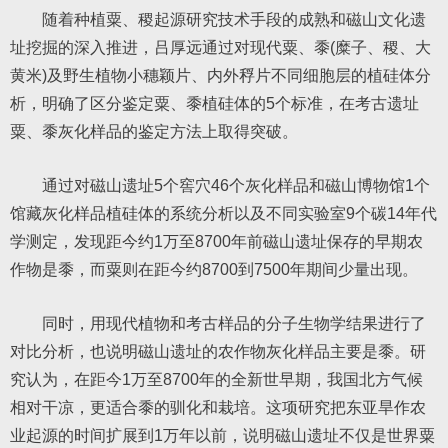
随着种植粟、稷起源研究技术手段的成熟和磁山文化遗
址挖掘的深入推进，吕厚远通过对现代粟、黍(糜子、稷、大
黄米)及野生植物小穗颖片、内外稃片不同细胞层的植硅体分
析，明确了区分鉴定粟、黍植硅体的5个标准，在考古遗址
粟、黍灰化样品的鉴定方法上取得突破。
通过对磁山遗址5个窖穴46个灰化样品和磁山博物馆1个
馆藏灰化样品植硅体的系统分析以及不同实验室9个碳14年代
学测定，发现距今约1万至8700年前磁山遗址保存的早期农
作物是黍，而粟则在距今约8700到7500年期间少量出现。
同时，用现代植物和考古样品的分子生物学结果进行了
对比分析，也说明磁山遗址的农作物灰化样品主要是黍。研
究认为，在距今1万至8700年的全新世早期，我国北方气候
相对干凉，更适合黍的驯化和栽培。这项研究把东亚旱作农
业起源的时间扩展到1万年以前，说明磁山遗址不仅是世界粟