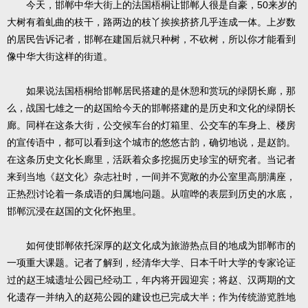
50
今天，邯郸中华大街上的法国梧桐让邯郸人很是自豪，
来岁的
大树有着虬曲的枝干，路两边的枝丫挨挨挤挤几乎连成一体。上岁数
的居民告诉记者，邯郸在建国后就只种树，不砍树，所以你才能看到
像中华大街这样的街道。
如果说法国梧桐给邯郸居民搭建的是休憩和赏玩的绿阴长廊，那
么，战国七雄之一的赵国给今天的邯郸搭建的是历史和文化的绿阴长
廊。同样在这条大街，公交候车台的灯箱里、公交车的车身上、楼房
的宣传语中，都可以看到这个城市的悠悠古韵，确切地说，是赵韵。
在这条历史文化长廊里，活跃着众多挖掘历史珍宝的研究者。当记者
来到当地《赵文化》杂志社时，一间并不宽敞的办公室里高朋满座，
正热烈讨论着一条成语的归属地问题。从喧哗的表层到历史的水底，
邯郸沉浸在赵国的文化怀抱里。
如何使邯郸依托深厚的赵文化成为旅游热点目的地成为邯郸市的
一项重大课题。记者了解到，经清华大学、日本千叶大学的专家论证
过的赵王城遗址公园已经动工，年内将开园迎宾；将赵、汉两期的文
化遗存一并纳入的赵苑公园的建设也已完成大半；作为传统游览胜地