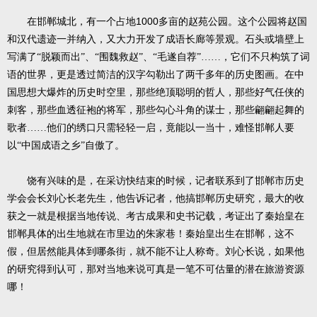
1000
在邯郸城北，有一个占地
多亩的赵苑公园。这个公园将赵国
和汉代遗迹一并纳入，又大力开发了成语长廊等景观。石头或墙壁上
写满了“脱颖而出”、“围魏救赵”、“毛遂自荐”……，它们不只构筑了词
语的世界，更是透过简洁的汉字勾勒出了两千多年的历史图画。在中
国思想大爆炸的历史时空里，那些绝顶聪明的哲人，那些好气任侠的
刺客，那些血透征袍的将军，那些勾心斗角的谋士，那些翩翩起舞的
歌者……他们的绣口只需轻轻一启，竟能以一当十，难怪邯郸人要
以“中国成语之乡”自傲了。
饶有兴味的是，在采访快结束的时候，记者联系到了邯郸市历史
学会会长刘心长老先生，他告诉记者，他搞邯郸历史研究，最大的收
获之一就是根据当地传说、考古成果和史书记载，考证出了秦始皇在
邯郸具体的出生地就在市里边的朱家巷！秦始皇出生在邯郸，这不
假，但居然能具体到哪条街，就不能不让人称奇。刘心长说，如果他
的研究得到认可，那对当地来说可真是一笔不可估量的潜在旅游资源
哪！