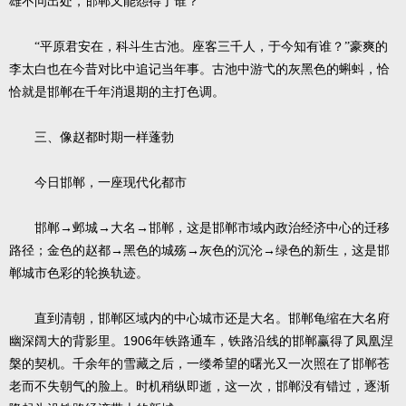
雄不问出处，邯郸又能怨得了谁？
“平原君安在，科斗生古池。座客三千人，于今知有谁？”豪爽的
李太白也在今昔对比中追记当年事。古池中游弋的灰黑色的蝌蚪，恰
恰就是邯郸在千年消退期的主打色调。
三、像赵都时期一样蓬勃
今日邯郸，一座现代化都市
邯郸→邺城→大名→邯郸，这是邯郸市域内政治经济中心的迁移
路径；金色的赵都→黑色的城殇→灰色的沉沦→绿色的新生，这是邯
郸城市色彩的轮换轨迹。
直到清朝，邯郸区域内的中心城市还是大名。邯郸龟缩在大名府
1906
幽深阔大的背影里。
年铁路通车，铁路沿线的邯郸赢得了凤凰涅
槃的契机。千余年的雪藏之后，一缕希望的曙光又一次照在了邯郸苍
老而不失朝气的脸上。时机稍纵即逝，这一次，邯郸没有错过，逐渐