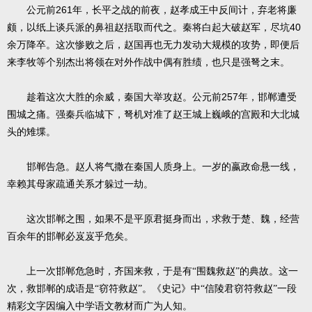
261
公元前
年，长平之战的前夜，赵孝成王中反间计，弃老将廉
40
颇，以纸上谈兵派的鼻祖赵括取而代之。秦将白起大破赵军，尽坑
余万降卒。这次惨败之后，赵国再也无力发动大规模的攻势，即便后
来李牧等个别杰出将领在对外作战中偶有胜绩，也只是强弩之末。
257
趁着这次大胜的余威，秦国大举攻赵。公元前
年，邯郸遭受
围城之痛。强秦兵临城下，弩机对准了赵王城上巍峨的宫殿和大北城
头的雉堞。
邯郸告急。赵人将气撒在秦国人质身上。一岁的嬴政命悬一线，
幸赖其母家疏通关系才躲过一劫。
这次邯郸之围，如果不是平原君挺身而出，求救于楚、魏，经营
百余年的邯郸必岌岌乎危矣。
上一次邯郸危急时，齐国来救，于是有“围魏救赵”的典故。这一
次，救邯郸的成语是“窃符救赵”。《史记》中“信陵君窃符救赵”一段
精彩文字因编入中学语文教材而广为人知。