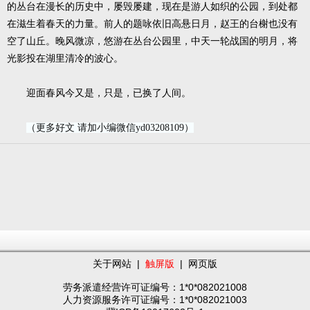
的丛台在漫长的历史中，屡毁屡建，现在是游人如织的公园，到处都
在滋生着春天的力量。前人的题咏依旧高悬日月，赵王的台榭也没有
空了山丘。晚风微凉，悠游在丛台公园里，中天一轮战国的明月，将
光影投在湖里清冷的波心。
迎面春风今又是，只是，已换了人间。
（更多好文 请加小编微信yd03208109）
关于网站
|
触屏版
|
网页版
劳务派遣经营许可证编号：1*0*082021008
人力资源服务许可证编号：1*0*082021003