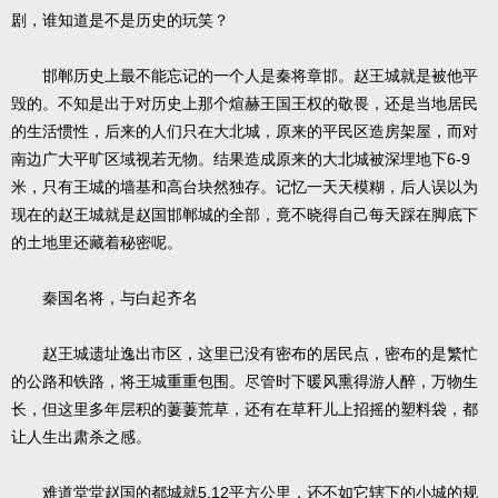
剧，谁知道是不是历史的玩笑？
邯郸历史上最不能忘记的一个人是秦将章邯。赵王城就是被他平
毁的。不知是出于对历史上那个煊赫王国王权的敬畏，还是当地居民
的生活惯性，后来的人们只在大北城，原来的平民区造房架屋，而对
6-9
南边广大平旷区域视若无物。结果造成原来的大北城被深埋地下
米，只有王城的墙基和高台块然独存。记忆一天天模糊，后人误以为
现在的赵王城就是赵国邯郸城的全部，竟不晓得自己每天踩在脚底下
的土地里还藏着秘密呢。
秦国名将，与白起齐名
赵王城遗址逸出市区，这里已没有密布的居民点，密布的是繁忙
的公路和铁路，将王城重重包围。尽管时下暖风熏得游人醉，万物生
长，但这里多年层积的萋萋荒草，还有在草秆儿上招摇的塑料袋，都
让人生出肃杀之感。
5.12
难道堂堂赵国的都城就
平方公里，还不如它辖下的小城的规