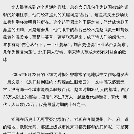
文人墨客来到这个普通的县城，总会念叨几句作为赵国都城的邯
郸的如烟往事。他们经常提到的关键词是“丛台”。这是武灵王沙场秋
点兵和举杯邀明月的所在。这个起于累土的千层之台，俨然成为赵国
鼎盛的图腾。只是这会儿，他们眼中的丛台已经不是赵武灵王时莺歌
燕舞的温柔乡，而是与蔓草、蓬草联系起来，成了诗人们的感伤地。
岑参有诗“伤心丛台下，一旦生蔓草”，刘言史也说“旧业丛台废苑东，
几年为梗复为蓬”。北宋词人贺铸、南宋诗人范成大都有对丛台的歌
咏。
2005
5
22
年
月
日的《纽约时报》曾非常罕见地以中文作标题发表
一篇文章：《从开封到纽约：辉煌如过眼烟云》，文中感叹盛衰无
30
常，没有哪一个城市能领风骚数百代。赵国时期
万人的都城，西汉
25
7
万人以上的都会，盛唐时不过
万人，越至近代越萎缩，宋代、明
3
代，人口数仅
万，仅是最盛时期的十分之一。
邯郸在历史上无可置疑地塌陷了。邯郸在各期属州、路、府、道
的辖地，默默无闻。那些上级城市原来可都受邯郸的庇护呢。可是英