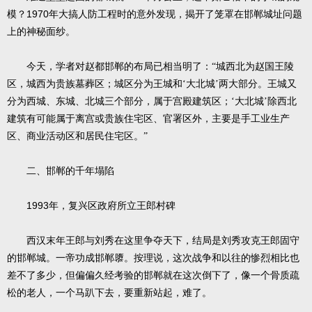
1970
模？
年大搞人防工程时的意外发现，揭开了笼罩在邯郸城址问题
上的神秘面纱。
今天，学者对赵都邯郸的布局已相当明了：“城西北为赵国王陵
区，城西为贵族墓葬区；城区分为王城和‘大北城’两大部分。王城又
分为西城、东城、北城三个部分，属于宫殿建筑区；‘大北城’除西北
建筑有可能属于离宫或贵族住宅区、官署区外，主要是手工业生产
区、商业活动区和居民住宅区。”
二、邯郸的千年塌陷
1993
年，复兴区政府所立王郎村碑
西汉末年王郎与刘秀在这里争夺天下，结局是刘秀攻克王郎固守
的邯郸城。一帝功成邯郸隳。按理说，这次战争和以往的惨烈相比也
差不了多少，但偏偏久经考验的邯郸就在这次倒下了，像一个骨质疏
松的老人，一个马趴下去，要重新站起，难了。