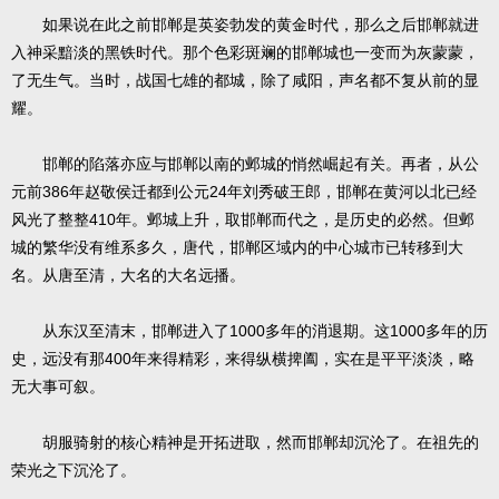
如果说在此之前邯郸是英姿勃发的黄金时代，那么之后邯郸就进
入神采黯淡的黑铁时代。那个色彩斑斓的邯郸城也一变而为灰蒙蒙，
了无生气。当时，战国七雄的都城，除了咸阳，声名都不复从前的显
耀。
邯郸的陷落亦应与邯郸以南的邺城的悄然崛起有关。再者，从公
386
24
元前
年赵敬侯迁都到公元
年刘秀破王郎，邯郸在黄河以北已经
410
风光了整整
年。邺城上升，取邯郸而代之，是历史的必然。但邺
城的繁华没有维系多久，唐代，邯郸区域内的中心城市已转移到大
名。从唐至清，大名的大名远播。
1000
1000
从东汉至清末，邯郸进入了
多年的消退期。这
多年的历
400
史，远没有那
年来得精彩，来得纵横捭阖，实在是平平淡淡，略
无大事可叙。
胡服骑射的核心精神是开拓进取，然而邯郸却沉沦了。在祖先的
荣光之下沉沦了。