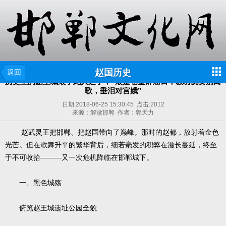
赵国历史
返回
历史上的赵王城毁于此人之手，“最是仓皇辞庙日，教坊犹奏别离
歌，垂泪对宫娥”
日期:
2018-06-25 15:30:45
点击:
2012
来源：解读邯郸 作者：郭天力
赵武灵王把邯郸、把赵国带向了巅峰。那时的赵都，放射着金色
光芒。但在歌舞升平的繁华背后，细若毫发的积弊在滋长蔓延，终至
于不可收拾———又一次危机降临在邯郸城下。
一、黑色城殇
俯览赵王城遗址公园全貌