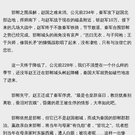
234
邯郸之围虽解，赵国之难未消。公元前
年，秦军攻下赵国北
10
部边地，挥师南下，与赵军战于现在的磁县附近，斩赵军
万。接下
来的几场大战中，赵军终于不敌秦军铁骑，节节败退。秦军合围邯郸
之势已经完成。邯郸城头的画角没有哀声，“岂曰无衣，与子同袍；王
于兴师，修我长矛”的慷慨战歌唱了起来，没有凄怆，只有与汝偕亡的
悲壮。
228
这一天终于降临了。公元前
年，我们不清楚在一个什么样的
季节，还没等赵王迁在邯郸城头树起降幡，秦国大军就势如破竹地攻
了进来。
邯郸失守。赵王迁成了秦军俘虏。“最是仓皇辞庙日，教坊犹奏别
离歌，垂泪对宫娥”，昏庸的君王被生俘的情形，大率如此吧。
邯郸依然是邯郸，但它已不是赵国都城，而成为秦国的邯郸郡郡
治。嬴政亲自来邯郸，将当年与母家“有仇怨”者，“皆坑之”。坑者想
到当年在母亲家时东躲西藏，遭人白眼；被坑者呢……这样一出惨