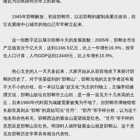
隆起为沿铁路经济带上的新城。
1945
年邯郸解放，初设邯郸市。以后邯郸的建制虽屡次改动，但
它在冀南中心城市的地位已牢牢树立起来。
2005
这一组数字足以展示邯郸今天的发展面貌：
年，邯郸全市生
1166.5
16.9%
产总值首次千亿大关，达到
亿元，比上一年增长
，按常
GDP
13449
15.9%
住人口计算，人均
达到
元，比上年增长
。
热心文史的人一天天多起来，大家开始从从容容地坐下来探讨邯
郸的历史了。对于张晏提到的“邯郸山”，邯郸当地的文史学者还有着
不大不小的分歧。在一本以弘扬“赵文化”为主的刊物上，主编李绍健
撰文说，邯郸山故址在邯郸市土山街，是一座一亩见方十几米高的土
1960
丘，后来
年代时因为城建需要被夷为平地了。但邯郸市博物馆馆
长郝良真则从“邯郸”的原始写法“甘丹”、“邯丹”等字样分析，认为这个
地名和赤色有关。邯郸西边的紫金山遥望就是红色。“甘丹”等字样的
意思应是邯郸山呈红色。明清时人就怀疑紫金山就是邯郸山。这个意
见在邯郸历史学界具有相当代表性。