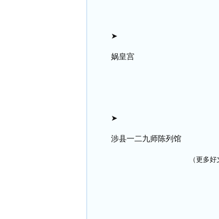
➤
娲皇宫
➤
涉县一二九师陈列馆
（更多好文 