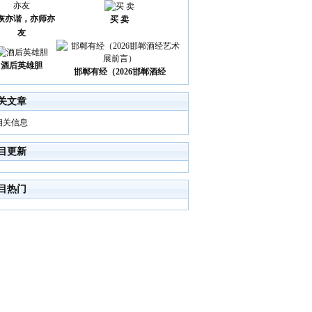
诙亦谐，亦师亦
买 卖
友
酒后英雄胆
邯郸有经（2026邯郸酒经
关文章
相关信息
目更新
目热门