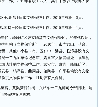
保护工作。
2010
年有职工
27
人，其中中级以上职称人员
赵王城遗址日常文物保护工作。
2010
年有职工
5
人。
战国赵王陵日常文物保护工作。
2010
年有职工
1
人。
0
年代，峰峰矿区设立响堂寺文物保管所。
80
年代以后，
保护机构（文物保管所）。
2010
年，市内邯山、丛台、
负责，其他
16
个县（市、区）中，涉县、临漳县设有文
路局一二九师革命纪念馆、娲皇宫文物管理处，临漳县
邺城遗址的文物保护工作。武安市、磁县、峰峰矿区、
成安县、鸡泽县、曲周县、馆陶县、广平县均设有文物
馆负责文物保护工作，且均设有文保科。
娲皇宫、黄粱梦吕仙祠、八路军一二九师司令部旧址、响
门的保护管理机构。