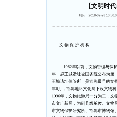
【文明时代
时间：2018-09-28 10
文
物
保
护
机
构
1962
年以前，文物管理与保
年，赵王城遗址被国务院公布为第
王城遗址保管所，是邯郸最早的文
年
6
月，邯郸地区文化局下设文物科
1996
年，文物旅游局一分为二，文
市文广新局，为副县级单位。文物
市文物保护研究所、邯郸市博物馆