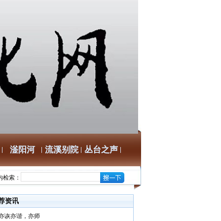
滏阳河
流溪别院
丛台之声
内检索：
荐资讯