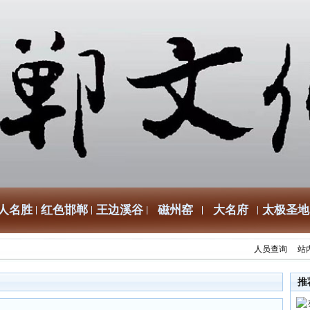
人名胜
红色邯郸
王边溪谷
磁州窑
大名府
太极圣地
人员查询
站
推