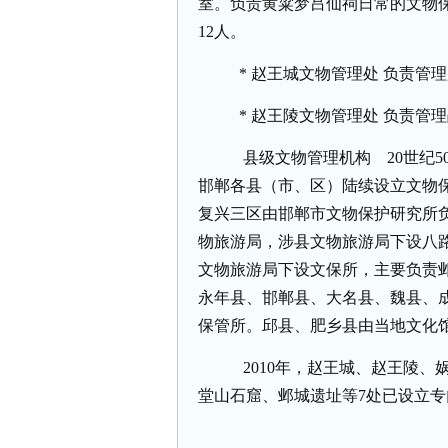
室。负责黄粱梦吕仙祠日常的文物
12
人。
*
赵王城文物管理处
负责管理
*
赵王陵文物管理处
负责管理
县级文物管理机构
20
世纪
5
邯郸各县（市、区）陆续设立文物
复兴三区由邯郸市文物保护研究所
物旅游局，涉县文物旅游局下设八
文物旅游局下设文保所，主要负责
永年县、邯郸县、大名县、魏县、
保管所。邱县、肥乡县由当地文化
2010
年，赵王城、赵王陵、
堂山石窟、邺城遗址等
7
处已设立专