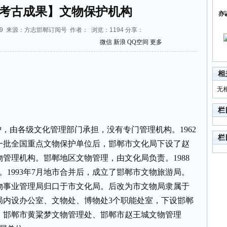
考古成果】文物保护机构
亦
:56:09 来源：方志邯郸订阅号 作者： 浏览：
1194
分享：
微信
新浪
QQ空间
更多
相
无
栏
护，由各级文化管理部门承担，没有专门管理机构。
1962
栏
一批全国重点文物保护单位后，邯郸市文化局下设了赵
物管理机构。邯郸地区文物管理，由文化局负责。
1988
。
1993
年
7
月地市合并后，成立了邯郸市文物旅游局。
物事业管理局归口于市文化局。后改为市文物局隶属于
局内设办公室、文物处、博物处
3
个职能处室，下设邯郸
、邯郸市黄粱梦文物管理处、邯郸市赵王城文物管理