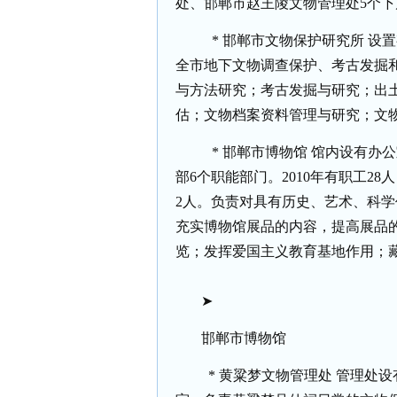
处、邯郸市赵王陵文物管理处
5
个下
*
邯郸市文物保护研究所
设置
全市地下文物调查保护、考古发掘
与方法研究；考古发掘与研究；出
估；文物档案资料管理与研究；文
*
邯郸市博物馆
馆内设有办公
部
6
个职能部门。
2010
年有职工
28
人
2
人。负责对具有历史、艺术、科学
充实博物馆展品的内容，提高展品
览；发挥爱国主义教育基地作用；
➤
邯郸市博物馆
*
黄粱梦文物管理处
管理处设