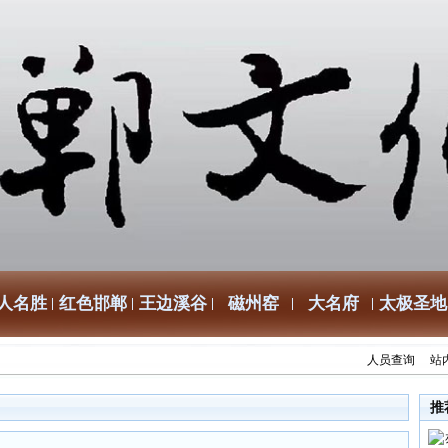
人名胜
红色邯郸
王边溪谷
磁州窑
大名府
太极圣地
人员查询
站
推