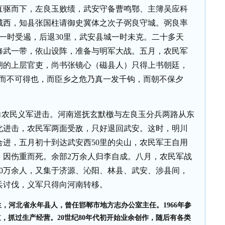
直驱而下，左良玉败绩，武安守备曹鸣鄂、主簿吴应科
城西，知县张国柱请御史冀体之次子弼良守城。弼良率
一时受遏，后退
30
里，武安县城一时未克。二十多天
修武一带，依山设阵，准备与明军大战。五月，农民军
朝的上层官吏，尚书张镜心（磁县人）只得上书朝廷，
安而不可得也，而臣乡之危乃真一发千钩，而朝不保夕
向农民义军进击。河南巡抚玄默檄与左良玉分兵两路从东
北进击，农民军两面受敌，只好退回武安。这时，明川
合进，五月初十到达武安西
50
里的尖山，农民军王自用
，因伤重而死。余部
2
万余人归李自成。八月，农民军战
0
万余人，又集于济源、沁阳、林县、武安、涉县间，
兵讨伐，义军只得向河南转移。
月生，河北省永年县人，曾任邯郸市地方志办公室主任。1966年参
，抓过生产经营。20世纪80年代初开始业余创作，随后有各类