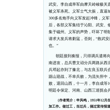
武安。李自成率军由摩天岭峻极关
被义军杀死。义军士气大振，直逼
300
多名炮手向义军发起冲锋，义军
后，各部义军集结于沁阳、武安、
集于磁州。义军的声势，吓坏了明
请求大发兵将剿寇，否则，“救武
也。”
朝廷接到奏报，只得调兵遣将
南进攻，总兵曹文诏分兵两路从西
兵邓起亦到了豫北，与左良玉联兵
踞山迎战，不幸兵败，为流矢所中
败，退回山西，十一月，李自成等
1
明廷令保定、河南、山西三巡抚会
（作者简介：申风鸣，1951年12
加工作。做过工，当过兵，搞过宣传报道