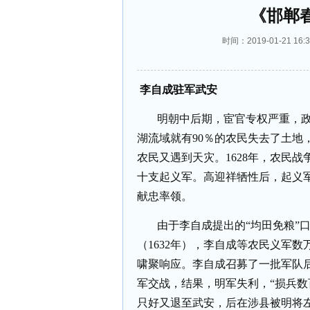
《邯郸
时间：2019-01-21 
李自成驻军武安
明朝中后期，宦官专权严重，
湖流域就有
90
％的农民失去了土地
农民又遇到天灾。
1628
年，农民战
十支起义军。高迎祥牺性后，起义
献忠率领。
由于李自成提出的“均田免粮”
（
1632
年），李自成等农民义军数
啸聚响应。李自成召募了一批军队
军交战，结果，明军失利，“损兵数
只好又退至武安，后在涉县被明将