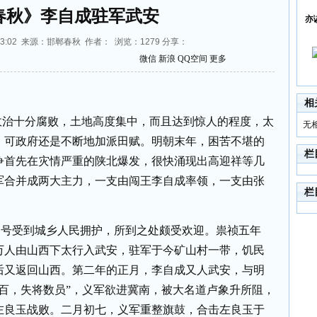
春秋》李自成驻军武安
亦
16:33:02 来源：邯郸春秋 作者： 浏览：
1279
分享：
微信
新浪
QQ空间
更多
相
政治十分腐败，土地高度集中，而且达到惊人的程度，太
无
，可政府还是不断地加派田赋。明朝末年，困苦不堪的
栏
争首先在灾情严重的陕北爆发，很快涌现出高迎祥等几
军合并成两大主力，一支由闯王李自成率领，一支由张
栏
口号受到城乡人民拥护，所到之处颇受欢迎。祟祯五年
万人由山西下太行入武安，驻军于今矿山村一带，饥民
后又返回山西。第二年的正月，李自成又人武安，与明
百，失将数员”，义军欲进冀南，被大名道卢象升所阻，
左良玉战败。二月初七，义军重整旗鼓，合击左良玉于