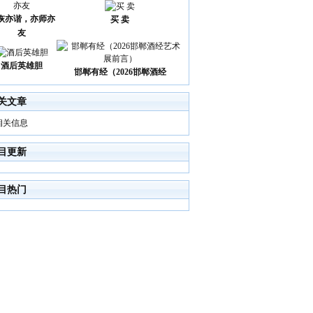
诙亦谐，亦师亦
买 卖
友
酒后英雄胆
邯郸有经（2026邯郸酒经
关文章
相关信息
目更新
目热门