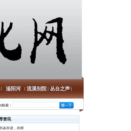
滏阳河
流溪别院
丛台之声
内检索：
荐资讯