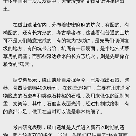
十多年间的一次次发掘中，大量珍贵的文物及遗迹相继出
土。
在磁山遗址馆内，分布着密密麻麻的坑穴，有圆的、有
椭圆的、还有长方形的。考古学者称，这些看似普通的土坑
可不是人们随意挖成的，有的坑为“灰坑”，是先民们倾倒垃
圾的地方；有的坑带台阶，坑底有一层硬面，是半地穴式茅
草房的房基；而那些深达数米的长方形坑穴，则是先民储存
粮食的“窖穴”。
据资料显示，磁山遗址自发掘至今，已发掘出石器、陶
器、骨器等遗物
4000
余件。在这些遗物中，主要有用来为谷
物脱皮的石磨盘和类似石棒槌的石棍，及用来做饭的泥制陶
盂、支架等。其中，石磨盘表面光滑，经过打制或磨制，有
的底部带足，做工在当时可以说是非常精细了。
考古研究表明，磁山遗址是人类进入新石器时期的遗
物，距今约有
7000
多年。当时，先民们已结束了“逐水草而