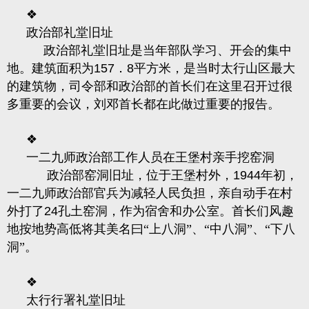
❖
政治部礼堂旧址
政治部礼堂旧址是当年部队学习、开会的集中
地。建筑面积为
157
．
8
平方米，是当时太行山区最大
的建筑物，司令部和政治部的首长们在这里召开过很
多重要的会议，刘邓首长都在此做过重要的报告。
❖
一二九师政治部工作人员在王堡村亲手挖窑洞
政治部窑洞旧址，位于王堡村外，
1944
年初，
一二九师政治部官兵为减轻人民负担，亲自动手在村
外打了
24
孔土窑洞，作为宿舍和办公室。首长们风趣
地按地势高低将其美名曰“上八洞”、“中八洞”、“下八
洞”。
❖
太行行署礼堂旧址