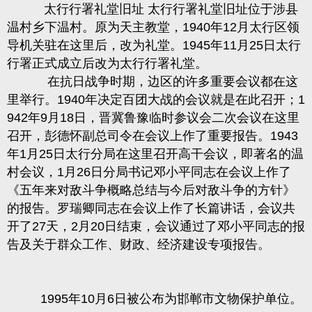
太行行署礼堂旧址
太行行署礼堂旧址位于涉县
温村乡下温村。原为天主教堂，
1940
年
12
月太行区领
导机关驻在这里后，改为礼堂。
1945
年
11
月
25
日太行
行署正式成立后改为太行行署礼堂。
在抗日战争时期，边区的许多重要会议都在这
里举行。
1940
年决定百团大战的会议就是在此召开；
1
942
年
9
月
18
日，晋冀鲁豫临时参议会二次会议在这里
召开，彭德怀副总司令在会议上作了重要报告。
1943
年
1
月
25
日太行分局在这里召开高干会议，即著名的温
村会议，
1
月
26
日分局书记邓小平同志在会议上作了
《五年来对敌斗争概略总结与今后对敌斗争的方针》
的报告。罗瑞卿同志在会议上作了长篇讲话，会议共
开了
27
天，
2
月
20
日结束，会议通过了邓小平同志的报
告及关于群众工作、财政、经济建设专项报告。
1995
年
10
月
6
日被公布为邯郸市文物保护单位。