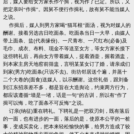
后，媒人要给女方家长作个揖，视为作了已定。所以，又
把定亲叫“作揖”。因舅不便行作揖礼，故有舅不能当媒人
之说。
作揖后，媒人到男方家喝“猫耳根”面汤，视为对媒人的
酬谢。接着另选吉日吃面条。吃面条当日一大早，由媒人
带上面条、盐
(
代表缘份
)
、一尺青布、一尺红布
(
必备
)
及
毛巾、成衣、布料、现金不等送至女方，等女方家长接下
这些聘礼后，再由女方带着媒人，提着酒壶，握着酒盅，
到本家主房天地窑前筛盅，言明某某女订了婚，请亲成们
到家
(
男方
)
吃面条
(
只说不去
)
。街坊邻居送个遍，并蒸十
二个大卷的
(
面食
)
送媒人，以示酬谢。这些礼俗，跟刘备
到江东招亲差不多，都是旨在大造舆论，约束两方行为，
都应该遵循“墙是一堵，话是一句”的古训，所以有“作了
揖可以悔，吃了面条不可反悔”之说。
订亲
(
纳征
)
重在聘礼。下聘礼是一把双刃剑，既有落后
的一面，也有进步的一面，落后的是，使原本公平的一桩
事，变成买卖化，把本来轻松愉快的事，给男方造成了较