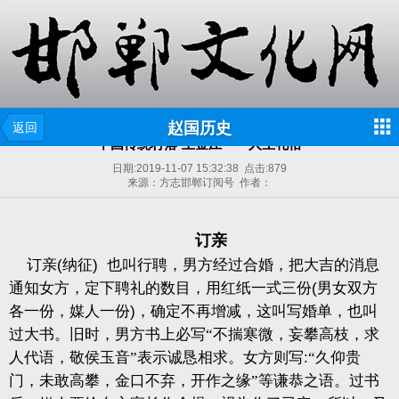
赵国历史
返回
中国传统村落▪王金庄——人生礼俗
日期:
2019-11-07 15:32:38
点击:
879
来源：方志邯郸订阅号 作者：
订亲
订亲
(
纳征
)
也叫行聘，男方经过合婚，把大吉的消息
通知女方，定下聘礼的数目，用红纸一式三份
(
男女双方
各一份，媒人一份
)
，确定不再增减，这叫写婚单，也叫
过大书。旧时，男方书上必写“不揣寒微，妄攀高枝，求
人代语，敬侯玉音”表示诚恳相求。女方则写
:
“久仰贵
门，未敢高攀，金口不弃，开作之缘”等谦恭之语。过书