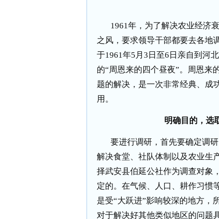
1961
年，为了解决农业经济
之风，要求领导干部都要去各地
于
1961
年
5
月
3
日至
6
日亲自到河北
的“周恩来的四个昼夜”。周恩来
题的解决，是一次非常经典、成
用。
明确目的，选
要进行调研，首先要确定调研
解决食堂、社队体制以及农业生
择武安县伯延公社作为调查对象
定的。在气候、人口、耕作习惯
是受“大跃进”影响较深的地方，
对于解决好其他类似地区的问题