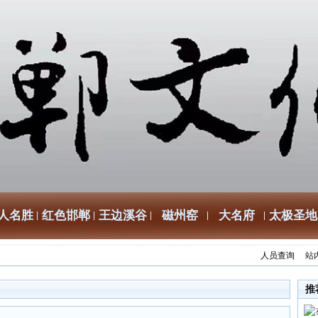
人名胜
红色邯郸
王边溪谷
磁州窑
大名府
太极圣地
人员查询
站
推