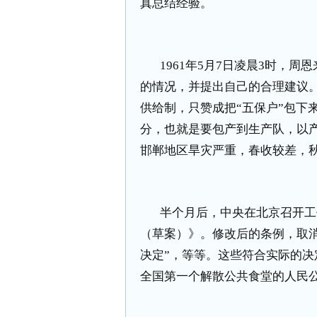
真总结经验。
1961
年
5
月
7
日凌晨
3
时，周恩
的情况，并提出自己的合理建议
供给制，只赞成把“五保户”包下
分，也就是要包产到生产队，以
邯郸地区旱灾严重，春收较差，
半个月后，中央在北京召开工
（草案）》。修改后的条例，取
决定”，等等。这些符合实际的
全国第一个解散公共食堂的人民