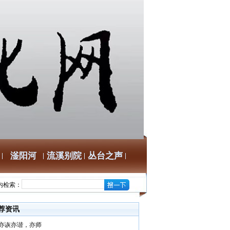
滏阳河
流溪别院
丛台之声
内检索：
荐资讯