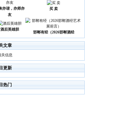
诙亦谐，亦师亦
买 卖
友
酒后英雄胆
邯郸有经（2026邯郸酒经
关文章
相关信息
目更新
目热门