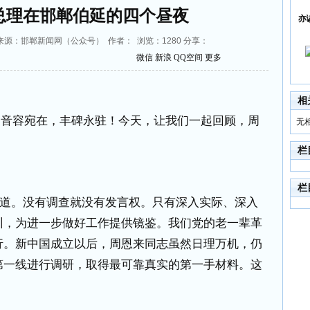
总理在邯郸伯延的四个昼夜
亦
2:14 来源：邯郸新闻网（公众号） 作者： 浏览：
1280
分享：
微信
新浪
QQ空间
更多
相
。音容宛在，丰碑永驻！今天，让我们一起回顾，周
无
栏
栏
道。没有调查就没有发言权。只有深入实际、深入
训，为进一步做好工作提供镜鉴。我们党的老一辈革
行。新中国成立以后，周恩来同志虽然日理万机，仍
第一线进行调研，取得最可靠真实的第一手材料。这
。