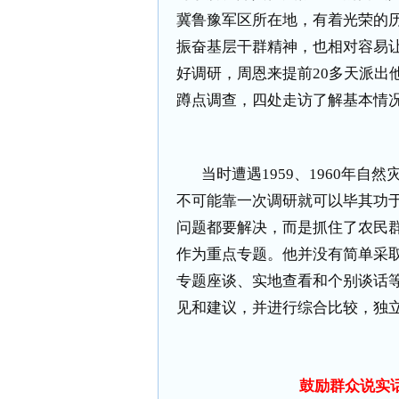
冀鲁豫军区所在地，有着光荣的
振奋基层干群精神，也相对容易
好调研，周恩来提前
20
多天派出
蹲点调查，四处走访了解基本情
当时遭遇
1959
、
1960
年自然
不可能靠一次调研就可以毕其功
问题都要解决，而是抓住了农民
作为重点专题。他并没有简单采
专题座谈、实地查看和个别谈话
见和建议，并进行综合比较，独
鼓励群众说实