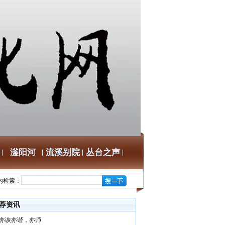
滏阳河
流溪别院
丛台之声
内检索：
荐资讯