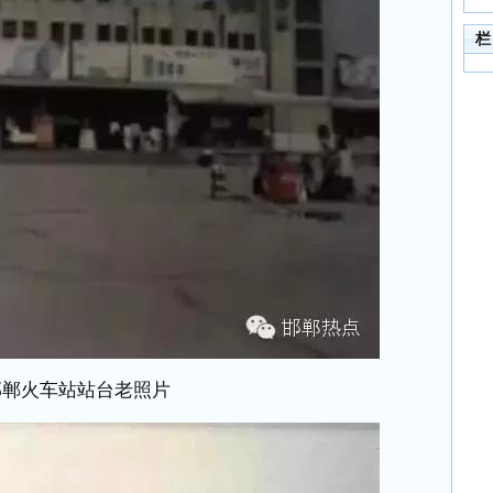
栏
邯郸火车站站台老照片