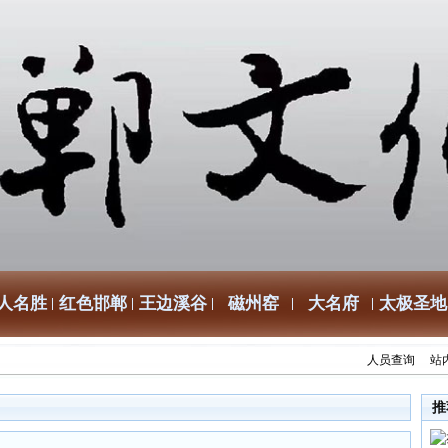
人名胜
红色邯郸
王边溪谷
磁州窑
大名府
太极圣地
人员查询
站
推