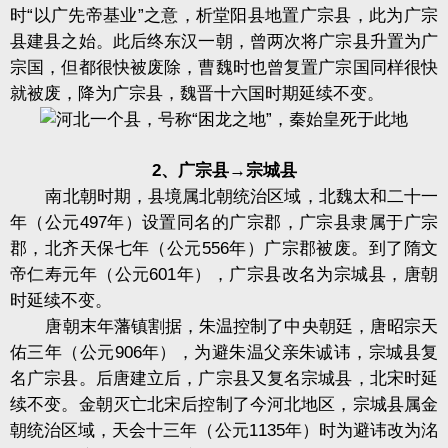
时“以广先帝基业”之意，析堂阳县地置广宗县，此为广宗
县建县之始。此后终东汉一朝，曾两次将广宗县升置为广
宗国，但都很快被废除，曹魏时也曾复置广宗国同样很快
就被废，降为广宗县，魏晋十六国时期延续不变。
2、广宗县→宗城县
南北朝时期，县境属北朝统治区域，北魏太和二十一
年（公元497年）设置同名的广宗郡，广宗县隶属于广宗
郡，北齐天保七年（公元556年）广宗郡被废。到了隋文
帝仁寿元年（公元601年），广宗县改名为宗城县，唐朝
时延续不变。
唐朝末年藩镇割据，朱温控制了中央朝廷，唐昭宗天
佑三年（公元906年），为避朱温父亲朱诚讳，宗城县复
名广宗县。后唐建立后，广宗县又复名宗城县，北宋时延
续不变。金朝灭亡北宋后控制了今河北地区，宗城县属金
朝统治区域，天会十三年（公元1135年）时为避讳改为洺