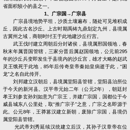
省面积较小的县之一。
1、广宗国→广宗县
广宗县境地势平坦，沙质土壤遍布，随处可见堆积成
丘，因此古名沙丘。上古时期禹铸九鼎划定九州，县境属
古冀州之域，商朝时纣王于此地建沙丘行宫。
武王伐纣建立周朝后分封诸侯，县境属邢国领地，春
秋末年属晋国管辖，三家分晋后属赵国领地，公元前295
年的沙丘兵变即发生于县境内的沙丘宫，雄才大略的赵武
灵王饿死于此地，85年后传奇皇帝秦始皇病逝于此，“困
龙”之名自此传开。
刘邦建立汉朝后，县境属堂阳县管辖，堂阳县治所位
于今天的新河县。汉平帝元始二年（公元2年），朝廷封
孝王刘参玄孙刘如意为广宗王，并建广宗国，国都位于今
威县城东八公里处，取“推广宗子”之意，广宗之名即源于
此。公元8年，王莽篡汉建立新朝，废除广宗国，县境仍
属堂阳县管辖。
光武帝刘秀延续汉统建立后汉，其孙子汉章帝在位