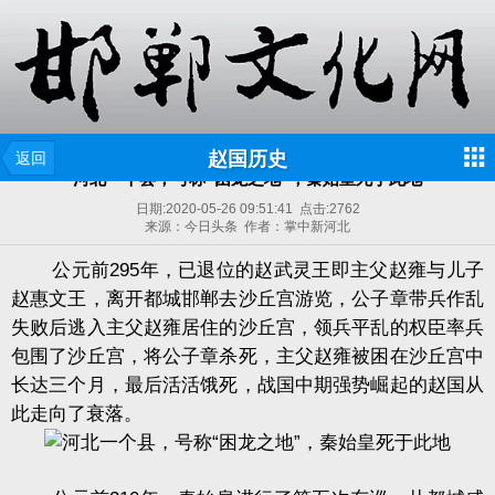
赵国历史
返回
河北一个县，号称“困龙之地”，秦始皇死于此地
日期:
2020-05-26 09:51:41
点击:
2762
来源：今日头条 作者：掌中新河北
公元前295年，已退位的赵武灵王即主父赵雍与儿子
赵惠文王，离开都城邯郸去沙丘宫游览，公子章带兵作乱
失败后逃入主父赵雍居住的沙丘宫，领兵平乱的权臣率兵
包围了沙丘宫，将公子章杀死，主父赵雍被困在沙丘宫中
长达三个月，最后活活饿死，战国中期强势崛起的赵国从
此走向了衰落。