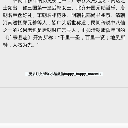
在两千多年的历史变迁中，广宗县人杰地灵，贤达之
士频出，如三国第一皇后郭女王、北齐开国元勋潘乐、唐
朝名臣盘好礼、宋朝名相范质、明朝礼部尚书崔恭、清朝
河南巡抚郑元善等人，皆广为后世称道，民间传说中八仙
之一的张果老也是唐朝时广宗县人，正如清朝康熙年间的
《广宗县志》开篇所称：“千里一圣，百里一贤；地灵所
钟，人杰为先。”
（更多好文 请加小编微信happy_happy_maomi）