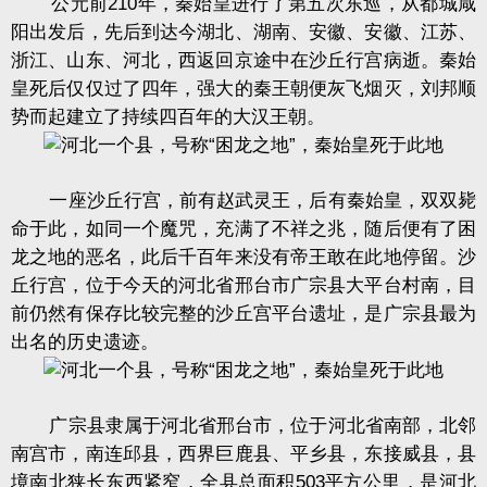
公元前210年，秦始皇进行了第五次东巡，从都城咸
阳出发后，先后到达今湖北、湖南、安徽、安徽、江苏、
浙江、山东、河北，西返回京途中在沙丘行宫病逝。秦始
皇死后仅仅过了四年，强大的秦王朝便灰飞烟灭，刘邦顺
势而起建立了持续四百年的大汉王朝。
一座沙丘行宫，前有赵武灵王，后有秦始皇，双双毙
命于此，如同一个魔咒，充满了不祥之兆，随后便有了困
龙之地的恶名，此后千百年来没有帝王敢在此地停留。沙
丘行宫，位于今天的河北省邢台市广宗县大平台村南，目
前仍然有保存比较完整的沙丘宫平台遗址，是广宗县最为
出名的历史遗迹。
广宗县隶属于河北省邢台市，位于河北省南部，北邻
南宫市，南连邱县，西界巨鹿县、平乡县，东接威县，县
境南北狭长东西紧窄，全县总面积503平方公里，是河北