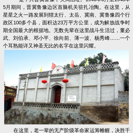
5月期间，晋冀鲁豫边区首脑机关驻扎冶陶。在这里，从
星星之火一路发展到辖太行、太岳、冀南、冀鲁豫四个行
政区100多个县，面积达23万平方公里，成为解放战争时
期全国最大的根据地。无数先辈在这里战斗生活过，董必
武、刘伯承、邓小平、徐向前、薄一波、杨秀峰……一个
个耳熟能详又神圣无比的名字在这里闪耀。
在这里，老一辈的无产阶级革命家运筹帷幄，决胜千