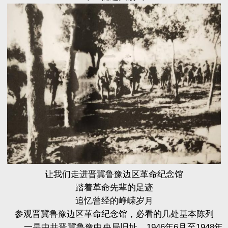
让我们走进晋冀鲁豫边区革命纪念馆
踏着革命先辈的足迹
追忆曾经的峥嵘岁月
参观晋冀鲁豫边区革命纪念馆，必看的几处基本陈列
一是中共晋冀鲁豫中央局旧址。1946年6月至1948年