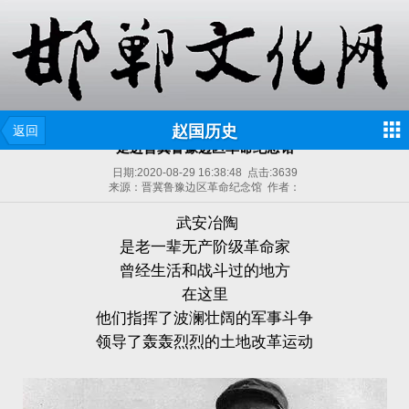
赵国历史
返回
走进晋冀鲁豫边区革命纪念馆
日期:
2020-08-29 16:38:48
点击:
3639
来源：晋冀鲁豫边区革命纪念馆 作者：
武安冶陶
是老一辈无产阶级革命家
曾经生活和战斗过的地方
在这里
他们指挥了波澜壮阔的军事斗争
领导了轰轰烈烈的土地改革运动