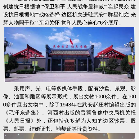
创建抗日根据地”“保卫和平 人民战争显神威”“唤起民众 建
设抗日根据地”“战略选择 边区机关进驻武安”“群星灿烂 光
辉人物照千秋”“亲切关怀 党和人民心连心”6个展厅。
采用声、光、电等多媒体手段，配有沙盘、景观、影
像、油画和雕塑等展示形式，展出文物1000余件。在100
0多件展出文物中，除了1948年在武安赵庄村编辑出版的
《毛泽东选集》、河西村出版的晋冀鲁豫中央局机关报
《人民日报》外，还包括众多鲜为人知的边区钞票、股
票、邮票、结婚证书、地契证等珍贵资料。