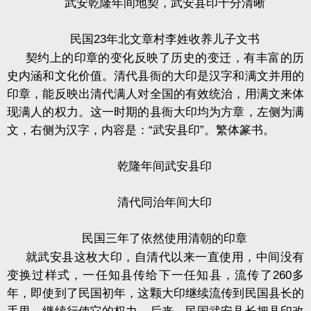
武安乾隆年间地契，武安县印十分清晰
民国
23
年北文章村李姓收养儿子文书
契约上的印章的变化反映了历史的变迁，有丰富的历
史内涵和文化价值。清代县衙的大印是汉字和满文并用的
印章，能反映出清代满人对全国的有效统治，用满文来体
现满人的权力。这一时期的县衙大印均为方章，左侧为满
文，右侧为汉字，内容是：
“
武安县印
”
。繁体篆书。
乾隆年间武安县印
清代同治年间大印
民国三年了依然使用清朝的印章
就武安县这枚大印，自清代以来一直使用，中间没有
变换过样式，一任知县传给下一任知县，流传了
260
多
年，即使到了民国初年，这颗大印继续流传到民国县长的