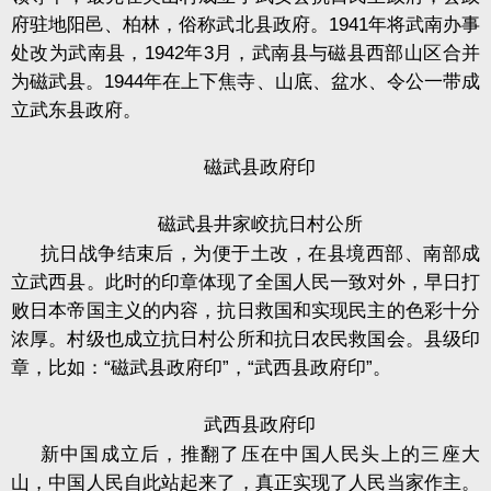
府驻地阳邑、柏林，俗称武北县政府。
1941
年将武南办事
处改为武南县，
1942
年
3
月，武南县与磁县西部山区合并
为磁武县。
1944
年在上下焦寺、山底、盆水、令公一带成
立武东县政府。
磁武县政府印
磁武县井家峧抗日村公所
抗日战争结束后，为便于土改，在县境西部、南部成
立武西县。此时的印章体现了全国人民一致对外，早日打
败日本帝国主义的内容，抗日救国和实现民主的色彩十分
浓厚。村级也成立抗日村公所和抗日农民救国会。县级印
章，比如：
“
磁武县政府印
”
，
“
武西县政府印
”
。
武西县政府印
新中国成立后，推翻了压在中国人民头上的三座大
山，中国人民自此站起来了，真正实现了人民当家作主。