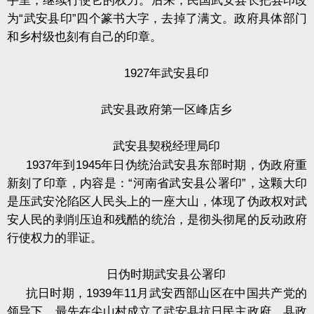
手里，继续行使它的权力。后来，民国武安县长把县印改
为
“
武安县印
”
四个篆书大字，去掉了满文。政府具体部门
和乡村级也刻有自己的印章。
1927
年武安县印
武安县政府第一区峰店乡
武安县契税经理局印
1937
年到
1945
年日伪统治武安县东部时期，伪政府重
新刻了印章，内容是：
“
河南省武安县公署印
”
，这颗大印
是压武安沦陷区人民头上的一座大山，体现了伪政权对武
安人民的剥削压迫和残酷的统治，是彻头彻尾的反动政府
行使权力的罪证。
日伪时期武安县公署印
抗日时期，
1939
年
11
月武安西部山区在中国共产党的
领导下，最先在尖山村成立了武安县抗日民主政府，县政