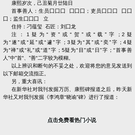
康熙岁次，己丑菊月廿陆日
首事善人：生员囗囗囗
囗囗囗；吏员囗囗囗
囗囗
囗；监生囗囗囗
立
住持：刁蕴玺
石匠：刘囗龙
注：
1
疑为
“
资
”
或
“
贺
”
或
“
载
”
字；
2
疑
为
“
遂
”
或
“
延
”
或
“
遽
”
字；
3
疑为
“
其
”
或
“
奕
”
字；
4
疑
为
“
禅
”
或
“
礼
”
或
“
道
”
字；
5
疑为
“
目
”
或
“
日
”
字；
“
首事善
人
”
中
”
首
“
、
”
善
“
二字较为模糊。
以上辨识和断句的不妥之处，欢迎将您的意见发送到
以下邮箱交流指正。
另，重大喜讯：
在新华社对我刊发掘万历、康熙碑报道之后，昨天新
华社又对我刊发掘《李鸿章
“
晓谕
”
碑》进行了报道：
点击免费看热门小说