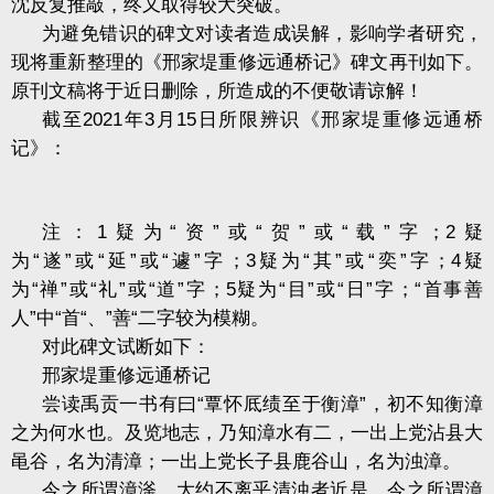
沈反复推敲，终又取得较大突破。
为避免错识的碑文对读者造成误解，影响学者研究，
现将重新整理的《邢家堤重修远通桥记》碑文再刊如下。
原刊文稿将于近日删除，所造成的不便敬请谅解！
截至
2021
年
3
月
15
日所限辨识《邢家堤重修远通桥
记》：
注：
1
疑为
“
资
”
或
“
贺
”
或
“
载
”
字；
2
疑
为
“
遂
”
或
“
延
”
或
“
遽
”
字；
3
疑为
“
其
”
或
“
奕
”
字；
4
疑
为
“
禅
”
或
“
礼
”
或
“
道
”
字；
5
疑为
“
目
”
或
“
日
”
字；
“
首事善
人
”
中
“
首
“
、
”
善
“
二字较为模糊。
对此碑文试断如下：
邢家堤重修远通桥记
尝读禹贡一书有曰
“
覃怀厎绩至于衡漳
”
，初不知衡漳
之为何水也。及览地志，乃知漳水有二，一出上党沾县大
黾谷，名为清漳；一出上党长子县鹿谷山，名为浊漳。
今之所谓漳滏，大约不离乎清浊者近是。今之所谓漳