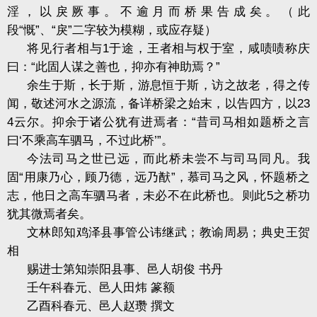
淫，以戾厥事。不逾月而桥果告成矣。（此
段
“
慨
”
、
“
戾
”
二字较为模糊，或应存疑）
将见行者相与
1
于途，王者相与权于室，咸啧啧称庆
曰：
“
此固人谋之善也，抑亦有神助焉？
”
余生于斯，长于斯，游息恒于斯，访之故老，得之传
闻，敬述河水之源流，备详桥梁之始末，以告四方，以
23
4
云尔。抑余于诸公犹有进焉者：
“
昔司马相如题桥之言
曰
‘
不乘高车驷马，不过此桥
’”
。
今法司马之世已远，而此桥未尝不与司马同凡。我
固
“
用康乃心，顾乃德，远乃猷
”
，慕司马之风，怀题桥之
志，他日之高车驷马者，未必不在此桥也。则此
5
之桥功
犹其微焉者矣。
文林郎知鸡泽县事管公讳继武；教谕周易；典史王贺
相
赐进士第知崇阳县事、邑人胡俊 书丹
壬午科春元、邑人田炜 篆额
乙酉科春元、邑人赵瓒 撰文