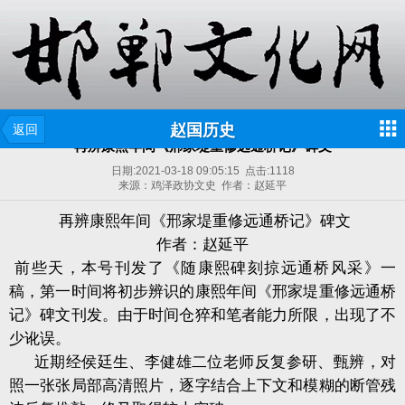
赵国历史
返回
再辨康熙年间《邢家堤重修远通桥记​》碑文
日期:
2021-03-18 09:05:15
点击:
1118
来源：鸡泽政协文史 作者：赵延平
再辨康熙年间《邢家堤重修远通桥记​》碑文
作者：赵延平
前些天，本号刊发了《随康熙碑刻掠远通桥风采》一
稿，第一时间将初步辨识的康熙年间《邢家堤重修远通桥
记》碑文刊发。由于时间仓猝和笔者能力所限，出现了不
少讹误。
近期经侯廷生、李健雄二位老师反复参研、甄辨，对
照一张张局部高清照片，逐字结合上下文和模糊的断管残