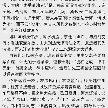
滏，大约不离乎清浊者近是。郦道元谓浊漳为
“
衡水
”
，东
至邺，合清漳，东北至阜城入北河。桑钦云
“
二漳异源而
下流相合，同归于海
”
。唐人亦言
“
漳水能独达于海，请以
为渎
”
，而不云
“
入河
”
。何古人所具之各别也？抑亦时移势
异、水有迁徙故耳？
逮我国朝庚午岁，漳水横流，东迁百里许，与漕河交
流；滏独安澜如故，由大别达天津而注之海。意迁者其为
浊漳，而未迁者其为清漳与？此二水源流之大近也。
自有斯水以来济深，涉者咸病褰裳，里中父老子弟群
聚而谋，计无逾于造梁者。谨按王制：
“
徒杠之成，律中
无射；舆梁之成，律中应钟
”
。然后知先王桥梁之语固所
以通迷津而代宝筏也。
今据远通一桥，左跨凤山，右绕盟台，襟吴越带幽
燕，枕齐鲁接秦晋，以故商贾累累若贯珠然，冠盖相望，
车马络绎不绝，桥之利大矣哉！己丑夏月，河水泛溢，父
老笃予言曰：
“
桥圮矣，可若何？
”
余应之曰：
“
修之
便。
”
因偕诸同志，慨然奋兴，夙夜维动，罔敢即于慆