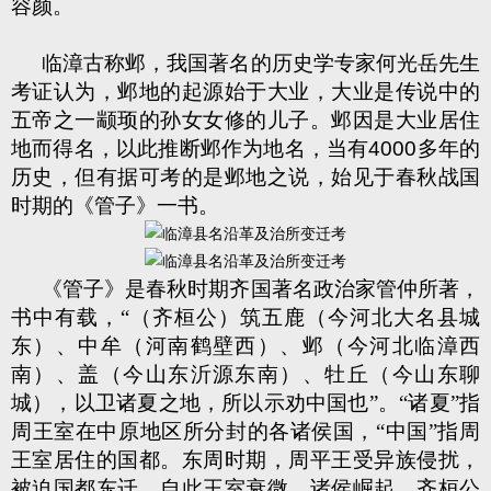
容颜。
临漳古称邺，我国著名的历史学专家何光岳先生
考证认为，邺地的起源始于大业，大业是传说中的
五帝之一颛顼的孙女女修的儿子。邺因是大业居住
地而得名，以此推断邺作为地名，当有
4000
多年的
历史，但有据可考的是邺地之说，始见于春秋战国
时期的《管子》一书。
《管子》是春秋时期齐国著名政治家管仲所著，
书中有载，“（齐桓公）筑五鹿（今河北大名县城
东）、中牟（河南鹤壁西）、邺（今河北临漳西
南）、盖（今山东沂源东南）、牡丘（今山东聊
城），以卫诸夏之地，所以示劝中国也”。“诸夏”指
周王室在中原地区所分封的各诸侯国，“中国”指周
王室居住的国都。东周时期，周平王受异族侵扰，
被迫国都东迁。自此王室衰微，诸侯崛起。齐桓公