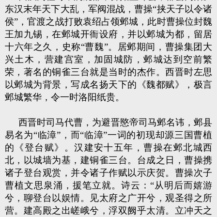
东汉末年天下大乱，军阀混战，曹操“挟天子以令诸
侯”，官渡之战打败袁绍占领邺城，此时曹操位封魏
王加九锡，在邺城开衙设府，并以邺城为都，留居
十六年之久，史称“曹魏”。居邺期间，曹操集团大
兴土木，营建宫室，加固城防，邺城达到空前繁
荣，著名的铜雀三台就是当时的杰作。西晋时左思
以邺城为背景，写成名扬天下的《魏都赋》，极言
邺城繁华，令一时洛阳纸贵。
西晋时司马代曹，为避晋愍帝司马邺名讳，邺县
易名为“临漳”，而“临漳”一词的初现却源三国曹植
的《登台赋》。汉建安十五年，曹操在邺北城西
北，以城墙为基，建铜雀三台。台成之日，曹操携
诸子登台观赏，并令诸子作赋以示庆贺。曹操次子
曹植文思泉涌，援笔立就。诗云：“从明后而嬉游
兮，聊登台以娱情。见太府之广开兮，观圣得之所
营。建高殿之出嵯峨兮，浮双阙乎太清。立冲天之