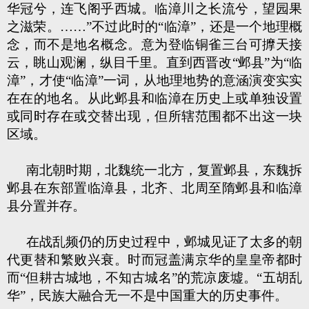
华冠兮，连飞阁乎西城。临漳川之长流兮，望园果
之滋荣。……”不过此时的“临漳”，还是一个地理概
念，而不是地名概念。意为登临铜雀三台可擵天接
云，眺山观澜，纵目千里。直到西晋改“邺县”为“临
漳”，才使“临漳”一词，从地理地势的意涵演变实实
在在的地名。从此邺县和临漳在历史上或单独设置
或同时存在或交替出现，但所辖范围都不出这一块
区域。
南北朝时期，北魏统一北方，复置邺县，东魏拆
邺县在东部置临漳县，北齐、北周至隋邺县和临漳
县分置并存。
在战乱频仍的历史过程中，邺城见证了太多的朝
代更替和繁败兴衰。时而冠盖满京华的皇皇帝都时
而“但耕古城地，不知古城名”的荒凉废墟。“五胡乱
华”，民族大融合无一不是中国重大的历史事件。