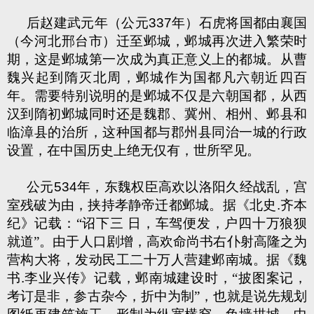
后赵建武元年（公元
337
年）石虎将国都由襄国
（今河北邢台市）迁至邺城，邺城再次进入繁荣时
期，这是邺城第一次成为真正意义上的都城。从曹
魏兴起到隋灭北周，邺城作为国都凡六朝近四百
年。需要特别说明的是邺城不仅是六朝国都，从西
汉到隋初邺城同时还是魏郡、冀州、相州、邺县和
临漳县的治所，这种国都与郡州县同治一城的行政
设置，在中国历史上绝无仅有，世所罕见。
公元
534
年，东魏权臣高欢以洛阳久经战乱，宫
室残破为由，挟持孝静帝迁都邺城。据《北史
.
齐本
纪》记载：“诏下三 日，车驾便发，户四十万狼狈
就道”。由于人口剧增，高欢命尚书右仆射高隆之为
营构大将，发动民工二十万人营建邺南城。据《魏
书
.
李业兴传》记载，邺南城建设时，“披图案记，
考订是非，参古杂今，折中为制”，也就是说先规划