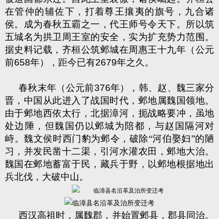
在管仲的辅佐下，打着尊王攘夷的旗号，九合诸
侯。成为春秋五霸之一，代王师号令天下。所以筑
五城名为拱卫周王室的安全，实为扩充势力范围。
据史料记载，齐桓公筑邺城在周惠王十九年（公元
前
658
年），距今已有
2679
年之久。
春秋末年（公元前
376
年），韩、赵、魏三家分
晋，中国从此进入了战国时代，邺地属魏国领地。
由于邺地西依太行，北据漳河，扼战略要冲，虽地
处边陲，但魏国仍以邺城为陪都，与赵国隔河对
峙。魏文侯时西门豹为邺令，破除“河伯娶妇”的陋
习，并发民凿十二渠，引河水灌农田，邺地大治。
魏国在邺地蓄富于民，藏兵于野，以邺地根据地出
兵北伐，大破中山。
西汉高祖时，属魏郡，并始置邺县，郡县同治。