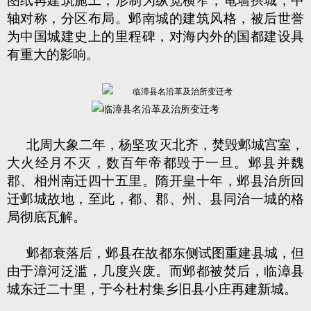
图纸再建筑施工，形制为纵宽横窄，龟墙拱城，中
轴对称，分区布局。邺南城的建筑风格，被后世誉
为中国城建史上的里程碑，对海内外的国都建设具
有重大的影响。
北周大象二年，杨坚攻灭北齐，焚毁邺城宫室，
大火经月不灭，数百年帝都毁于一旦。邺县并魏
郡、相州南迁四十五里。隋开皇十年，邺县治所回
迁邺城故地，至此，都、郡、州、县同治一城的格
局彻底瓦解。
邺都衰落后，邺县在故都东侧试图重建县城，但
由于漳河泛滥，几度兴废。而邺都被焚后，临漳县
城东迁二十里，于今杜村集乡旧县小庄再建新城。