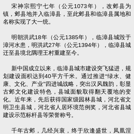
宋神宗熙宁七年（公元
1073
年），改邺县为
镇，邺县地并入临漳县，至此邺县和临漳县属地和
名称实现了大一统。
明朝洪武
18
年（公元
1385
年），临漳县城毁于
漳河水患，明洪武
27
年（公元
1394
年），临漳县城
迁至县境北隅理王村重建至今。
新中国成立以来，临漳县城市建设突飞猛进，规
划建设面积达到
40
平方千米。通过推进“绿水、健
康、文化、产业”四进城战略，突出汉风魏韵，彰显
古邺文化建设特色，县城面貌取得翻天覆地的变
化。近年来，先后获得国家级园林县城，河北省文
明卫生县城，河北省人居环境范例奖，河北省县城
建设示范标杆县等荣誉称号。
千年古邺，几经兴衰，终于欣逢盛世，凤凰涅