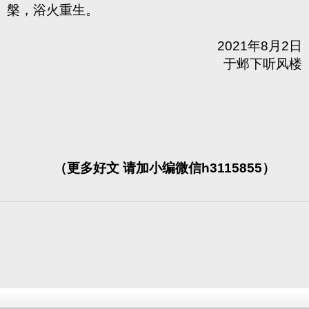
槃，浴火重生。
2021
年
8
月
2
日
于邺下听风楼
（更多好文 请加小编微信h3115855）