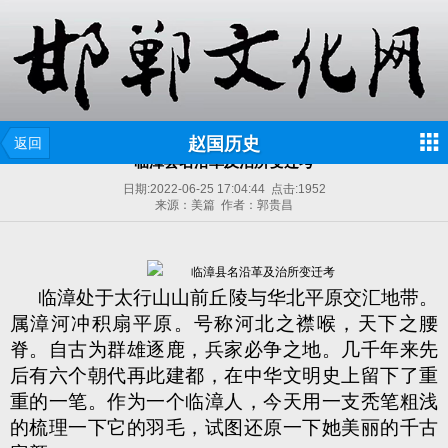
赵国历史
返回
临漳县名沿革及治所变迁考
日期:
2022-06-25 17:04:44
点击:
1952
来源：美篇 作者：郭贵昌
临漳处于太行山山前丘陵与华北平原交汇地带。
属漳河冲积扇平原。号称河北之襟喉，天下之腰
脊。自古为群雄逐鹿，兵家必争之地。几千年来先
后有六个朝代再此建都，在中华文明史上留下了重
重的一笔。作为一个临漳人，今天用一支秃笔粗浅
的梳理一下它的羽毛，试图还原一下她美丽的千古