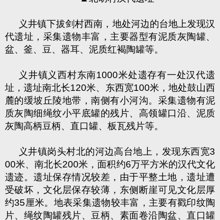
义井镇下拔剑村西南，地处河边的台地上发现汉
代遗址，采集遗物丰富，主要器型有泥质灰陶罐、
盆、釜、豆、器耳、泥质红褐陶罐等。
义井镇义西村东南
1000
米处遗存有一处汉代遗
址，遗址南北长
120
米、东西宽
100
米，地处鼓山西
麓的缓坡丘陵地带，南侧有小河沟。采集遗物有泥
质灰陶细绳纹小平底罐的残片、高领罐口沿、泥质
灰陶高柄豆柄、直口罐、板瓦残片等。
义井镇岗头村北的河边高台地上，发现东西宽
3
00
米、南北长
200
米，面积约
6
万平方米的汉代文化
遗迹。遗址保存情况较差，由于平整土地，遗址遭
受破坏，文化层保存较薄，东侧断崖可见文化层厚
约
35
厘米。地表采集遗物较丰富，主要有戳印纹陶
片、绳纹陶罐残片、豆柄、素面卷沿陶盆、直口罐