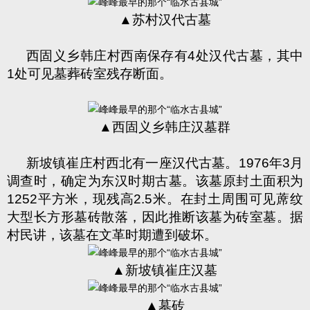
▲苏村汉代古墓
西固义乡韩庄村西南保存有
4
处汉代古墓，其中
1
处可见墓葬砖室残存断面。
▲西固义乡韩庄汉墓群
新坡镇崔庄村西北有一座汉代古墓。
1976
年
3
月
调查时，确定为东汉时期古墓。该墓原封土面积为
1252
平方米，现残高
2.5
米。在封土周围可见蓆纹
大型长方形墓砖散落，因此推断该墓为砖室墓。据
村民讲，该墓在文革时期遭到破坏。
▲新坡镇崔庄汉墓
▲墓砖