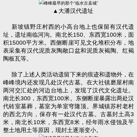
▲大潘汉代遗址
新坡镇野庄村西的小高台地上也保留有汉代遗
址，遗址南临河沟。南北长
150
、东西宽
100
米，面
积
15000
平方米。西侧断崖可见文化堆积分布，地
表采集有汉代泥质灰陶敞口盆和泥质灰褐陶、红褐
陶板瓦等。
除了上述人类活动遗留下来的痕迹和遗物外，在
峰峰境内还发现几处汉代古墓。在大社镇磨屋村南
两河交汇处的河边台地上，发现了汉代文化遗址。
南北长
300
，东西宽
100
米。东侧断崖暴露出两处汉
代砖室墓葬，墓室为单室穹隆顶。界城镇苏村老村
的西北方向，保存有一处汉代古墓。古墓封土高
3
米，南北长
10
米，东西宽
8
米，经年雨水侵蚀及平
整土地用土等原因，现封土逐渐变小。