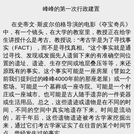
峰峰的第一次行政建置
在史蒂文·斯皮尔伯格导演的电影《夺宝奇兵》
中，有一个镜头，在大学的教室里，教授正在给学
生讲授什么是考古。教授说：“考古学是为了寻找事
实（
FACT
），而不是寻找真相。”这个事实就是通
过寻找、发现或发掘先人遗留下来的有准确空间位
置的遗址、遗迹、生存空间或地层叠压等等，来还
原既有的事实。这个事实可能是一座房屋（譬如之
前我们提到过的峰峰
4000
年前的那座老屋）或一个
窑场。可能是一个墓葬或一座寺院。可能是一个村
庄或一座城市。也可能是古人随手遗弃的一件瓷器
或生活用品。总之，这些遗迹或遗物是在不同的时
间，不同的空间中真实地遗存下来。时间是流动
的，若干年后，这些遗物遗迹被考古学家挖掘出
来，通过它们考古学家证实了在往昔的某个时间节
点，曾经发生过的事实。