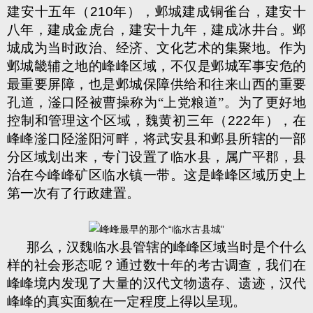
建安十五年（
210
年），邺城建成铜雀台，建安十
八年，建成金虎台，建安十九年，建成冰井台。邺
城成为当时政治、经济、文化艺术的集聚地。作为
邺城畿辅之地的峰峰区域，不仅是邺城军事安危的
最重要屏障，也是邺城保障供给和往来山西的重要
孔道，滏口陉被曹操称为“上党粮道”。为了更好地
控制和管理这个区域，魏黄初三年（
222
年），在
峰峰滏口陉滏阳河畔，将武安县和邺县所辖的一部
分区域划出来，专门设置了临水县，属广平郡，县
治在今峰峰矿区临水镇一带。这是峰峰区域历史上
第一次有了行政建置。
那么，汉魏临水县管辖的峰峰区域当时是个什么
样的社会形态呢？通过数十年的考古调查，我们在
峰峰境内发现了大量的汉代文物遗存、遗迹，汉代
峰峰的真实面貌在一定程度上得以呈现。