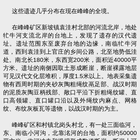
这些遗迹几乎分布在现在峰峰的全境。
在峰峰矿区新坡镇袁洼村北部的河流北岸，地处
牤牛河支流北岸的台地上，发现了遗存的汉代遗
址。遗址范围东至废弃台地的边缘，南临牤牛河
道，西到袁洼到上官庄的乡间公路，北至地势低洼
处。南北长
180
米，东西宽
200
米，面积近
40000
平
方米。遗址的南侧因取土形成断崖，断崖裸露地层
可见汉代文化层堆积，厚度
1.5
米以上。地表采集遗
物有西周时期的夹砂灰陶粗绳纹鬲足部、战汉时期
的泥质灰陶豆柄残部、敞口平沿下折粗绳纹罐、直
口高领罐、直口罐口沿以及外绳纹内麻点、网格
纹、布纹灰板瓦等遗物，以战汉时期的为主。
峰峰矿区和村镇北岗头村北，有一处三面临河，
东、南临小河沟，北靠洺河的台地，面积约
50000