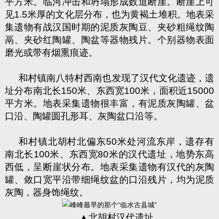
平方米。临河冲击和坍塌形成数道断崖。断崖上可
见
1.5
米厚的文化层分布，也为黄褐土堆积。地表采
集遗物有战汉国时期的泥质灰陶豆、夹砂粗绳纹陶
鬲、夹砂红陶罐、陶盆等器物残片。个别器物表面
磨光或带有烟熏痕迹。
和村镇南八特村西南也发现了汉代文化遗迹，遗
址分布南北长
150
米、东西宽
100
米，面积近
15000
平方米。地表采集遗物很丰富，有泥质灰陶罐、盆
口沿、陶罐圆孔形耳、灰陶盆口沿等。
和村镇北胡村北偏东
50
米处河流东岸，遗存有
南北长
100
米、东西宽
80
米的汉代遗址，地势东高
西低，呈断崖状分布。地表采集遗物有汉代的灰陶
罐、敛口宽平沿带细绳纹盆的口沿残片，均为泥质
灰陶，器身饰绳纹。
▲北胡村汉代遗址