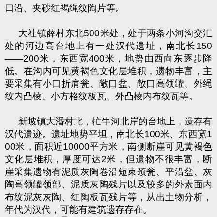
口沿、夹砂红褐绳纹陶片等。
大社镇薛村东北
500
米处，处于两条小河沟交汇
处的河边高台地上有一处汉代遗址，南北长
150
——
200
米，东西宽
400
米，地势由西向东逐步降
低。在沟内可见黄褐色文化层堆积，遗物丰富，主
要采集有小口折肩瓮、敞口盆、敞口高领罐、外绳
纹内凸棱、小方格纹板瓦、外凸棱内布纹瓦等。
新坡镇大潘村北，牤牛河北岸的台地上，遗存有
汉代遗迹。遗址地势平坦，南北长
100
米、东西宽
1
00
米，面积近
10000
平方米，南侧断崖可见黄褐色
文化层堆积，厚度可达
2
米，但遗物不很丰富，断
崖采集遗物有泥质灰陶卷沿短束颈瓮、平沿盆、灰
陶高领罐领部、泥质灰陶残片以及较多的外素面内
布纹泥灰灰陶、红陶板瓦残片等，从出土物分析，
年代为汉代，可能有建筑遗存存在。