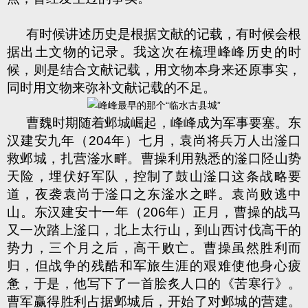
有时候讲述历史是根据文献的记载，有时候会根
据出土文物的记录。我这次在梳理峰峰历史的时
候，则是结合文献记载，用文物本身来还原事实，
同时用文物来弥补文献记载的不足。
曹魏时期随着邺城崛起，峰峰成为军事要塞。东
汉建安九年（
204
年）七月，袁尚将兵万人出滏口
救邺城，扎营滏水畔。曹操利用熟悉的滏口陉山势
天险，埋伏好军队，控制了鼓山滏口这条战略要
道，夜袭袁尚于滏口之东滏水之畔。袁尚败逃中
山。东汉建安十一年（
206
年）正月，曹操的战马
又一次踏上滏口，北上太行山，到山西讨伐高干的
势力，三个月之后，高干败亡。曹操虽然胜利而
归，但战争的残酷和军旅生涯的艰难使他身心疲
惫，于是，他写下了一首脍炙人口的《苦寒行》。
曹军赢得胜利占据邺城后，开始了对邺城的营建。