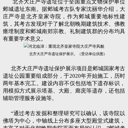
北齐大庄严寺遗址位于全国重点文物保护单位
邺城遗址东南。据邺城考古队专家沈丽华介绍，大
庄严寺是北齐皇家寺院，作为邺城重要地标性建
筑，其考古发现对于了解北朝晚期建筑技术、佛教
瘗埋制度和邺城南郊宗教、礼制建筑群的分布均具
有重要学术意义。
北齐大庄严寺遗址保护展示。（受访单位供图）
北齐大庄严寺遗址保护展示项目是邺城国家考古
遗址公园重要组成部分，于2020年开始施工，历时
两年基本完工。建设内容不仅包括地下遗存标识，
用模拟方式展示塔基、大殿、廊庑等遗存，还包括
辅助管理服务设施等。
“通过考古发掘和整理研究可以确认，该寺院以
佛塔为中心，中轴线上分布多座大型殿堂式建筑，