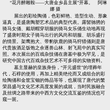
“花月醉雕鞍——大唐金乡县主展”开幕。 阿琳
娜 摄
展出的彩绘陶俑，色彩鲜艳、造型生动、形象
逼真，是盛唐陶塑艺术品的典型代表。露髻驰骋的
骑马女俑、戴胡帽穿胡服的骑马女乐俑生动地再现
了盛唐时期女子骑马出行的风尚和胡服、胡乐盛行
的情景。架鹰抱犬、带豹驮鹿的骑马狩猎俑则是唐
代贵族酒足饭饱之余逐兽山林、射飞苑中的真实写
照。本次展出的百戏杂技俑在唐墓中极为罕见，是
研究中国古代百戏杂技艺术不可多得的实物资料。
墓主显赫的皇族身份，“开元盛世”的埋葬年
代，石椁的使用，再加上精美绝伦而又成组合的彩
绘陶俑和金筐宝钿的饰品等等，也展现了唐代的繁
荣昌盛与文化艺术高度发展的成就，当时民族融合
及丝绸之路带来的中西方文化交流互鉴的情况也可
窥一斑。