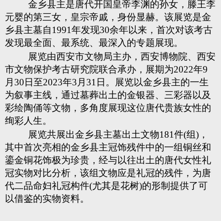
金乡县主是唐代开国皇帝李渊的孙女，滕王李
元婴的第三女，皇宗帝戚，身份显赫。该展览是金
乡县主墓自1991年发现30余年以来，首次对该考古
发现最全面、最系统、最深入的专题展现。
展览由西安市文物局主办，西安博物院、西安
市文物保护考古研究院联合承办，展期为2022年9
月30日至2023年3月31日。展览以金乡县主的一生
为叙事主线，通过墓葬出土的金银器、三彩器以及
彩绘陶俑等文物，多角度展现这位唐代贵族女性的
绚彩人生。
展览共展出金乡县主墓出土文物181件(组)，
其中首次亮相的金乡县主冠饰残件中的一组铜丝和
鎏金铜花饰极为珍贵，经与以往出土的唐代女性礼
冠实物对比分析，该组文物应是礼冠的残件，为唐
代二品命妇礼冠构件(尤其是花树)的形制提供了可
以借鉴的实物资料。