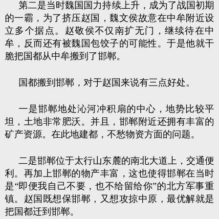
第二是当时魏国国力持续上升，成为了战国初期
的一霸，为了挤压赵国，魏文侯故意在中牟附近设
立多个据点。赵敬侯不仅南扩无门，继续待在中
牟，反而还有被魏国包饺子的可能性。于是他就干
脆把国都从中牟搬到了邯郸。
国都搬到邯郸，对于赵国来说有三点好处。
一是邯郸地处沁河冲积扇的中心，地势比较平
坦，土地非常肥沃。并且，邯郸附近还拥有丰富的
矿产资源。在此地建都，不愁物资方面的问题。
二是邯郸位于太行山东麓的南北大道上，交通便
利。再加上邯郸的物产丰富，这也使得邯郸在当时
是“即便我自己不要，也不给留给你”的北方军事重
镇。赵国既想保邯郸，又想攻掠中原，最优解就是
把国都迁到邯郸。