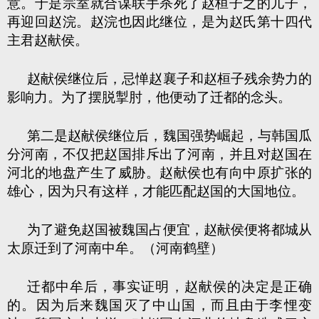
意。于是宗室就合谋联手杀死了赵桓子之的儿子，
再迎回赵浣。赵浣也因此继位，是为赵氏第十四代
主君赵献侯。
赵献侯继位后，忌惮赵襄子和赵桓子残余势力的
影响力。为了摆脱掣肘，他便动了迁都的念头。
第二是赵献侯继位后，魏国强势崛起，与韩国瓜
分河南，不仅把赵国排斥出了河南，并且对赵国在
河北的地盘产生了威胁。赵献侯也有向中原扩张的
雄心，因为只有这样，才能匹配赵国的大国地位。
为了避免赵国被魏国占便宜，赵献侯便将都城从
太原迁到了河南中牟。（河南鹤壁）
迁都中牟后，事实证明，赵献侯的决定是正确
的。因为后来魏国灭了中山国，而且由于李悝变