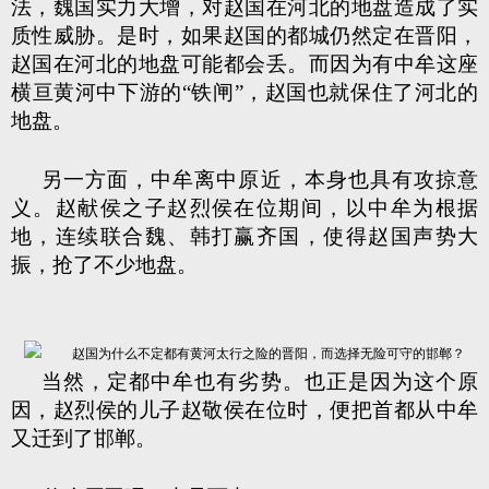
法，魏国实力大增，对赵国在河北的地盘造成了实
质性威胁。是时，如果赵国的都城仍然定在晋阳，
赵国在河北的地盘可能都会丢。而因为有中牟这座
横亘黄河中下游的“铁闸”，赵国也就保住了河北的
地盘。
另一方面，中牟离中原近，本身也具有攻掠意
义。赵献侯之子赵烈侯在位期间，以中牟为根据
地，连续联合魏、韩打赢齐国，使得赵国声势大
振，抢了不少地盘。
当然，定都中牟也有劣势。也正是因为这个原
因，赵烈侯的儿子赵敬侯在位时，便把首都从中牟
又迁到了邯郸。