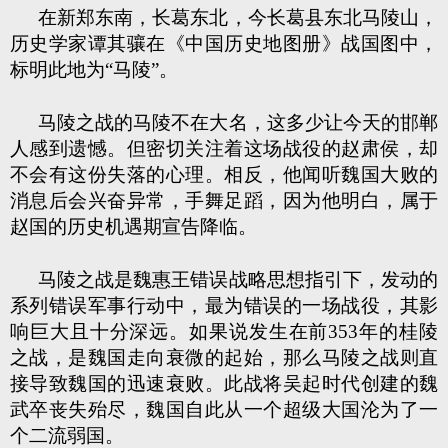
在新郑东南，长葛东北，今长葛县东北马陵山，
历史学家谭其骧在《中国历史地图册》战国图中，
标明此地为“马陵”。
马陵之战的马陵不在大名，这多少让今天的邯郸
人感到遗憾。但密切关注着这场战役的赵肃侯，却
不会有这份失落的心理。相反，他闻听魏国大败的
消息后会兴奋异常，手舞足蹈，因为他明白，属于
赵国的历史机遇期宣告降临。
马陵之战是魏惠王错误战略思想指引下，发动的
系列错误军事行动中，最为错误的一场战役，其影
响巨大且十分深远。如果说发生在前353年的桂陵
之战，是魏国走向衰微的起始，那么马陵之战则直
接导致魏国的迅速衰败。此战将吴起时代创建的魏
武卒丧失殆尽，魏国自此从一个超级大国沦为了一
个二流弱国。