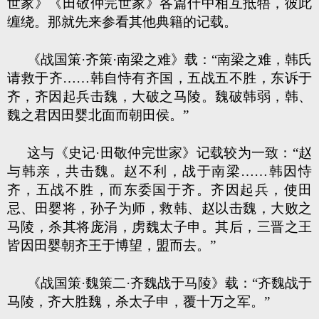
世家》《田敬仲完世家》各篇什中相互抵牾，彼此
缠绕。那就先来参看其他典籍的记载。
《战国策·齐策·南梁之难》载：“南梁之难，韩氏
请救于齐……韩自恃有齐国，五战五不胜，东诉于
齐，齐因起兵击魏，大破之马陵。魏破韩弱，韩、
魏之君因田婴北面而朝田侯。”
这与《史记·田敬仲完世家》记载较为一致：“赵
与韩亲，共击魏。赵不利，战于南梁……韩因恃
齐，五战不胜，而东委国于齐。齐因起兵，使田
忌、田婴将，孙子为师，救韩、赵以击魏，大败之
马陵，杀其将庞涓，虏魏太子申。其后，三晋之王
皆因田婴朝齐王于博望，盟而去。”
《战国策·魏策二·齐魏战于马陵》载：“齐魏战于
马陵，齐大胜魏，杀太子申，覆十万之军。”