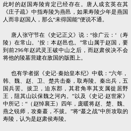
此时的赵国寿陵肯定已经存在。唐人成玄英在其
《庄子疏》中指寿陵为燕邑，如果寿陵少年是燕国
人而非赵国人，那么“未得国能”便说不通。
唐人张守节在《史记正义》说：“徐广云：‘（寿
陵）在常山。’按：本赵邑也。”常山属于赵国，要
到前296年赵武灵王破中山之后，而赵肃侯决不会
将他的陵墓营建在敌国的版图上。
也有学者据《史记·秦始皇本纪》中载：“六年，
韩、魏、赵、卫、楚共击秦，取寿陵。秦出兵，五
国兵罢。拔卫，迫东郡，其君角率其支属徙居野
王，阻其山以保魏之河内。”以及《史记·赵世家》
中所记：“（赵悼襄王）四年，庞暖将赵、楚、魏、
燕之锐师，攻秦蕞，不拔。”将“蕞之战”中所攻取的
寿陵，认为是赵肃侯寿陵。