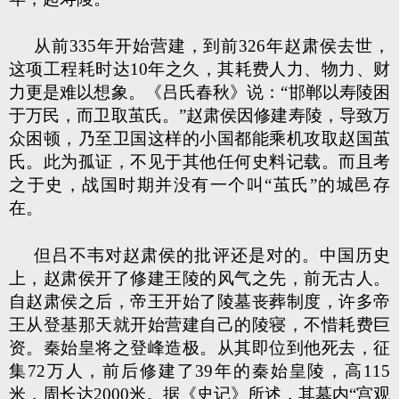
从前335年开始营建，到前326年赵肃侯去世，
这项工程耗时达10年之久，其耗费人力、物力、财
力更是难以想象。《吕氏春秋》说：“邯郸以寿陵困
于万民，而卫取茧氏。”赵肃侯因修建寿陵，导致万
众困顿，乃至卫国这样的小国都能乘机攻取赵国茧
氏。此为孤证，不见于其他任何史料记载。而且考
之于史，战国时期并没有一个叫“茧氏”的城邑存
在。
但吕不韦对赵肃侯的批评还是对的。中国历史
上，赵肃侯开了修建王陵的风气之先，前无古人。
自赵肃侯之后，帝王开始了陵墓丧葬制度，许多帝
王从登基那天就开始营建自己的陵寝，不惜耗费巨
资。秦始皇将之登峰造极。从其即位到他死去，征
集72万人，前后修建了39年的秦始皇陵，高115
米，周长达2000米。据《史记》所述，其墓内“宫观