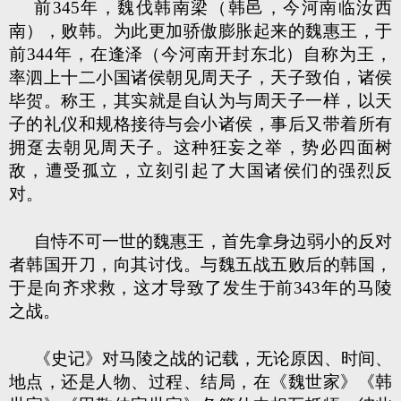
前345年，魏伐韩南梁（韩邑，今河南临汝西
南），败韩。为此更加骄傲膨胀起来的魏惠王，于
前344年，在逢泽（今河南开封东北）自称为王，
率泗上十二小国诸侯朝见周天子，天子致伯，诸侯
毕贺。称王，其实就是自认为与周天子一样，以天
子的礼仪和规格接待与会小诸侯，事后又带着所有
拥趸去朝见周天子。这种狂妄之举，势必四面树
敌，遭受孤立，立刻引起了大国诸侯们的强烈反
对。
自恃不可一世的魏惠王，首先拿身边弱小的反对
者韩国开刀，向其讨伐。与魏五战五败后的韩国，
于是向齐求救，这才导致了发生于前343年的马陵
之战。
《史记》对马陵之战的记载，无论原因、时间、
地点，还是人物、过程、结局，在《魏世家》《韩