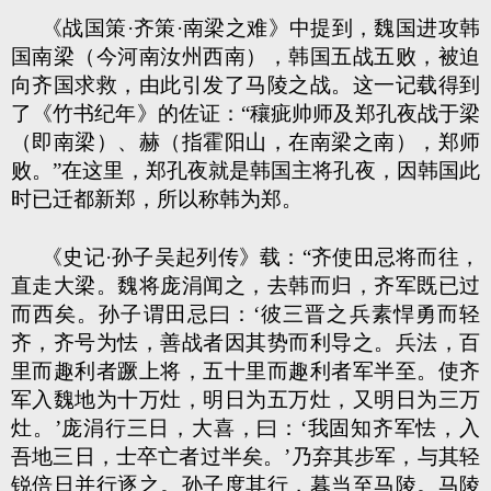
《战国策·齐策·南梁之难》中提到，魏国进攻韩
国南梁（今河南汝州西南），韩国五战五败，被迫
向齐国求救，由此引发了马陵之战。这一记载得到
了《竹书纪年》的佐证：“穰疵帅师及郑孔夜战于梁
（即南梁）、赫（指霍阳山，在南梁之南），郑师
败。”在这里，郑孔夜就是韩国主将孔夜，因韩国此
时已迁都新郑，所以称韩为郑。
《史记·孙子吴起列传》载：“齐使田忌将而往，
直走大梁。魏将庞涓闻之，去韩而归，齐军既已过
而西矣。孙子谓田忌曰：‘彼三晋之兵素悍勇而轻
齐，齐号为怯，善战者因其势而利导之。兵法，百
里而趣利者蹶上将，五十里而趣利者军半至。使齐
军入魏地为十万灶，明日为五万灶，又明日为三万
灶。’庞涓行三日，大喜，曰：‘我固知齐军怯，入
吾地三日，士卒亡者过半矣。’乃弃其步军，与其轻
锐倍日并行逐之。孙子度其行，暮当至马陵。马陵