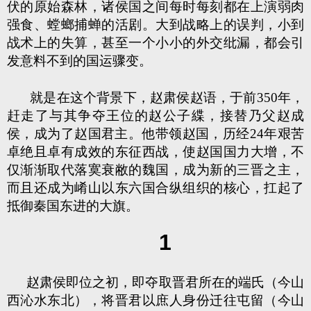
伏的原始森林，诸侯国之间每时每刻都在上演弱肉
强食、螳螂捕蝉的活剧。大到战略上的误判，小到
战术上的失算，甚至一个小小的外交纰漏，都会引
发意料不到的国运骤变。
就是在这个背景下，赵肃侯赵语，于前350年，
赶走了与其争夺王位的赵公子緤，接替乃父赵成
侯，成为了赵国君主。他带领赵国，历经24年艰苦
卓绝且卓有成效的东征西战，使赵国国力大增，不
仅渐渐取代落寞衰敝的魏国，成为新的三晋之主，
而且还成为崤山以东六国合纵组织的核心，扛起了
抵御秦国东进的大旗。
1
赵肃侯即位之初，即夺取晋君所在的端氏（今山
西沁水东北），将晋君以庶人身份迁往屯留（今山