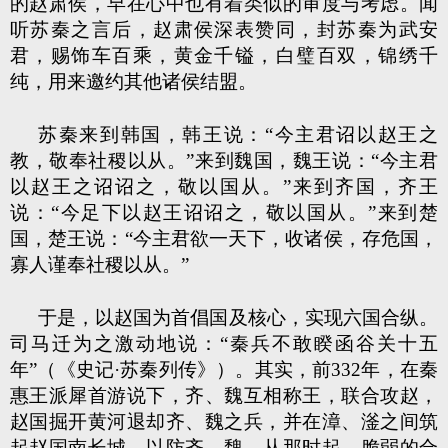
的赵肃侯，早在心中也有着类似的审度与考虑。闻
听苏秦之言后，赵肃侯深表赞同，封苏秦为武安
君，赐饰车百乘，黄金千镒，白璧百双，锦绣千
纯，用来邀约其他诸侯结盟。
苏秦来到韩国，韩王说：“今主君诏以赵王之
教，敬奉社稷以从。”来到魏国，魏王说：“今主君
以赵王之诏诏之，敬以国从。”来到齐国，齐王
说：“今足下以赵王诏诏之，敬以国从。”来到楚
国，楚王说：“今主君欲一天下，收诸侯，存危国，
寡人谨奉社稷以从。”
于是，以赵国为首倡国及核心，实现六国合纵。
司马迁为之激动地说：“秦兵不敢睽函谷关十五
年”（《史记·苏秦列传》）。其实，前332年，在秦
惠王派犀首游说下，齐、魏互相称王，联合攻赵，
赵国掘开黄河退却齐、魏之兵，并在漳、滏之间筑
起赵国南长城，以防齐、魏。从那时起，脆弱的合