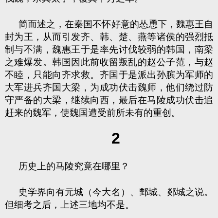
简而述之，在秦国不怀好意的怂恿下，魏惠王自
封为王，从而引发齐、韩、楚、燕等诸侯的强烈抵
制与不满，魏惠王于是率先讨伐较弱的韩国，南梁
之难爆发。韩国因此前收留叛乱的赵公子范，与赵
不睦，只能向齐求救。齐国于是派出孙膑为军师的
大军进兵齐国大梁，为成功伏击魏师，他们绕过防
守严备的大梁，继续向西，最后在马陵成功伏击追
赶来的魏军，使魏国遭受前所未有的重创。
2
历史上的马陵究竟在哪里？
史学界向有元城（今大名）、鄄城、郯城之说。
但细考之后，上述三地均不是。