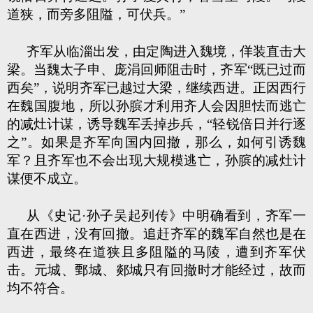
道狭，而旁多阻隘，可伏兵。”
齐军从临淄出发，由定陶进入魏境，佯装直击大
梁。当魏太子申、庞涓回师阻击时，齐军“既已过而
西矣”，说明齐军已越过大梁，继续西进。正因西行
在魏国腹地，所以孙膑才利用齐人会因胆怯而逃亡
的减灶计谋，诱导魏军丢掉步兵，“轻锐倍日并行逐
之”。如果是齐军向国内回撤，那么，如何引诱魏
军？且齐军也不会出现大规模逃亡，孙膑的减灶计
谋便不成立。
从《史记·孙子吴起列传》中明确看到，齐军一
直在西进，没有回撤。追赶齐军的魏军自然也是在
西进，最终在道狭且多阻隘的马陵，遭到齐军伏
击。元城、鄄城、郯城只有回撤时才能经过，故而
均不符合。