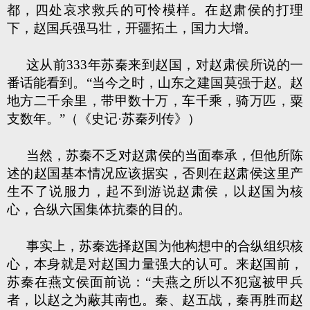
都，四处哀求救兵的可怜模样。在赵肃侯的打理
下，赵国兵强马壮，开疆拓土，国力大增。
这从前333年苏秦来到赵国，对赵肃侯所说的一
番话能看到。“当今之时，山东之建国莫强于赵。赵
地方二千余里，带甲数十万，车千乘，骑万匹，粟
支数年。”（《史记·苏秦列传》）
当然，苏秦不乏对赵肃侯的当面奉承，但他所陈
述的赵国基本情况应该据实，否则在赵肃侯这里产
生不了说服力，起不到游说赵肃侯，以赵国为核
心，合纵六国集体抗秦的目的。
事实上，苏秦选择赵国为他构想中的合纵组织核
心，本身就是对赵国力量强大的认可。来赵国前，
苏秦在燕文侯面前说：“夫燕之所以不犯寇被甲兵
者，以赵之为蔽其南也。秦、赵五战，秦再胜而赵