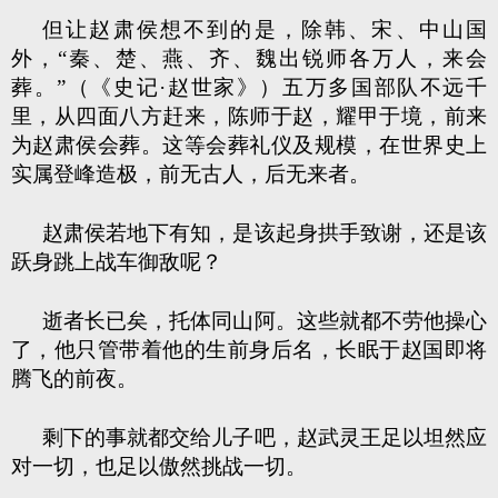
但让赵肃侯想不到的是，除韩、宋、中山国
外，“秦、楚、燕、齐、魏出锐师各万人，来会
葬。”（《史记·赵世家》）五万多国部队不远千
里，从四面八方赶来，陈师于赵，耀甲于境，前来
为赵肃侯会葬。这等会葬礼仪及规模，在世界史上
实属登峰造极，前无古人，后无来者。
赵肃侯若地下有知，是该起身拱手致谢，还是该
跃身跳上战车御敌呢？
逝者长已矣，托体同山阿。这些就都不劳他操心
了，他只管带着他的生前身后名，长眠于赵国即将
腾飞的前夜。
剩下的事就都交给儿子吧，赵武灵王足以坦然应
对一切，也足以傲然挑战一切。