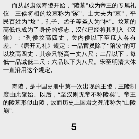
而从赵肃侯寿陵开始，“陵墓”成为帝王的专属礼
仪。王侯将相的坟墓称为“冢”、士大夫为“墓”，平
民百姓为“坟”，孔子、孟子等圣人为“林”。坟墓的
高低也成为了身份的标志，汉代已经将其列入《汉
律》：“列侯坟高四丈，关内侯以下至庶人各有
差。”《唐开元礼》规定：一品官员除了“陪陵”的可
以坟高四丈，其余只能高一丈八尺；二品以下，每
低一品减低二尺；六品以下为八尺。宋至明清大体
一直沿用这个规定。
寿陵，是中国史册中第一次出现的王陵，王陵制
度由此肇始。以后，“至汉则无帝不称陵矣”。帝王
的陵墓形似山陵，故而历史上国君之死讳称为“山陵
崩”。
5