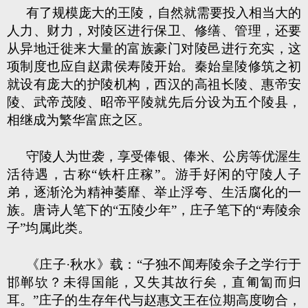
有了规模庞大的王陵，自然就需要投入相当大的
人力、财力，对陵区进行保卫、修缮、管理，还要
从异地迁徙来大量的富族豪门对陵邑进行充实，这
项制度也应自赵肃侯寿陵开始。秦始皇陵修筑之初
就设有庞大的护陵机构，西汉的高祖长陵、惠帝安
陵、武帝茂陵、昭帝平陵就先后分设为五个陵县，
相继成为繁华富庶之区。
守陵人为世袭，享受俸银、俸米、公房等优渥生
活待遇，古称“铁杆庄稼”。游手好闲的守陵人子
弟，逐渐沦为精神萎靡、举止浮夸、生活腐化的一
族。唐诗人笔下的“五陵少年”，庄子笔下的“寿陵余
子”均属此类。
《庄子·秋水》载：“子独不闻寿陵余子之学行于
邯郸欤？未得国能，又失其故行矣，直匍匐而归
耳。”庄子的生存年代与赵惠文王在位期高度吻合，