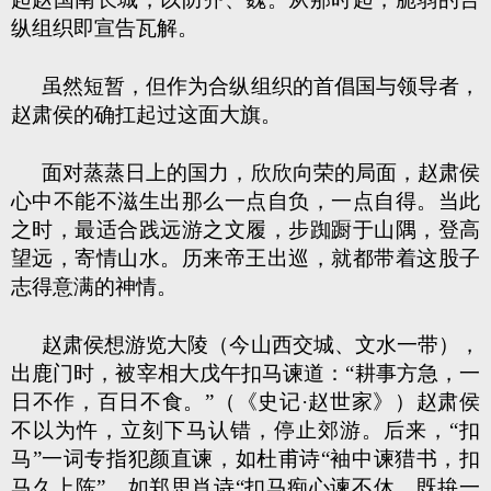
纵组织即宣告瓦解。
虽然短暂，但作为合纵组织的首倡国与领导者，
赵肃侯的确扛起过这面大旗。
面对蒸蒸日上的国力，欣欣向荣的局面，赵肃侯
心中不能不滋生出那么一点自负，一点自得。当此
之时，最适合践远游之文履，步踟蹰于山隅，登高
望远，寄情山水。历来帝王出巡，就都带着这股子
志得意满的神情。
赵肃侯想游览大陵（今山西交城、文水一带），
出鹿门时，被宰相大戊午扣马谏道：“耕事方急，一
日不作，百日不食。”（《史记·赵世家》）赵肃侯
不以为忤，立刻下马认错，停止郊游。后来，“扣
马”一词专指犯颜直谏，如杜甫诗“袖中谏猎书，扣
马久上陈”，如郑思肖诗“扣马痴心谏不休，既拚一