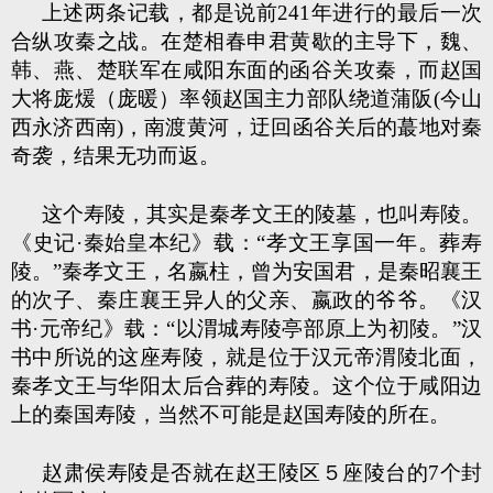
上述两条记载，都是说前241年进行的最后一次
合纵攻秦之战。在楚相春申君黄歇的主导下，魏、
韩、燕、楚联军在咸阳东面的函谷关攻秦，而赵国
大将庞煖（庞暖）率领赵国主力部队绕道蒲阪(今山
西永济西南)，南渡黄河，迂回函谷关后的蕞地对秦
奇袭，结果无功而返。
这个寿陵，其实是秦孝文王的陵墓，也叫寿陵。
《史记·秦始皇本纪》载：“孝文王享国一年。葬寿
陵。”秦孝文王，名嬴柱，曾为安国君，是秦昭襄王
的次子、秦庄襄王异人的父亲、嬴政的爷爷。《汉
书·元帝纪》载：“以渭城寿陵亭部原上为初陵。”汉
书中所说的这座寿陵，就是位于汉元帝渭陵北面，
秦孝文王与华阳太后合葬的寿陵。这个位于咸阳边
上的秦国寿陵，当然不可能是赵国寿陵的所在。
赵肃侯寿陵是否就在赵王陵区５座陵台的7个封