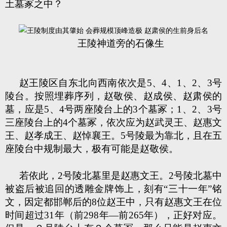
土墓冢之中？
王陵神道旁的石像生
赵王陵区自东北向西南依次是5、4、1、2、3号
陵台。按照埋葬序列，赵敬侯、赵成侯、赵肃侯的
墓，应是5、4号两座陵台上的3个墓冢；1、2、3号
三座陵台上的4个墓冢，依次应为赵武灵王、赵惠文
王、赵孝成王、赵悼襄王。5号陵最为靠北，且在五
座陵台中规制最大，极有可能是赵敬侯。
若依此，2号陵北墓里是赵惠文王。2号陵北墓中
被盗后被追回的透雕金牌饰上，刻有“三十一年”铭
文，因定都邯郸后的8位赵王中，只有赵惠文王在位
时间超过31年（前298年—前265年），正好对应。