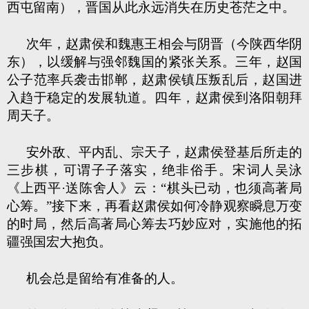
西屯留南），晋国从此永远消失在历史苍茫之中。
次年，赵肃侯和魏惠王相会与阴晋（今陕西华阴
东），以缓解与强邻魏国的紧张关系。三年，赵国
公子范率兵袭击邯郸，赵肃侯镇压叛乱后，赵国进
入趋于稳定的发展轨道。四年，赵肃侯到洛阳朝拜
周天子。
安外敌、平内乱、宗天子，赵肃侯登基后所走的
三步棋，可谓子子落实，绝非俗手。宋词人吴泳
《上西平·送陈舍人》云：“棋头已动，也须高著局
心筹。”接下来，再看赵肃侯如何冷静观察瞬息万变
的时局，然后高著局心筹去巧妙应对，实施他的拓
疆强国宏大抱负。
机会总是留给有准备的人。