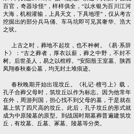
百官，奇器珍怪”，样样俱全，“以水银为百川江河
大海，机相灌输，上具天文，下具地理”，仅从考古
挖掘出的部分兵马俑、车马坑即可见其奢华、浩大
之状。
上古之时，葬地不起坟，也不种树。《易·系辞
卜》：“古之葬者，厚衣以薪，葬之中野，不封不
树。后世圣人，易之以棺椁。”安阳殷王室墓、陕西
凤翔春秋秦公墓，均无封土堆痕迹。
春秋晚期开始出现坟丘。《礼记·檀弓上》载，
孔子合葬父母时，筑坟丘以作为标志。因为他常年
在外，周游列国，担心找不到父母的墓，于是就在
墓上筑了四尺高的坟丘。此后，孔子坟丘的形式就
成为中原陵墓的原型。到战国时期墓葬普遍建筑坟
丘，有坟墓、丘墓、冢墓、陵墓等分类。