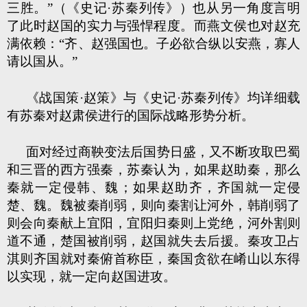
三胜。”（《史记·苏秦列传》）也从另一角度言明
了此时赵国的实力与强悍程度。而燕文侯也对赵充
满依赖：“齐、赵强国也。子必欲合纵以安燕，寡人
请以国从。”
《战国策·赵策》与《史记·苏秦列传》均详细载
有苏秦对赵肃侯进行的国际战略形势分析。
面对经过商鞅变法后国势日盛，又不断攻取巴蜀
和三晋的西方强秦，苏秦认为，如果赵助秦，那么
秦就一定侵韩、魏；如果赵助齐，齐国就一定侵
楚、魏。魏被秦削弱，则向秦割让河外，韩削弱了
则会向秦献上宜阳，宜阳归秦则上党绝，河外割则
道不通，楚国被削弱，赵国就失去后援。秦攻卫占
淇则齐国就对秦俯首称臣，秦国贪欲在崤山以东得
以实现，就一定向赵国进攻。