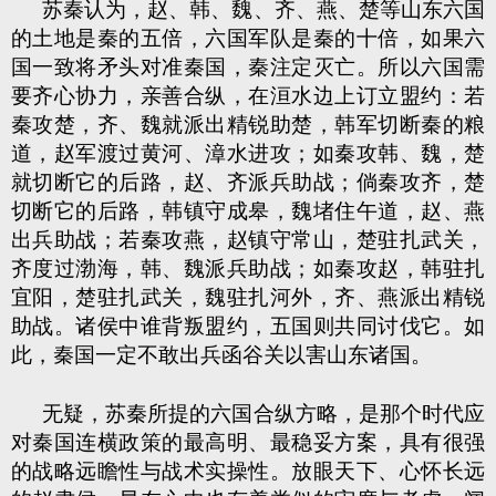
苏秦认为，赵、韩、魏、齐、燕、楚等山东六国
的土地是秦的五倍，六国军队是秦的十倍，如果六
国一致将矛头对准秦国，秦注定灭亡。所以六国需
要齐心协力，亲善合纵，在洹水边上订立盟约：若
秦攻楚，齐、魏就派出精锐助楚，韩军切断秦的粮
道，赵军渡过黄河、漳水进攻；如秦攻韩、魏，楚
就切断它的后路，赵、齐派兵助战；倘秦攻齐，楚
切断它的后路，韩镇守成皋，魏堵住午道，赵、燕
出兵助战；若秦攻燕，赵镇守常山，楚驻扎武关，
齐度过渤海，韩、魏派兵助战；如秦攻赵，韩驻扎
宜阳，楚驻扎武关，魏驻扎河外，齐、燕派出精锐
助战。诸侯中谁背叛盟约，五国则共同讨伐它。如
此，秦国一定不敢出兵函谷关以害山东诸国。
无疑，苏秦所提的六国合纵方略，是那个时代应
对秦国连横政策的最高明、最稳妥方案，具有很强
的战略远瞻性与战术实操性。放眼天下、心怀长远