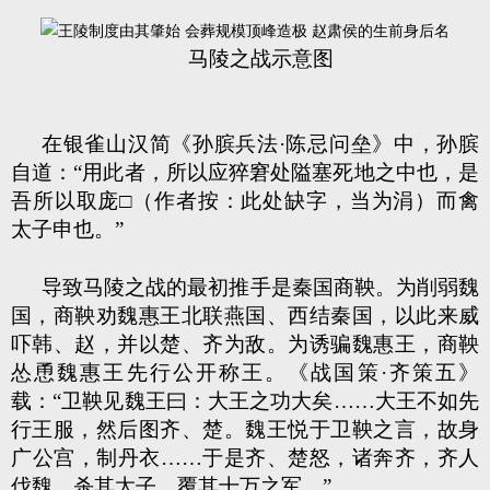
马陵之战示意图
在银雀山汉简《孙膑兵法·陈忌问垒》中，孙膑
自道：“用此者，所以应猝窘处隘塞死地之中也，是
吾所以取庞□（作者按：此处缺字，当为涓）而禽
太子申也。”
导致马陵之战的最初推手是秦国商鞅。为削弱魏
国，商鞅劝魏惠王北联燕国、西结秦国，以此来威
吓韩、赵，并以楚、齐为敌。为诱骗魏惠王，商鞅
怂恿魏惠王先行公开称王。《战国策·齐策五》
载：“卫鞅见魏王曰：大王之功大矣……大王不如先
行王服，然后图齐、楚。魏王悦于卫鞅之言，故身
广公宫，制丹衣……于是齐、楚怒，诸奔齐，齐人
伐魏，杀其太子，覆其十万之军。”