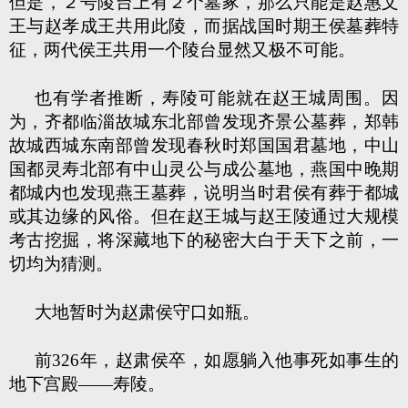
但是，２号陵台上有２个墓冢，那么只能是赵惠文
王与赵孝成王共用此陵，而据战国时期王侯墓葬特
征，两代侯王共用一个陵台显然又极不可能。
也有学者推断，寿陵可能就在赵王城周围。因
为，齐都临淄故城东北部曾发现齐景公墓葬，郑韩
故城西城东南部曾发现春秋时郑国国君墓地，中山
国都灵寿北部有中山灵公与成公墓地，燕国中晚期
都城内也发现燕王墓葬，说明当时君侯有葬于都城
或其边缘的风俗。但在赵王城与赵王陵通过大规模
考古挖掘，将深藏地下的秘密大白于天下之前，一
切均为猜测。
大地暂时为赵肃侯守口如瓶。
前326年，赵肃侯卒，如愿躺入他事死如事生的
地下宫殿——寿陵。