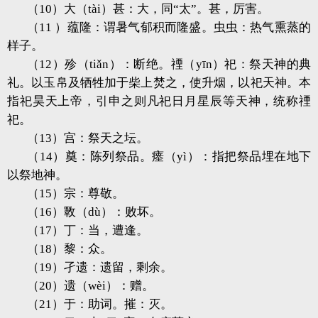
（10）大（tài）甚：大，同“太”。甚，厉害。
（11 ）蕴隆：谓暑气郁积而隆盛。虫虫：热气熏蒸的
样子。
（12）殄（tiǎn）：断绝。禋（yīn）祀：祭天神的典
礼。以玉帛及牺牲加于柴上焚之，使升烟，以祀天神。本
指祀昊天上帝，引申之则凡祀日月星辰等天神，统称禋
祀。
（13）宫：祭天之坛。
（14）奠：陈列祭品。瘗（yì）：指把祭品埋在地下
以祭地神。
（15）宗：尊敬。
（16）斁（dù）：败坏。
（17）丁：当，遭逢。
（18）黎：众。
（19）孑遗：遗留，剩余。
（20）遗（wèi）：赠。
（21）于：助词。摧：灭。