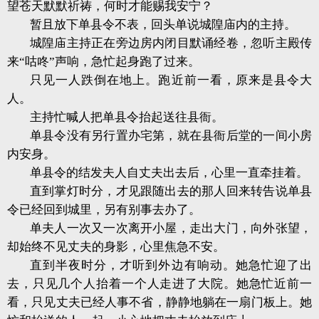
望苍天默默祈祷，何时才能赐我安宁？
暂且放下单县令不表，回头单说城隍庙内的主持。
城隍庙主持正在旁边房内闭目默诵经卷，忽听主殿传
来“咕咚”声响，急忙起身跑了过来。
只见一人跌倒在地上。跑近前一看，原来是县令大
人。
主持忙喊人把单县令抬起送往县衙。
单县令没有另行置办宅第，就在县衙后堂的一间小房
内安身。
单县令的结发夫人自丈夫出去后，心里一直牵挂着。
直到掌灯时分，才见跟随出去的那人回来转告说单县
令已经回到城里，另有别事去办了。
单夫人一次又一次离开小屋，走出大门，向外张望，
却始终不见丈夫的身影，心里焦急不安。
直到半夜时分，才听到外边有响动。她急忙迎了出
去，只见几个人抬着一个人走进了大院。她急忙近前一
看，只见丈夫已经人事不省，静静地躺在一扇门板上。她