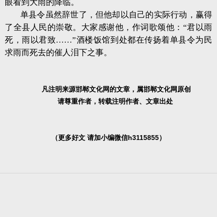
眼看到大雨的降临。
单县令虽然辞世了，但他却以自己的实际行动，赢得
了全县人民的崇敬。大家感谢他，作词歌颂他：“君以雨
死，雨以君致……”酒楼饭馆到处都在传扬着单县令为民
求雨而死去的催人泪下之事。
凡注明来源邯郸文化网的文章，属邯郸文化网原创
请尊重作者，转载注明作者、文章出处
（更多好文
请加小编微信
h3115855
）