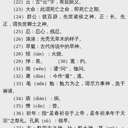
（22）云：古“云”字，有庇荫义。
（23）大命：此谓死亡之命，即死亡之期。
（24）群公：犹百辟，先世诸侯之神。正：长。先
正，谓先世卿士之神。
（25）忍：忍心，残忍。
（26）涤涤：光秃无草木的样子。
（27）旱魃：古代传说中的旱神。
（28）惔（tán）：火烧。
（29）惮：畏。 （30）熏：灼。
（31）闻（wèn）：通“问”， 恤问。
（32）遯（dùn）：今作“遁”，逃。
（33）黾（mǐn）勉：勉力为之，谓尽力事神，急于
祷请。
（34）瘨（diān）：病。
（35）憯（cǎn）：曾。
（36）祈年：指“孟春祈谷于上帝，孟冬祈来年于天
宗”之祭礼。孔夙（sù）：很早。