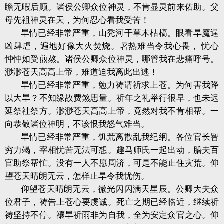
瞻无暇后顾。诸侯公卿众位神灵，不肯显灵前来佑助。父
母先祖神灵在天，为何忍心看我受苦！
旱情已经非常严重，山秃河干草木枯槁。眼看旱魔逞
凶肆虐，遍地好像大火焚烧。暑热难当令我心畏， 忧心
忡忡如受煎熬。诸侯公卿众位神灵，哪管我在悲痛呼号。
渺渺苍天高高上帝，难道迫我离此出逃！
旱情已经非常严重，勉力祷请祈求上苍。为何害我降
以大旱？不知缘故费煞思量。祈年之礼举行很早，也未迟
延祭社祭方。渺渺苍天高高上帝，竟然对我不肯相帮。一
向恭敬诸位神明，不该恨我怒气难当。
旱情已经非常严重，饥荒离散乱我纪纲。各位官长智
穷力竭，宰相忧苦无法可想。趣马师氏一起出动，膳夫百
官助祭帮忙。没有一人不愿周济，可是不能止住灾荒。仰
望苍天晴朗无云，怎样止旱令我忧伤。
仰望苍天晴朗无云，微光闪闪满天星辰。公卿大夫众
位君子，祷告上苍心要虔诚。死亡之期已经临近，继续祈
祷坚持不停。禳旱祈雨非为自我，全为安定众官之心。仰