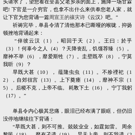
头请求了，望您看在全县父老乡亲的面上，施降一场甘霖
吧! 下官是一介穷官，也拿不出什么来供奉您老人家，就
让下官为您背诵一篇
周宣王的禳灾诗
《云汉》吧。”
祈祷完毕，单县令清了清他那本已嘶哑的喉咙，抑扬
顿挫地背诵起来：
“倬彼云汉（1），昭回于天（2）。王曰：於乎
（3）！何辜今之人（4）？天降丧乱，饥馑荐臻（5）。
靡神不举（6），靡爱斯牲（7）。圭壁既卒（8），宁莫
我听（9）？
旱既大甚（10）， 蕴隆虫虫（11）。不殄禋祀（1
2），自郊徂宫（13）。上下奠瘗（14），靡神不宗（1
5）。后稷不克，上帝不临。 耗斁下土（16）， 宁丁我躬
（17）。”
单县令内心极其悲痛，眼泪已经布满了眼眶，但仍旧
没停地继续往下背诵：
“旱既大甚，则不可推。兢兢业业，如霆如雷。 周余
黎民（18）， 靡有孑遗（19）。昊天上帝，则不我遗（2