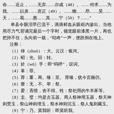
命……近止，……无弃……尔成（48）。……何求……为
我。……以戾……庶正（49）。……瞻……昂……昊……
天，……曷……惠……其……宁（50）？……”
单县令眼泪早已流干，滴滴鲜血从眼眶内渗出。当他
用尽力气背诵完最后一个字时，顿觉眼前漆黑一片，再也
把持不住，头向前一栽，“咕咚”一声，便跌倒在地上。
注释：
（1）倬（zhuó）：大。云汉：银河。
（2）昭：光。回：转。
（3）於（wū）乎：即“呜呼”，叹词。
（4）辜：罪。
（5）荐：重，再。臻：至。 荐臻，犹今言频仍。
（6）靡：无，不。举：祭。
（7）爱：吝惜，舍不得。牲：祭祀用的牛羊豕等。
（8）圭、璧：均是古玉器。周人祭神用玉器，祭天神
则焚玉，祭山神则埋玉，祭水神则沉玉，祭人鬼则藏玉。
（9）宁：乃。莫我听：即莫听我。