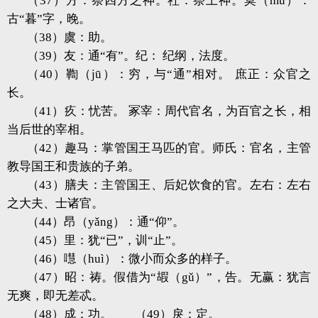
（37）方：祭四方之神。社：祭土神。莫（mù）：
古“暮”字，晚。
（38）虞：助。
（39）友：通“有”。纪： 纪纲，法度。
（40）鞫（jū）：穷，与“通”相对。 庶正：众官之
长。
（41）疚：忧苦。 冢宰：周代官名，为百官之长，相
当后世的宰相。
（42）趣马：掌管国王马匹的官。师氏：官名，主管
教导国王和贵族的子弟。
（43）膳夫：主管国王、后妃饮食的官。左右：左右
之大夫、士诸官。
（44）昂（yǎng）：通“仰”。
（45）里：犹“已”，训“止”。
（46）嚖（huì）：微小而众多的样子。
（47）昭：祷。假借为“嘏（gǔ）”，告。无赢：犹言
无爽，即无差忒。
（48）成：功。 （49）戾：定。