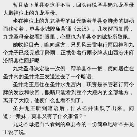
暂且放下单县令这里不表，回头再说圣井岗九龙圣母
大殿神位上的九龙圣母。
坐在神位上的九龙圣母的目光随着单县令脚步的挪动
而移动着，单县令城隍庙背诵《云汉》、几次醒而复昏，
九龙圣母全都看到眼里，心里也为单县令的诚挚所敬佩。
她收起目光，瞧向远方，只见风云雷电行雨四神和九
个龙子已经完成了降雨，正携带着行雨令牌从山西汾州府
汾阳县往回赶呢。
九龙圣母决定破一次例，帮单县令一把，便向居住在
圣井内的圣井龙王发送过去了一个暗语。
圣井龙王居住在圣井水龙宫内，职责是掌管着行雨令
牌的发放和收回，眼睛只能看到整个大殿内的全部地方，
离开了大殿，他便什么也看不到了。
圣井龙王听到暗语后，忙从圣井里跃了出来。问
道：“敷妹，莫非又有了什么事情？”
九龙圣母把自己看到的单县令的一切简单地给圣井龙
王说了说。