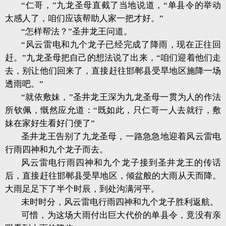
“仁哥，”九龙圣母直截了当地说道，“单县令的举动
太感人了，咱们应该帮助人家一把才好。”
“怎样帮法？”圣井龙王问道。
“风云雷电和九个龙子已经完成了降雨，现在正往回
赶。”九龙圣母把自己的想法说了出来，“咱们迎着他们走
去，别让他们回来了，直接赶往邯郸县受旱地区施降一场
透雨吧。”
“就依敷妹，”圣井龙王深为九龙圣母一贯为人的作法
所钦佩，慨然应允道：“既如此，只仁哥一人去就行，敷
妹在家好生看好门便了”
圣井龙王告别了九龙圣母，一路急急地迎着风云雷电
行雨四神和九个龙子而去。
风云雷电行雨四神和九个龙子接到圣井龙王的传话
后，直接赶往邯郸县受旱
地区，倾盆般的大雨从天而降。
大雨足足下了半个时辰，到处沟满河平。
未时时分，风云雷电行雨四神和九个龙子胜利返航。
可惜，为这场大雨付出巨大代价的单县令，竟没有亲