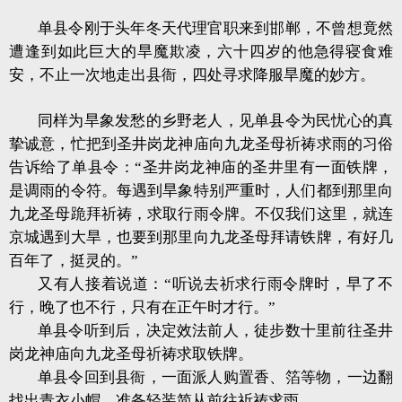
单县令刚于头年冬天代理官职来到邯郸，不曾想竟然
遭逢到如此巨大的旱魔欺凌，六十四岁的他急得寝食难
安，不止一次地走出县衙，四处寻求降服旱魔的妙方。
同样为旱象发愁的乡野老人，见单县令为民忧心的真
挚诚意，忙把到圣井岗龙神庙向九龙圣母祈祷求雨的习俗
告诉给了单县令：“圣井岗龙神庙的圣井里有一面铁牌，
是调雨的令符。每遇到旱象特别严重时，人们都到那里向
九龙圣母跪拜祈祷，求取行雨令牌。不仅我们这里，就连
京城遇到大旱，也要到那里向九龙圣母拜请铁牌，有好几
百年了，挺灵的。”
又有人接着说道：“听说去祈求行雨令牌时，早了不
行，晚了也不行，只有在正午时才行。”
单县令听到后，决定效法前人，徒步数十里前往圣井
岗龙神庙向九龙圣母祈祷求取铁牌。
单县令回到县衙，一面派人购置香、箔等物，一边翻
找出青衣小帽，准备轻装简从前往祈祷求雨。