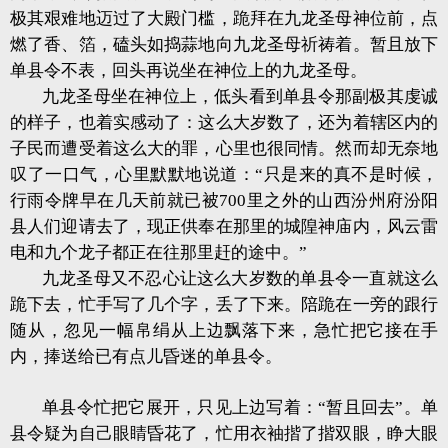
极其艰难地迈过了大殿门槛，跪拜在九龙圣母神位前，点
燃了香、箔，磕头如捣蒜地向九龙圣母祈祷着。
暂且放下
单县令不表，回头再说坐在神位上的九龙圣母。
九龙圣母坐在神位上，低头看到单县令那副极其虔诚
的样子，也着实感动了：这么大岁数了，还为着辖区内的
子民而遭受着这么大的罪，心里也很同情。然而却无奈地
叹了一口气，心里默默地说道：“只是来的真不是时候，
行雨令牌早在几天前就已被700里之外的山西汾州府汾阳
县人们迎请去了，现正供奉在那里的城隍神庙内，风云雷
电和九个龙子都正在往那里赶的途中。”
九龙圣母又不忍心让这么大岁数的单县令一直就这么
跪下去，忙手写了几个字，丢了下来。
陪跪在一旁的跟行
随从，忽见一幅帛绢从上边飘落下来，急忙把它接在手
内，捧送给已有点儿昏迷的单县令。
单县令忙把它展开，只见上边写着：“暂且回去”。
单
县令疑为自己眼睛昏花了，忙用衣袖揩了揩双眼，睁大眼