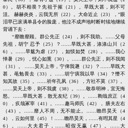
0）。胡不相畏？先祖于摧（21）。
旱既大甚，则不可
沮。 赫赫炎炎，云我无所（22）。大命近止（23），”
眼
泪早已滚满单县令的脸庞，他泣不成声地时断时续地继续
背诵下去：
“靡瞻靡顾。群公先正（24），则不我助。……父母
先祖，胡宁 忍予（25）？……
旱既大甚，涤涤山川（2
6）。……旱魃为虐（27），如惔如焚（28）。……我心
惮暑（29），忧心如熏（30）。……群公先正，则不我闻
（31）。 ……昊天上帝，宁俾我遯（32）？……
旱既大
甚， 黾勉畏去（33）。……胡宁瘨我以旱（34）？憯不
知其故（35）。……祈年孔夙（36），方社不莫（37）。
……昊天上帝，则不我虞（38）。……敬恭明神，宜无悔
怒。……
旱既大甚，散无友纪（39）。……鞫哉庶正（4
0），疚哉冢宰（41）。……趣马师氏（42）， 膳夫左右
（43）。……靡人不周，无不能止。……瞻昂昊天（4
4），云如何里（45）！……
瞻昂昊天，……有嘒其星（4
6）。……大夫君子，……昭假无赢（47）。……大