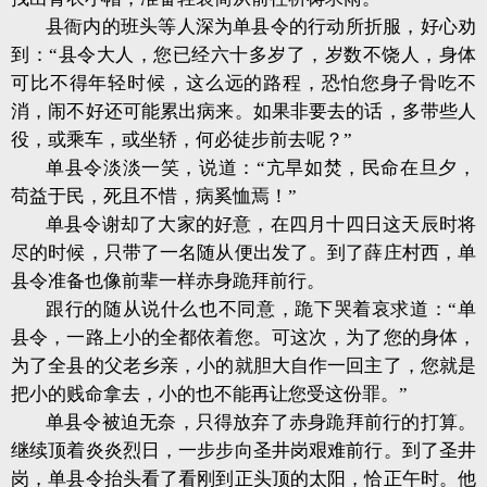
县衙内的班头等人深为单县令的行动所折服，好心劝
到：“县令大人，您已经六十多岁了，岁数不饶人，身体
可比不得年轻时候，这么远的路程，恐怕您身子骨吃不
消，闹不好还可能累出病来。如果非要去的话，多带些人
役，或乘车，或坐轿，何必徒步前去呢？”
单县令淡淡一笑，说道：“亢旱如焚，民命在旦夕，
苟益于民，死且不惜，病奚恤焉！”
单县令谢却了大家的好意，在四月十四日这天辰时将
尽的时候，只带了一名随从便出发了。
到了薛庄村西，单
县令准备也像前辈一样赤身跪拜前行。
跟行的随从说什么也不同意，跪下哭着哀求道：“单
县令，一路上小的全都依着您。可这次，为了您的身体，
为了全县的父老乡亲，小的就胆大自作一回主了，您就是
把小的贱命拿去，小的也不能再让您受这份罪。”
单县令被迫无奈，只得放弃了赤身跪拜前行的打算。
继续顶着炎炎烈日，一步步向圣井岗艰难前行。
到了圣井
岗，单县令抬头看了看刚到正头顶的太阳，恰正午时。
他