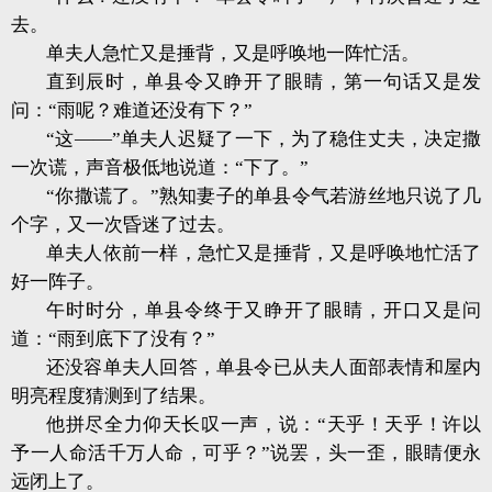
去。
单夫人急忙又是捶背，又是呼唤地一阵忙活。
直到辰时，单县令又睁开了眼睛，第一句话又是发
问：“雨呢？难道还没有下？”
“这——”单夫人迟疑了一下，为了稳住丈夫，决定撒
一次谎，声音极低地说道：“下了。”
“你撒谎了。”熟知妻子的单县令气若游丝地只说了几
个字，又一次昏迷了过去。
单夫人依前一样，急忙又是捶背，又是呼唤地忙活了
好一阵子。
午时时分，单县令终于又睁开了眼睛，开口又是问
道：“雨到底下了没有？”
还没容单夫人回答，单县令已从夫人面部表情和屋内
明亮程度猜测到了结
果。
他拼尽全力仰天长叹一声，说：“天乎！天乎！许以
予一人命活千万人命，
可乎？”说罢，头一歪，眼睛便永
远闭上了。