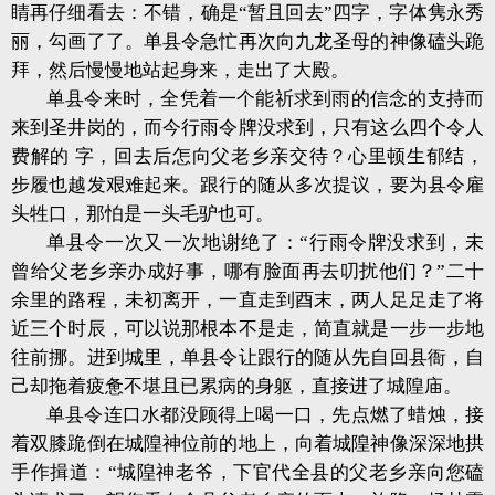
睛再仔细看去：不错，确是“暂且回去”四字，字体隽永秀
丽，勾画了了。
单县令急忙再次向九龙圣母的神像磕头跪
拜，然后慢慢地站起身来，走出了大殿。
单县令来时，全凭着一个能祈求到雨的信念的支持而
来到圣井岗的，而今行雨令牌没求到，只有这么四个令人
费解的 字，回去后怎向父老乡亲交待？心里顿生郁结，
步履也越发艰难起来。
跟行的随从多次提议，要为县令雇
头牲口，那怕是一头毛驴也可。
单县令一次又一次地谢绝了：“行雨令牌没求到，未
曾给父老乡亲办成好事，哪有脸面再去叨扰他们？”
二十
余里的路程，未初离开，一直走到酉末，两人足足走了将
近三个时辰，可以说那根本不是走，简直就是一步一步地
往前挪。
进到城里，单县令让跟行的随从先自回县衙，自
己却拖着疲惫不堪且已累病的身躯，直接进了城隍庙。
单县令连口水都没顾得上喝一口，先点燃了蜡烛，接
着双膝跪倒在城隍神位前的地上，向着城隍神像深深地拱
手作揖道：“城隍神老爷，下官代全县的父老乡亲向您磕