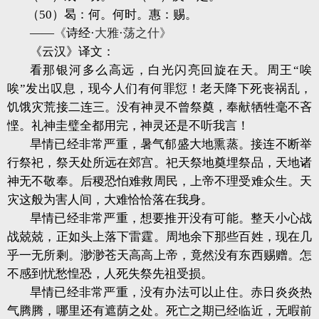
（50）曷：何。何时。惠：赐。
――
《
诗经·
大雅
·
荡之什》
《云汉》译文：
看那银河多么高远，白光闪亮回旋在天。周王“唉
唉”发出叹息，现今人们有何罪愆！老天降下死丧祸乱，
饥饿灾荒接二连三。没有神灵不曾祭奠，奉献牺牲毫不吝
悭。礼神圭璧全都用完，神灵还是不听我言！
旱情已经非常严重，暑气郁盛大地熏蒸。接连不断举
行祭祀，祭天处所远在郊宫。祀天祭地奠埋祭品，天地诸
神无不敬奉。后稷恐怕难救周民，上帝不理受难众生。天
灾这般为害人间，大难恰恰落在我身。
旱情已经非常严重，想要推开没有可能。整天小心战
战兢兢，正如头上落下雷霆。周地余下那些百姓，现在几
乎一无所剩。渺渺苍天高高上帝，竟然没有东西赐赠。怎
不感到忧愁惶恐，人死失祭先祖受损。
旱情已经非常严重，没有办法可以止住。赤日炎炎热
气腾腾，哪里还有遮荫之处。死亡之期已经临近，无暇前