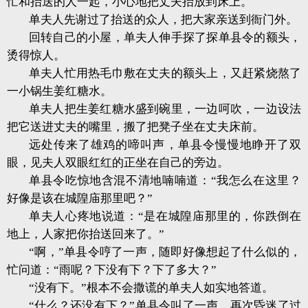
忙和抬送的人一起，小心地把丈夫抬放到床上。
单夫人先谢过了抬送的众人，把大家亲送到衙门外。
回转自己的小屋，单夫人伸手探了探单县令的额头，
烫得惊人。
单夫人忙用热毛巾敷在丈夫的额头上，又赶紧烧熬了
一小锅生姜红糖水。
单夫人把生姜红糖水盛到碗里，一边呵吹，一边设法
把它送进丈夫的嘴里，搬了把凳子坐在丈夫床前。
远处传来了雄鸡的啼叫声，单县令慢慢地睁开了双
眼，见夫人双眼红红的正坐在自己的旁边。
单县令吃惊地含混不清地喃喃道：“我怎么在这里？
好像是该在城隍庙那里吧？”
单夫人心疼地说道：“是在城隍庙那里的，你跌倒在
地上，人家把你抬送回来了。”
“啊，”单县令哼了一声，随即好像想起了什么似的，
忙问道：“雨呢？下没有下？下了多大？”
“没有下。”根本不会撒谎的单夫人如实地答道。
“什么？还没有下？”单县令叫了一声，再次昏迷了过