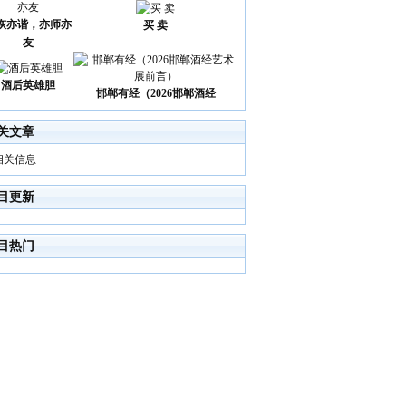
诙亦谐，亦师亦
买 卖
友
酒后英雄胆
邯郸有经（2026邯郸酒经
关文章
相关信息
目更新
目热门