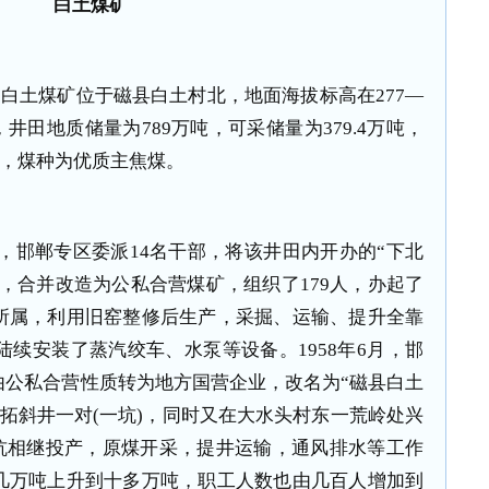
白土煤矿
白土煤矿位于磁县白土村北，地面海拔标高在277—
，井田地质储量为789万吨，可采储量为379.4万吨，
层，煤种为优质主焦煤。
中，邯郸专区委派14名干部，将该井田内开办的“下北
窑，合并改造为公私合营煤矿，组织了179人，办起了
所属，利用旧窑整修后生产，采掘、运输、提升全靠
陆续安装了蒸汽绞车、水泵等设备。1958年6月，邯
由公私合营性质转为地方国营企业，改名为“磁县白土
开拓斜井一对(一坑)，同时又在大水头村东一荒岭处兴
、二坑相继投产，原煤开采，提井运输，通风排水等工作
几万吨上升到十多万吨，职工人数也由几百人增加到