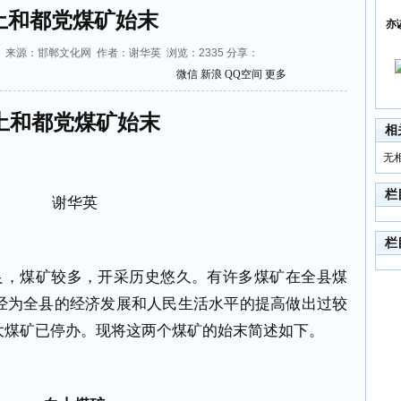
土和都党煤矿始末
亦
33:14 来源：邯郸文化网 作者：谢华英 浏览：
2335
分享：
微信
新浪
QQ空间
更多
土和都党煤矿始末
相
无
栏
谢华英
栏
良，煤矿较多，开采历史悠久。有许多煤矿在全县煤
经为全县的经济发展和人民生活水平的提高做出过较
大煤矿已停办。现将这两个煤矿的始末简述如下。