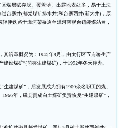
矿区煤层赋存浅、覆盖薄、出露地表处多，易于土法
过台寨井(都党煤矿排水井)和台寨西井(新大井)，原
筑轻便铁路于漳河架桥通至漳河南观台镇装煤站台，
，其沿革概况为：1945年9月，由太行区五专署生产
建设煤矿”(简称生建煤矿)，于1952年冬天停办。
复“生建煤矿”，后发展成为拥有1900余名职工的煤、
。1966年，磁县责成白土煤矿负责恢复“生建煤矿”，
委批准扩建磁县都党煤矿，同年5月破土新建西斜井(二