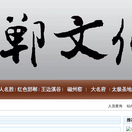
人名胜
红色邯郸
王边溪谷
磁州窑
大名府
太极圣地
人员查询
站
推