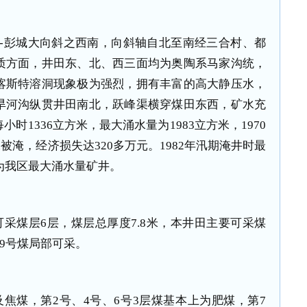
---彭城大向斜之西南，向斜轴自北至南经三合村、都
质方面，井田东、北、西三面均为奥陶系马家沟统，
喀斯特溶洞现象极为强烈，拥有丰富的高大静压水，
旱河沟纵贯井田南北，跃峰渠横穿煤田东西，矿水充
时1336立方米，最大涌水量为1983立方米，1970
出水被淹，经济损失达320多万元。1982年汛期淹井时最
，为我区最大涌水量矿井。
可采煤层6层，煤层总厚度7.8米，本井田主要可采煤
、9号煤局部可采。
焦煤，第2号、4号、6号3层煤基本上为肥煤，第7