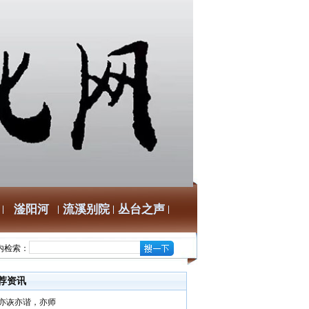
滏阳河
流溪别院
丛台之声
内检索：
荐资讯