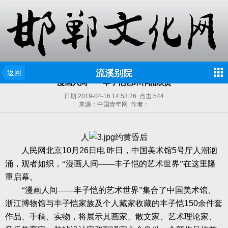
流溪别院
返回
漫画人间——丰子恺艺术作品欣赏
日期:
2019-04-16 14:53:26
点击:
544
来源：中国青年网 作者：
人
约黄昏后
人民网北京
10
月
26
日电
昨日，中国美术馆
5
号厅人潮汹
涌，观者如织，“漫画人间——丰子恺的艺术世界”在这里隆
重启幕。
“漫画人间——丰子恺的艺术世界”集合了中国美术馆、
浙江博物馆与丰子恺家族及个人藏家收藏的丰子恺
150
余件套
作品、手稿、实物，将展示其画家、散文家、艺术理论家、