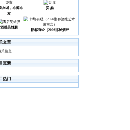
诙亦谐，亦师亦
买 卖
友
酒后英雄胆
邯郸有经（2026邯郸酒经
关文章
相关信息
目更新
目热门