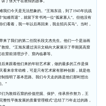
，讲了张大千在敦煌的故事。
难我们今天是无法想象的。”王旭东说，到了1945年抗战
“知难而退”，就留下常书鸿一位“孤家寡人”。但他没有
你们看着，我一年以后再回来，我去招兵买马”。当时，
还带来了我们的第二任院长段文杰先生。他们一个是油画
了敦煌。”王旭东通过演示文稿向大家展示了早期莫高窟
们在窟前清理沙子、窟内临摹等。
后来跟着他们来的年轻艺术家，做的最多的工作是保
今天看来非常幼稚，可是只有艺术家有那种创新，就是他
控制指明了基本思路。我们今天走的路是他们那时想出
。”
们为敦煌石窟的价值挖掘、保护、传承所作努力，王
值完整性平衡发展的质量管理模式”总结了75年走过的路，