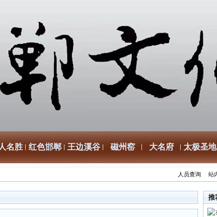
人名胜
红色邯郸
王边溪谷
磁州窑
大名府
太极圣地
人员查询
站
推