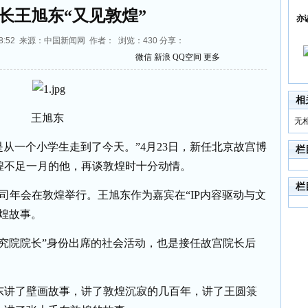
长王旭东“又见敦煌”
亦
15:28:52 来源：中国新闻网 作者： 浏览：
430
分享：
微信
新浪
QQ空间
更多
相
王旭东
无
是从一个小学生走到了今天。”4月23日，新任北京故宫博
栏
煌不足一月的他，再谈敦煌时十分动情。
栏
国绿公司年会在敦煌举行。王旭东作为嘉宾在“IP内容驱动与文
煌故事。
研究院院长”身份出席的社会活动，也是接任故宫院长后
旭东讲了壁画故事，讲了敦煌沉寂的几百年，讲了王圆箓