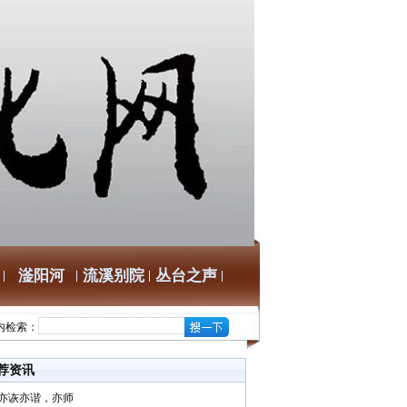
滏阳河
流溪别院
丛台之声
内检索：
荐资讯