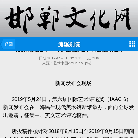
流溪别院
返回
用批评激荡艺术——第六届国际艺术评论奖启动征稿
日期:
2019-05-30 13:52:23
点击:
439
来源：艺术中国ArtChina 作者：
新闻发布会现场
2019
年
5
月
24
日，第六届国际艺术评论奖（
IAAC 6
）
新闻发布会在上海民生现代美术馆新馆举办，面向全球发
出邀请，征集中、英文艺术评论稿件。
所投稿件须针对
2018
年
9
月
15
日至
2019
年
9
月
15
日期间