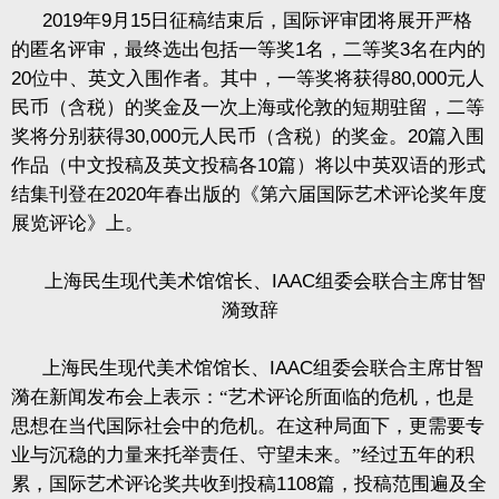
2019
年
9
月
15
日征稿结束后，国际评审团将展开严格
的匿名评审，最终选出包括一等奖
1
名，二等奖
3
名在内的
20
位中、英文入围作者。其中，一等奖将获得
80,000
元人
民币（含税）的奖金及一次上海或伦敦的短期驻留，二等
奖将分别获得
30,000
元人民币（含税）的奖金。
20
篇入围
作品（中文投稿及英文投稿各
10
篇）将以中英双语的形式
结集刊登在
2020
年春出版的《第六届国际艺术评论奖年度
展览评论》上。
上海民生现代美术馆馆长、
IAAC
组委会联合主席甘智
漪致辞
上海民生现代美术馆馆长、
IAAC
组委会联合主席甘智
漪在新闻发布会上表示：“艺术评论所面临的危机，也是
思想在当代国际社会中的危机。在这种局面下，更需要专
业与沉稳的力量来托举责任、守望未来。”经过五年的积
累，国际艺术评论奖共收到投稿
1108
篇，投稿范围遍及全