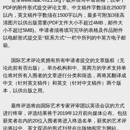
登录
www.iaac-m21.org
下载并填写申请表格，以单个
PDF
的附件形式提交评论文章。中文稿件字数须在
2500
字
以内，英文稿件字数须在
1500
字以内，最多可附加
3
张高
清图片以供出版需要
(PDF
文件大小不超过
4MB
，邮件大
小不超过
5MB)
。申请者须将填写完毕的表格及作品附件
以电邮形式提交至“联系方式”一栏中所列的中英方电子邮
箱。
国际艺术评论奖拥有所有申请者提交的文章版权（无
论此前有否出版）。举办机构和中、英两方的学术支持单
位将对所有入围者的文章进行分类和筛选，再将其翻译成
中文（针对英文稿件）和英文（针对中文稿件）两个版
本，以供出版之用。
最终评选将由国际艺术专家评审团以英语会议的方式
进行终审，评选结果将于
2019
年
12
月前向媒体公布。包括
获奖者在内的
20
位入围者将进入终选名单，获奖的艺术评
论将以中、英文双语的形式刊登在出版物和官方网站。