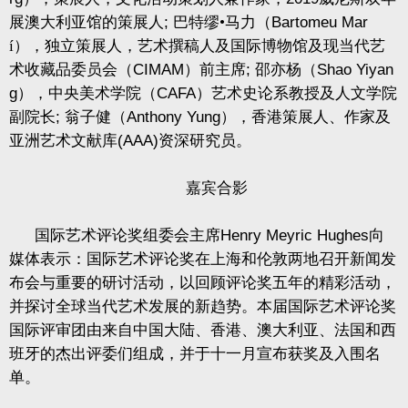
展澳大利亚馆的策展人
;
巴特缪•马力（
Bartomeu Mar
í），独立策展人，艺术撰稿人及国际博物馆及现当代艺
术收藏品委员会（
CIMAM
）前主席
;
邵亦杨（
Shao Yiyan
g
），中央美术学院（
CAFA
）艺术史论系教授及人文学院
副院长
;
翁子健（
Anthony Yung
），香港策展人、作家及
亚洲艺术文献库
(AAA)
资深研究员。
嘉宾合影
国际艺术评论奖组委会主席
Henry Meyric Hughes
向
媒体表示：国际艺术评论奖在上海和伦敦两地召开新闻发
布会与重要的研讨活动，以回顾评论奖五年的精彩活动，
并探讨全球当代艺术发展的新趋势。本届国际艺术评论奖
国际评审团由来自中国大陆、香港、澳大利亚、法国和西
班牙的杰出评委们组成，并于十一月宣布获奖及入围名
单。