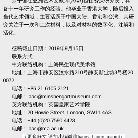
翁子健在亚洲艺术文献库
(AAA)
担任资深研究员，具
备十一年研究工作的经验。他毕业于香港大学，随后投入
当代艺术领域，主要活跃于中国大陆、香港和台湾。其研
究关注于一次和二次材料，以及对材料的数字化、注解和
活化。
征稿截止日期：
2019
年
9
月
15
日
联系方式
中方联络机构：上海民生现代美术馆
地址：上海市静安区汶水路
210
号静安新业坊
3
号楼
20
0072
电话：
+86 21-6105 2121
电邮：
iaac@minshengartmuseum.com
英方联络机构：英国皇家艺术学院
地址：
20 Howie Street, London, SW11 4AS
电话：
+44 (0)20 7590 4423
电邮：
iaac@rca.ac.uk
（更多好文 请加小编微信happy_happy_maomi）