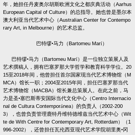
年，她担任丹麦奥尔胡斯欧洲文化之都庆典活动（
Aarhus
European Capital of Culture
）的总指导。她也曾是墨尔本
澳大利亚当代艺术中心（
Australian Center for Contempo
rary Art, in Melbourne
）的艺术总监。
巴特缪•马力（
Bartomeu Mar
í）
巴特缪•马力（
Bartomeu Mar
í）是一位独立策展人及
艺术撰稿人，拥有巴塞罗那大学哲学和教育科学学位。
20
15
至
2018
年间，他曾担任首尔国家现当代艺术博物馆（
M
MCA
）馆长一职；
2004
至
2015
年间，担任巴塞罗那当代
艺术博物馆（
MACBA
）馆长兼总策展人。在此之前，马
力是圣•塞巴斯蒂安国际当代文化中心（
Centro Internacio
nal de Cultura Contempor
á
nea
）的负责人（
2002-200
3
），也曾负责管理鹿特丹维特德维兹当代艺术中心（
Wit
te de With Centre for Contemporary Art, Rotterdam
）（
1
996-2002
），还曾担任瓦伦西亚现代艺术学院胡里奥•冈