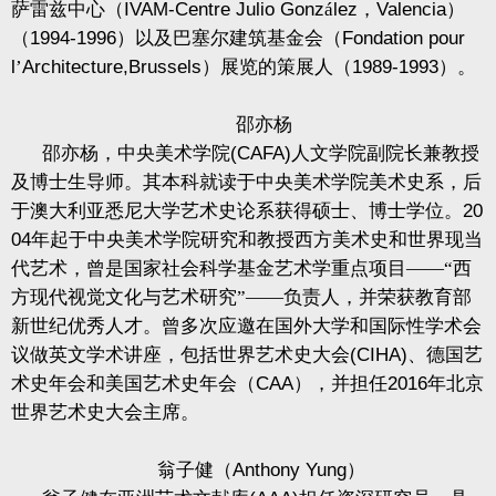
萨雷兹中心（
IVAM-Centre Julio Gonz
á
lez
，
Valencia
）
（
1994-1996
）以及巴塞尔建筑基金会（
Fondation pour
l
’
Architecture,Brussels
）展览的策展人（
1989-1993
）。
邵亦杨
邵亦杨，中央美术学院
(CAFA)
人文学院副院长兼教授
及博士生导师。其本科就读于中央美术学院美术史系，后
于澳大利亚悉尼大学艺术史论系获得硕士、博士学位。
20
04
年起于中央美术学院研究和教授西方美术史和世界现当
代艺术，曾是国家社会科学基金艺术学重点项目——“西
方现代视觉文化与艺术研究”——负责人，并荣获教育部
新世纪优秀人才。曾多次应邀在国外大学和国际性学术会
议做英文学术讲座，包括世界艺术史大会
(CIHA)
、德国艺
术史年会和美国艺术史年会（
CAA
），并担任
2016
年北京
世界艺术史大会主席。
翁子健（
Anthony Yung
）