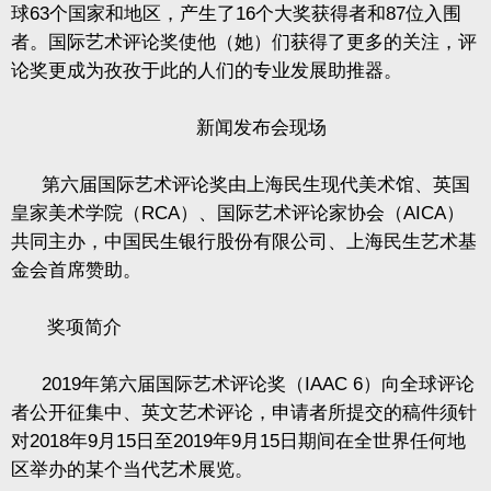
球
63
个国家和地区，产生了
16
个大奖获得者和
87
位入围
者。国际艺术评论奖使他（她）们获得了更多的关注，评
论奖更成为孜孜于此的人们的专业发展助推器。
新闻发布会现场
第六届国际艺术评论奖由上海民生现代美术馆、英国
皇家美术学院（
RCA
）、国际艺术评论家协会（
AICA
）
共同主办，中国民生银行股份有限公司、上海民生艺术基
金会首席赞助。
奖项简介
2019
年第六届国际艺术评论奖（
IAAC 6
）向全球评论
者公开征集中、英文艺术评论，申请者所提交的稿件须针
对
2018
年
9
月
15
日至
2019
年
9
月
15
日期间在全世界任何地
区举办的某个当代艺术展览。