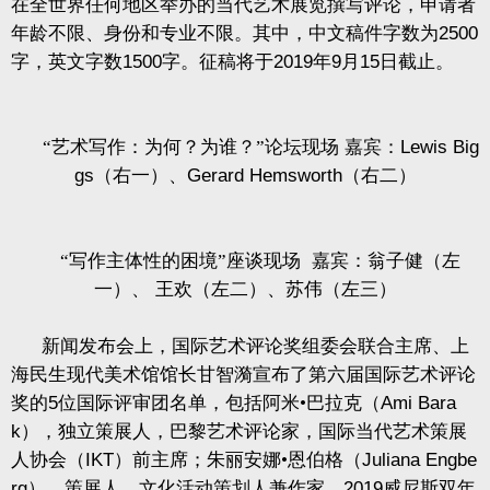
在全世界任何地区举办的当代艺术展览撰写评论，申请者
年龄不限、身份和专业不限。其中，中文稿件字数为
2500
字，英文字数
1500
字。征稿将于
2019
年
9
月
15
日截止。
“艺术写作：为何？为谁？”论坛现场
嘉宾：
Lewis Big
gs
（右一）、
Gerard Hemsworth
（右二）
“写作主体性的困境”座谈现场
嘉宾：翁子健（左
一）、
王欢（左二）、苏伟（左三）
新闻发布会上，国际艺术评论奖组委会联合主席、上
海民生现代美术馆馆长甘智漪宣布了第六届国际艺术评论
奖的
5
位国际评审团名单，包括阿米•巴拉克（
Ami Bara
k
），独立策展人，巴黎艺术评论家，国际当代艺术策展
人协会（
IKT
）前主席；朱丽安娜•恩伯格（
Juliana Engbe
rg
），策展人，文化活动策划人兼作家，
2019
威尼斯双年