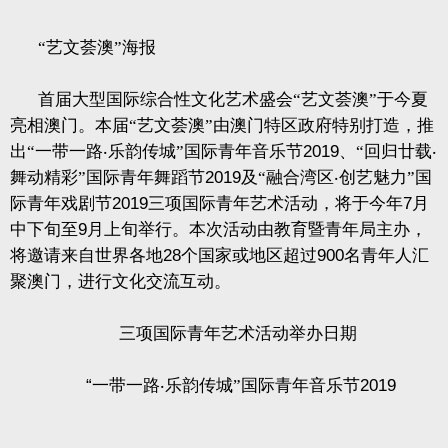
“艺文荟澳”海报
首届大型国际综合性文化艺术盛会“艺文荟澳”于今夏
亮相澳门。本届“艺文荟澳”由澳门特区政府特别打造，推
出“一带一路
‧
乐韵传城”国际青年音乐节
2019
、“回归廿载
‧
舞动精彩”国际青年舞蹈节
2019
及“融合湾区
‧
创艺魅力”国
际青年戏剧节
2019
三项国际青年艺术活动，将于今年
7
月
中下旬至
9
月上旬举行。本次活动由教育暨青年局主办，
将邀请来自世界各地
28
个国家或地区超过
900
名青年人汇
聚澳门，进行文化交流互动。
三项国际青年艺术活动举办日期
“
一带一路
‧
乐韵传城”国际青年音乐节
2019