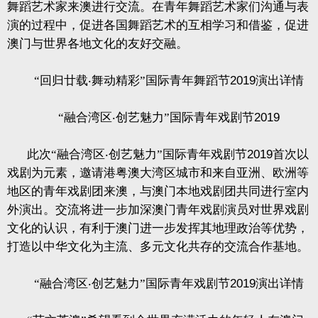
舞蹈艺术家来澳进行交流。在青年舞蹈艺术家们沟通与表
演的过程中，促进各国舞蹈艺术的互相学习和借鉴，促进
澳门与世界各地文化的友好交融。
“回归廿载
‧
舞动精彩”国际青年舞蹈节
2019
演出详情
“融合湾区
‧
创艺魅力”国际青年戏剧节
2019
此次“融合湾区
‧
创艺魅力”国际青年戏剧节
2019
首次以
戏剧为元素，邀请港粤澳大湾区城市和来自亚洲、欧洲等
地区的青年戏剧团来澳，与澳门本地戏剧团共同进行室内
外演出。交流将进一步加深澳门青年戏剧演员对世界戏剧
文化的认识，有利于澳门进一步发挥其地理政治等优势，
打造以中华文化为主流、多元文化共存的交流合作基地。
“融合湾区
‧
创艺魅力”国际青年戏剧节
2019
演出详情