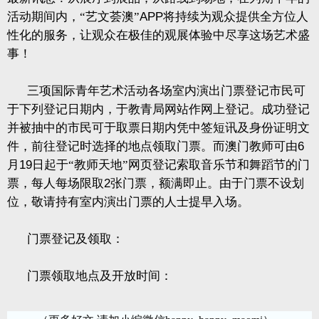
活动期间内，“艺文荟澳”
APP
将持续为观众提供全方位人
性化的服务，让观众在极佳的观展体验中尽享这场艺术盛
事！
三项国际青年艺术活动各场室内演出门票登记市民可
于下列登记日期内，于教青局网站作网上登记。成功登记
并被抽中的市民可于取票日期内凭中签短讯及身份证明文
件，前往登记时选择的地点领取门票。而澳门教师可由
6
月
19
日起于“教师天地”网页登记索取音乐节和舞蹈节的门
票，每人每场限取
2
张门票，额满即止。由于门票不设划
位，敬请持有室内演出门票的人士提早入场。
门票登记及领取：
门票领取地点及开放时间：