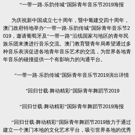
“一带一路
‧
乐韵传城”国际青年音乐节
2019
海报
为庆祝新中国成立七十周年，暨中葡建交四十周年，
澳门政府特地举办“一带一路
‧
乐韵传城”国际青年音乐节
2
019
，邀请葡萄牙及“一带一路”沿线国家与地区的青年民
族乐团来澳进行音乐交流。澳门教育暨青年局希望通过多
种音乐表演促进各地青年音乐艺术的交流，为世界各地青
年音乐的碰撞提供一个有影响力的沟通平台。
“一带一路
‧
乐韵传城”国际青年音乐节
2019
演出详情
“
回归廿载
‧
舞动精彩”国际青年舞蹈节
2019
“回归廿载
‧
舞动精彩”国际青年舞蹈节
2019
海报
“回归廿载
‧
舞动精彩”国际青年舞蹈节
2019
致力于通过
建立一个澳门本地的文化艺术平台，吸引世界各地的优秀