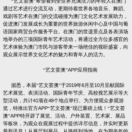
“艺文荟澳”希望看到全世界充满活力的年轻人在澳门
通过艺术进行交流互动，更期待着世界各地音乐、舞蹈、
戏剧等艺术在澳门的交流碰撞为澳门文化艺术发展助力，
促进澳门发展成长为重要的世界旅游休闲中心及中国与葡
语国家商贸合作服务平台。在澳门的世遗景点及各表演场
地举办的三项国际青年艺术活动，将通过全方位多感官的
艺术体验为澳门市民与游客带来一场绝佳的视听盛宴，向
观众展示世界文化艺术的魅力和青年人的活力。
“艺文荟澳”
APP
应用指南
据悉，本届“艺文荟澳”于
2019
年
6
月至
10
月呈献国际
艺术展览、表演活动、国际青年节庆、高校视艺展示等大
型活动，共计
41
项在
48
个地点举行。为方便观众参观游
览，特推出官方
APP
“艺文荟澳”现已重磅上线！“艺文荟
澳”
APP
特开辟了展览、活动、户外装置、艺术家、展品
等板块，为观众在观展过程中提供详尽信息，并实时更新
最新讯息！从展厅到展品，从路线到场地，在为期半年的