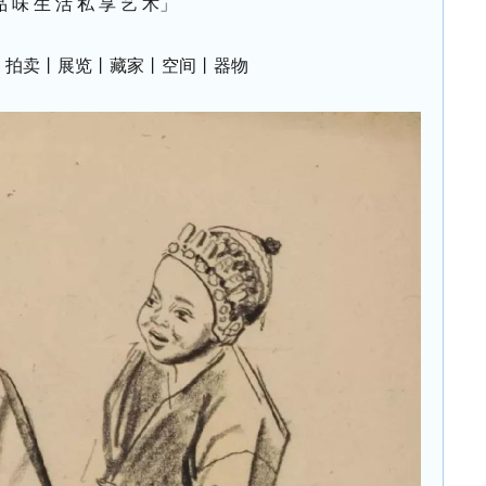
 味 生 活 私 享 艺 术」
丨拍卖丨展览丨藏家丨空间丨器物