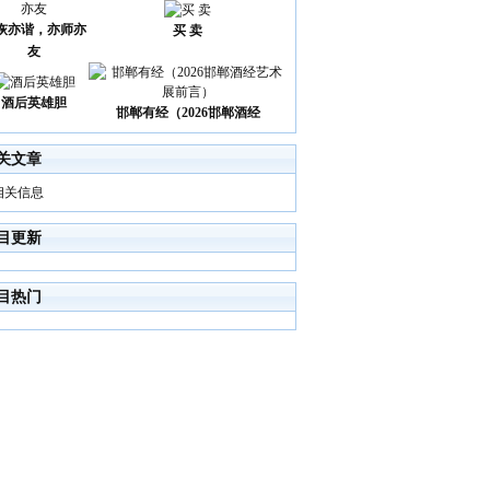
诙亦谐，亦师亦
买 卖
友
酒后英雄胆
邯郸有经（2026邯郸酒经
关文章
相关信息
目更新
目热门