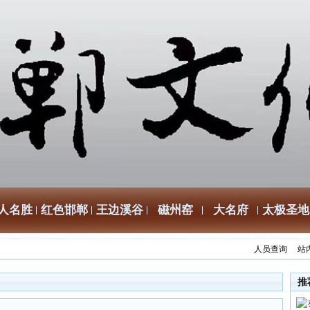
人名胜
红色邯郸
王边溪谷
磁州窑
大名府
太极圣地
人员查询
站
推