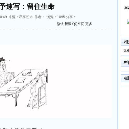
予速写：留住生命
亦
11:20:49 来源：私享艺术 作者： 浏览：
1095
分享：
微信
新浪
QQ空间
更多
相
无
栏
栏