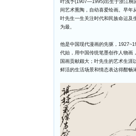
叶浅予(1907—1995)出生于
间艺术熏陶，自幼喜爱绘画。早年
叶先生一生关注时代和民族命运及
为最。
他是中国现代漫画的先驱，1927~
代始，用中国传统笔墨创作人物画
国画贡献颇大；叶先生的艺术生涯
鲜活的生活场景和情态表达得酣畅