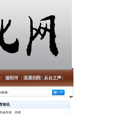
滏阳河
流溪别院
丛台之声
内检索：
荐资讯