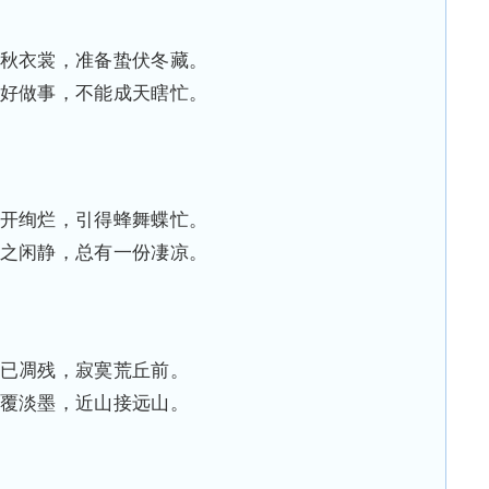
秋衣裳，准备蛰伏冬藏。
好做事，不能成天瞎忙。
开绚烂，引得蜂舞蝶忙。
之闲静，总有一份凄凉。
已凋残，寂寞荒丘前。
覆淡墨，近山接远山。