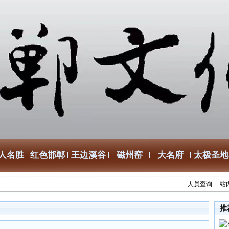
人名胜
红色邯郸
王边溪谷
磁州窑
大名府
太极圣地
人员查询
站
推