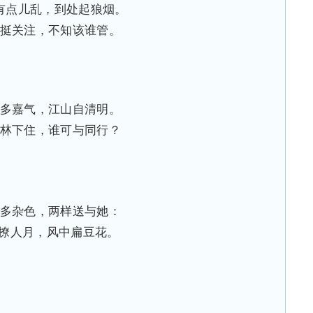
有点儿乱，到处起狼烟。
挺关注，不知该谁管。
多嘉气，江山自清明。
林下住，谁可与同行？
多杂色，两样送与她：
撩人月，风中扁豆花。