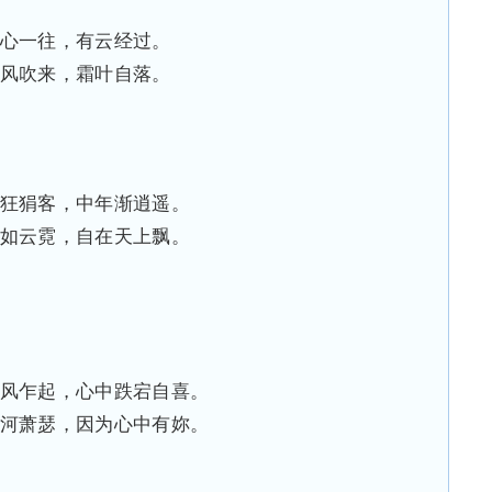
心一往，有云经过。
风吹来，霜叶自落。
狂狷客，中年渐逍遥。
如云霓，自在天上飘。
风乍起，心中跌宕自喜。
河萧瑟，因为心中有妳。