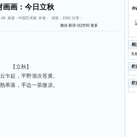
树画画：今日立秋
亦
4:55:48 来源：中国艺术家 作者： 浏览：
1092
分享：
微信
新浪
QQ空间
更多
相
无
【立秋】
栏
云乍起，平野渐次苍黄。
栏
熟蒂落，手边一茶微凉。