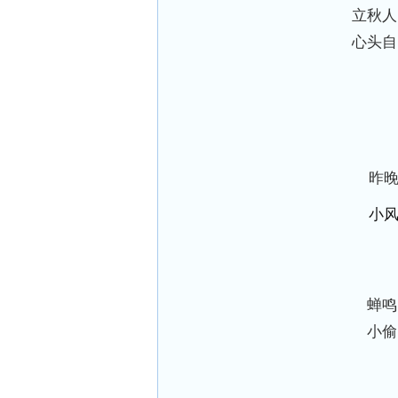
立秋人
心头自
昨
小
蝉鸣
小偷