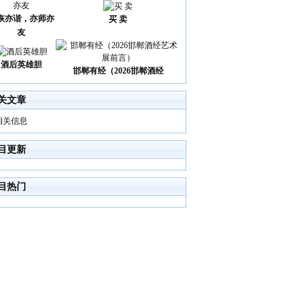
诙亦谐，亦师亦
买 卖
友
酒后英雄胆
邯郸有经（2026邯郸酒经
关文章
相关信息
目更新
目热门