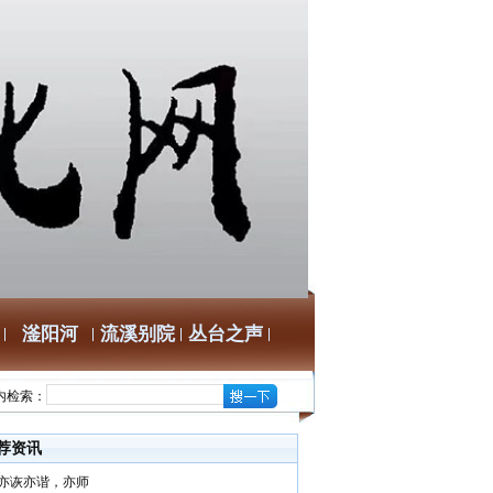
滏阳河
流溪别院
丛台之声
内检索：
荐资讯