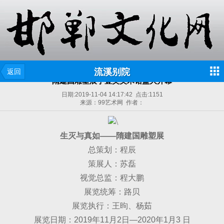
流溪别院
返回
隋建国雕塑展于壹美美术馆盛大开幕
日期:
2019-11-04 14:17:42
点击:
1151
来源：99艺术网 作者：
生灭与真如——隋建国雕塑展
总策划：程辰
策展人：苏磊
视觉总监：程大鹏
展览统筹：路贝
展览执行：王昫、杨茹
展览日期：2019年11月2日—2020年1月3 日