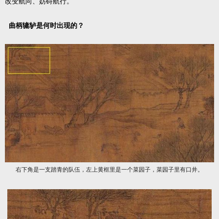
改变航向、妨碍航行。
曲柄辘轳是何时出现的？
右下角是一支踏青的队伍，左上黄框里是一个菜园子，菜园子里有口井。