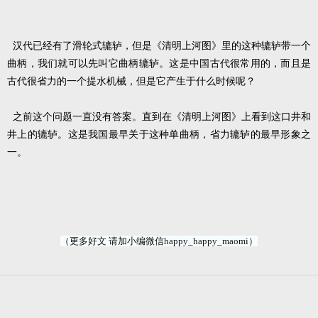
汉代已经有了滑轮式辘轳，但是《清明上河图》里的这种辘轳带一个
曲柄，我们就可以先叫它曲柄辘轳。这是中国古代很常用的，而且是
古代很省力的一个提水机械，但是它产生于什么时候呢？
之前这个问题一直没有答案。直到在《清明上河图》上看到这口井和
井上的辘轳。这是我国最早关于这种单曲柄，省力辘轳的最早形象之
一。
（更多好文 请加小编微信happy_happy_maomi）