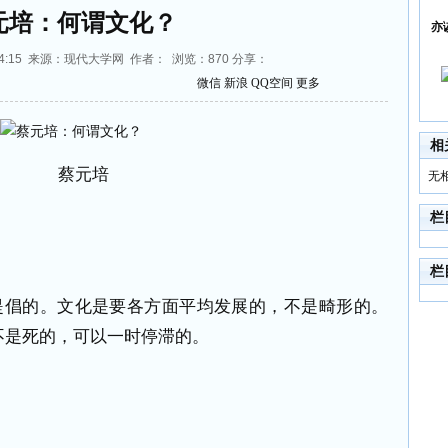
元培：何谓文化？
亦
14:24:15 来源：现代大学网 作者： 浏览：
870
分享：
微信
新浪
QQ空间
更多
相
蔡元培
无
栏
栏
提倡的。文化是要各方面平均发展的，不是畸形的。
不是死的，可以一时停滞的。