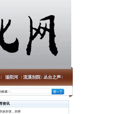
滏阳河
流溪别院
丛台之声
内检索：
荐资讯