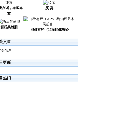
诙亦谐，亦师亦
买 卖
友
酒后英雄胆
邯郸有经（2026邯郸酒经
关文章
相关信息
目更新
目热门