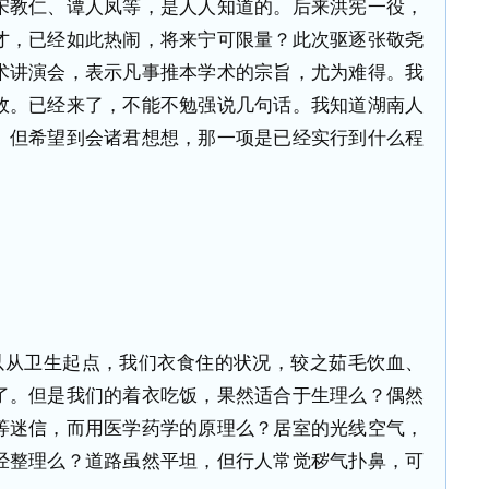
宋教仁、谭人凤等，是人人知道的。后来洪宪一役，
才，已经如此热闹，将来宁可限量？此次驱逐张敬尧
术讲演会，表示凡事推本学术的宗旨，尤为难得。我
故。已经来了，不能不勉强说几句话。我知道湖南人
。但希望到会诸君想想，那一项是已经实行到什么程
以从卫生起点，我们衣食住的状况，较之茹毛饮血、
了。但是我们的着衣吃饭，果然适合于生理么？偶然
等迷信，而用医学药学的原理么？居室的光线空气，
经整理么？道路虽然平坦，但行人常觉秽气扑鼻，可