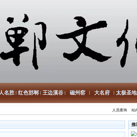
人名胜
红色邯郸
王边溪谷
磁州窑
大名府
太极圣地
人员查询
站
推