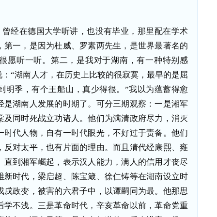
，曾经在德国大学听讲，也没有毕业，那里配在学术
，第一，是因为杜威、罗素两先生，是世界最著名的
很愿听一听。第二，是我对于湖南，有一种特别感
说：“湖南人才，在历史上比较的很寂寞，最早的是屈
到明季，有个王船山，真少得很。”我以为蕴蓄得愈
经是湖南人发展的时期了。可分三期观察：一是湘军
棠及同时死战立功诸人。他们为满清政府尽力，消灭
一时代人物，自有一时代眼光，不好过于责备。他们
，反对太平，也有片面的理由。而且清代经康熙、雍
。直到湘军崛起，表示汉人能力，满人的信用才丧尽
维新时代，梁启超、陈宝箴、徐仁铸等在湖南设立时
戊戌政变，被害的六君子中，以谭嗣同为最。他那思
后学不浅。三是革命时代，辛亥革命以前，革命党重