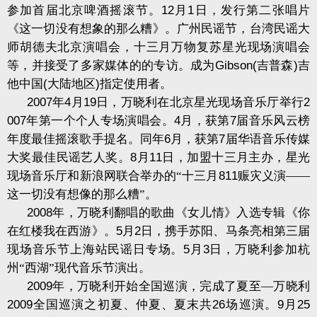
参加首届北京啤酒摇滚节。
12
月
1
日，发行第二张唱片
《这一切没有想象的那么糟》。广州民谣节，台湾民谣大
师胡德夫北京演唱会，十三月万物复苏星光现场演唱会
等，并接受了多家媒体的的专访。成为
Gibson(
吉普森
)
吉
他中国
(
大陆地区
)
指定使用者。
2007
年
4
月
19
日，万晓利在北京星光现场音乐厅举行
2
007
年第一个个人专场演唱会。
4
月，获第
7
届音乐风云榜
年度最佳摇滚歌手提名。同年
6
月，获第
7
届华语音乐传媒
大奖最佳民谣艺人奖。
8
月
11
日，加盟十三月主办，星光
现场音乐厅和新浪网联合举办的“十三月
811
赈灾义演——
这一切没有想像的那么糟”。
2008
年，万晓利翻唱的歌曲《女儿情》入选专辑《你
在红楼我在西游》。
5
月
2
日，携手苏阳、马条亮相第三届
现场音乐节上海站民谣日专场。
5
月
3
日，万晓利参加杭
州“西湖”现代音乐节演出。
2009
年，万晓利开始全国巡演，完成了夏至—万晓利
2009
全国巡演之初夏、仲夏、夏末共
26
场巡演。
9
月
25