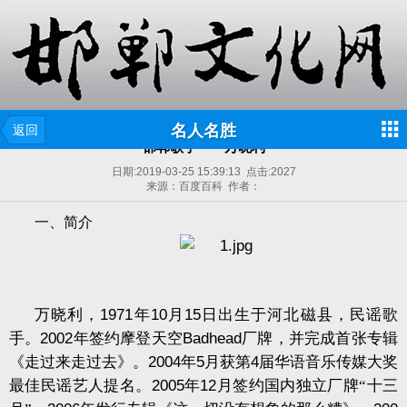
名人名胜
返回
邯郸歌手——万晓利
日期:
2019-03-25 15:39:13
点击:
2027
来源：百度百科 作者：
一、简介
万晓利，
1971
年
10
月
15
日出生于河北磁县，民谣歌
手。
2002
年签约摩登天空
Badhead
厂牌，并完成首张专辑
《走过来走过去》。
2004
年
5
月获第
4
届华语音乐传媒大奖
最佳民谣艺人提名。
2005
年
12
月签约国内独立厂牌“十三