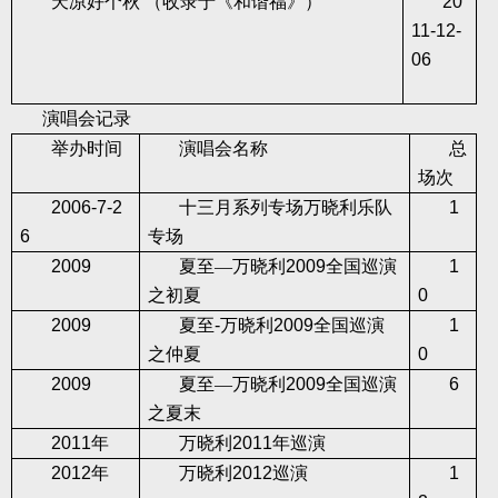
天凉好个秋
（收录于《和谐福》）
20
11-12-
06
演唱会记录
举办时间
演唱会名称
总
场次
2006-7-2
十三月系列专场万晓利乐队
1
6
专场
2009
夏至—万晓利
2009
全国巡演
1
之初夏
0
2009
夏至
-
万晓利
2009
全国巡演
1
之仲夏
0
2009
夏至—万晓利
2009
全国巡演
6
之夏末
2011
年
万晓利
2011
年巡演
2012
年
万晓利
2012
巡演
1