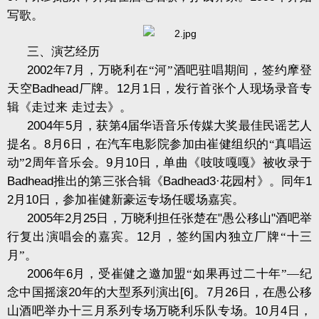
写歌。
三、演艺经历
2002
年
7
月，万晓利在“河”酒吧驻唱期间，签约摩登
天空
Badhead
厂牌。
12
月
1
日，发行首张个人现场录音专
辑《走过来
走过去》。
2004
年
5
月，获第
4
届华语音乐传媒大奖最佳民谣艺人
提名。
8
月
6
日，在汽车电影院参加由崔健组织的“真唱运
动”
2
周年音乐会。
9
月
10
日，单曲《吱吱嘎嘎》被收录于
Badhead
推出的第三张合辑《
Badhead3
·花园村》。同年
1
2
月
10
日，参加崔健新豪运专场任暖场嘉宾。
2005
年
2
月
25
日，万晓利担任张楚在
"
愚公移山
"
酒吧举
行复出演唱会的嘉宾。
12
月，签约国内独立厂牌“十三
月”。
2006
年
6
月，受崔健之邀加盟“如果再过二十年”—纪
念中国摇滚
20
年的大型系列演出
[6]
。
7
月
26
日，在愚公移
山酒吧举办十三月系列专场万晓利乐队专场。
10
月
4
日，