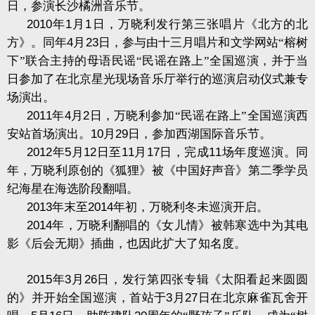
日，参演长沙橘洲音乐节。
2010
年
1
月
1
日，万晓利发行第三张唱片《北方的北
方》。同年
4
月
23
日，参与由十三月唱片和文学网站“榕树
下”联合主持的母语民谣“民谣在路上”全国巡演，并于当
日参加了在北京星光现场音乐厅举行的巡演启动仪式兼专
场演出。
2011
年
4
月
2
日，万晓利参加“民谣在路上”全国巡演西
安站首场演出。
10
月
29
日，参加西湖国际音乐节。
2012
年
5
月
12
日至
11
月
17
日，完成
11
场年度巡演。同
年，万晓利原创的《狐狸》被《中国好声音》第二季学员
纪海星在海选阶段翻唱。
2013
年末至
2014
年初，万晓利冬未巡演开启。
2014
年，万晓利翻唱的《女儿情》被韩寒选中为其电
影《后会无期》插曲，也因此扩大了知名度。
2015
年
3
月
26
日，发行第四张专辑《太阳看起来圆圆
的》并开始全国巡演，首站于
3
月
27
日在北京麻雀瓦舍开