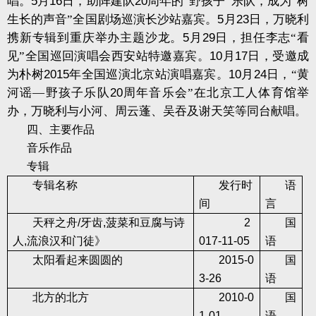
唱。
5
月
16
日，助阵建队
20
周年的“野孩子”乐队，成为“树
生长的声音”全国剧场巡演长沙站嘉宾。
5
月
23
日，万晓利
携新专辑到重庆举办主题沙龙。
5
月
29
日，担任李志“看
见”全国巡回演唱会西安站特邀嘉宾。
10
月
17
日，受邀成
为朴树
2015
年全国巡演北京站演唱嘉宾。
10
月
24
日，“黄
河谣—野孩子乐队
20
周年音乐会”在北京工人体育馆举
办，万晓利与小河、周云蓬、吴吞及谢天笑等同台献唱
。
四、主要作品
音乐作品
专辑
专辑名称
发行时
语
间
言
天秤之舟
/
牙齿
,
菠菜和豆腐与诗
2
国
人
,
流浪汉和门徒》
017-11-05
语
太阳看起来圆圆的
2015-0
国
3-26
语
北方的北方
2010-0
国
1-01
语