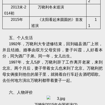
2
2013
末
-2
万晓利冬未巡演
014
初
2015
年
《太阳看起来圆圆的》首发
1
巡演
1
五、个人生活
1992
年，万晓利大专进修结束，回到磁县酒厂上班，
并且结婚。婚事由双方父母安排，妻子叫霞，人好看本
分，同为酒厂子弟。同一年，女儿出生。
1997
年，女儿
5
岁，万晓利辞了工作离开老家，来到
北京。两个月后，妻子带着女儿也来到了北京。万晓利把
母女俩接到他住的屋子里，就骑着自行车赶去酒吧唱歌。
去任何地方演出万晓利都带着妻子一起。
六、人物评价
万晓利
2015
年全国巡演
(2)