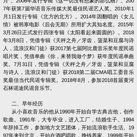
月”。
2006
年发行专辑《这一切没有想象的那么糟》。
200
7
年获第
7
届华语音乐传媒大奖最佳民谣艺人奖。
2010
年
1
月
1
日发行专辑《北方的北方》。
2014
年因翻唱的《女儿
情》被韩寒电影《后会无期》所用扩大其知名度。
2015
年
3
月
26
日正式发行四张专辑《太阳看起来圆圆的》。
2018
年
3
月
8
日，凭借专辑《天秤之舟／牙齿，菠菜和豆腐与诗
人，流浪汉和门徒》获
2017
第七届阿比鹿音乐奖年度民谣
唱片奖，凭借单曲《你，来替我做个梦》获年度民谣单曲
奖。
7
月
31
日，凭借专辑《天秤之舟／牙齿，菠菜和豆腐
与诗人，流浪汉和门徒》获
2018
第二届
CMA
唱工委音乐
奖最佳当代民谣专辑奖。
2018
年
8
月，参加
2018
首届黄河
石林谣途民谣音乐节。
二、早年经历
从小喜欢音乐的他从
1990
年开始自学古典吉他，创作
歌曲。
1991
年，大专毕业，进入工厂，结婚生子。
1994
年辞掉工作，参加地方文艺团体，开始流浪歌手生活。
19
97
年来到北京，开始在酒吧唱歌，挣钱养家。
1999
年开始