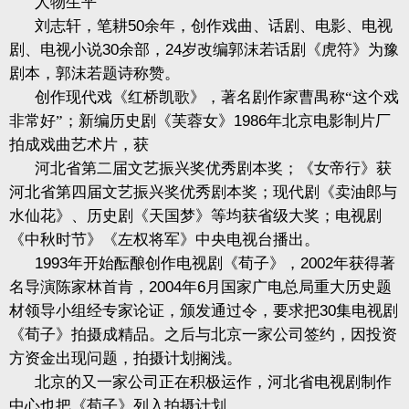
人物生平
刘志轩，笔耕
50
余年，创作戏曲、话剧、电影、电视
剧、电视小说
30
余部，
24
岁改编郭沫若话剧《虎符》为豫
剧本，郭沫若题诗称赞。
创作现代戏《红桥凯歌》，著名剧作家曹禺称“这个戏
非常好”；新编历史剧《芙蓉女》
1986
年北京电影制片厂
拍成戏曲艺术片，获
河北省第二届文艺振兴奖优秀剧本奖；《女帝行》获
河北省第四届文艺振兴奖优秀剧本奖；现代剧《卖油郎与
水仙花》、历史剧《天国梦》等均获省级大奖；电视剧
《中秋时节》《左权将军》中央电视台播出。
1993
年开始酝酿创作电视剧《荀子》，
2002
年获得著
名导演陈家林首肯，
2004
年
6
月国家广电总局重大历史题
材领导小组经专家论证，颁发通过令，要求把
30
集电视剧
《荀子》拍摄成精品。之后与北京一家公司签约，因投资
方资金出现问题，拍摄计划搁浅。
北京的又一家公司正在积极运作，河北省电视剧制作
中心也把《荀子》列入拍摄计划。